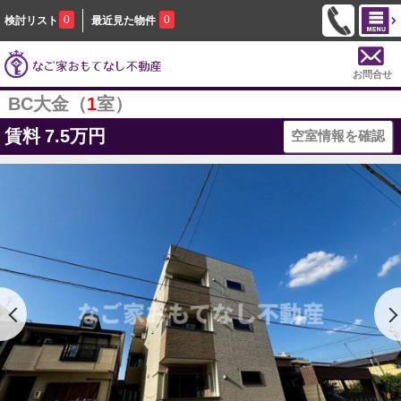
0
0
検討リスト
最近見た物件
お問合せ
BC大金（
1
室）
賃料
7.5万円
空室情報を確認