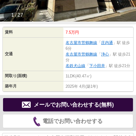
1 / 27
賃料
7.5万円
名古屋市営鶴舞線
「
庄内通
」駅 徒歩
6分
交通
名古屋市営鶴舞線
「
浄心
」駅 徒歩21
分
名鉄犬山線
「
下小田井
」駅 徒歩21分
間取り(面積)
1LDK(40.47㎡)
築年月
2025年 4月(築1年)
メールでお問い合わせする(無料)
電話でお問い合わせする