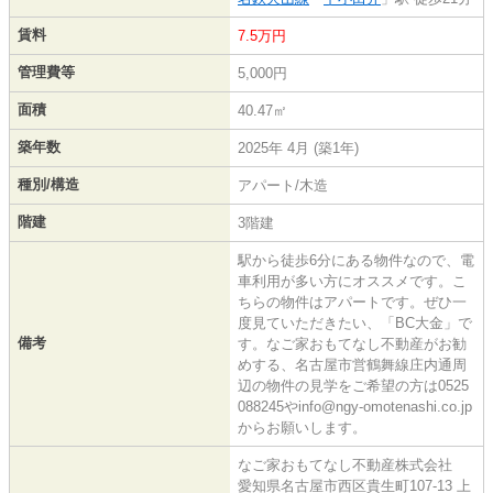
賃料
7.5万円
管理費等
5,000円
面積
40.47㎡
築年数
2025年 4月 (築1年)
種別/構造
アパート/木造
階建
3階建
駅から徒歩6分にある物件なので、電
車利用が多い方にオススメです。こ
ちらの物件はアパートです。ぜひ一
度見ていただきたい、「BC大金」で
備考
す。なご家おもてなし不動産がお勧
めする、名古屋市営鶴舞線庄内通周
辺の物件の見学をご希望の方は0525
088245やinfo@ngy-omotenashi.co.jp
からお願いします。
なご家おもてなし不動産株式会社
愛知県名古屋市西区貴生町107-13 上