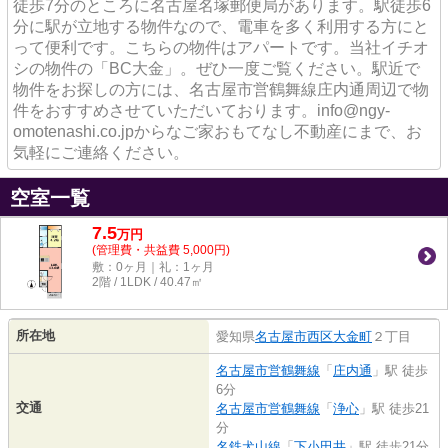
徒歩7分のところに名古屋名塚郵便局があります。駅徒歩6
分に駅が立地する物件なので、電車を多く利用する方にと
って便利です。こちらの物件はアパートです。当社イチオ
シの物件の「BC大金」。ぜひ一度ご覧ください。駅近で
物件をお探しの方には、名古屋市営鶴舞線庄内通周辺で物
件をおすすめさせていただいております。info@ngy-
omotenashi.co.jpからなご家おもてなし不動産にまで、お
気軽にご連絡ください。
空室一覧
7.5
万
円
(管理費・共益費 5,000円)
敷：0ヶ月｜礼：1ヶ月
2階 / 1LDK / 40.47㎡
所在地
愛知県
名古屋市西区
大金町
２丁目
名古屋市営鶴舞線
「
庄内通
」駅 徒歩
6分
交通
名古屋市営鶴舞線
「
浄心
」駅 徒歩21
分
名鉄犬山線
「
下小田井
」駅 徒歩21分