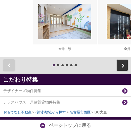
金井 崇
金井
前
こだわり特集
デザイナーズ物件特集
テラスハウス・戸建賃貸物件特集
おもてなし不動産
>
(賃貸)地域から探す
>
名古屋市西区
>
BC大金
ページトップに戻る