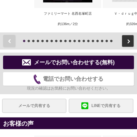
ファミリーマート 名西名塚町店
Ｖ・ｄｒｕｇ中
約136m／2分
約326
前
メールでお問い合わせする(無料)
電話でお問い合わせする
現況の確認はお気軽にお問い合わせください。
メールで共有する
LINEで共有する
お客様の声