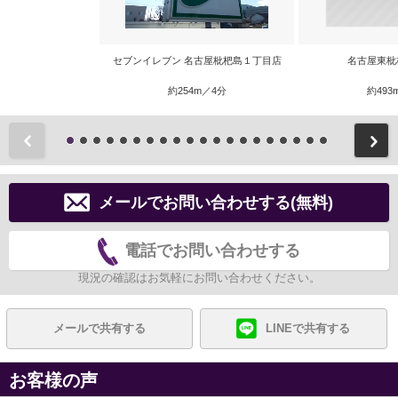
セブンイレブン 名古屋枇杷島１丁目店
名古屋東枇
約254m／4分
約493
前
メールでお問い合わせする(無料)
電話でお問い合わせする
現況の確認はお気軽にお問い合わせください。
メールで共有する
LINEで共有する
お客様の声