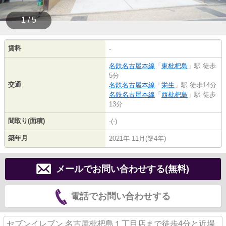
1 / 5
賃料
-
名鉄名古屋本線
「
東枇杷島
」駅 徒歩
5分
交通
名鉄名古屋本線
「
栄生
」駅 徒歩14分
名鉄名古屋本線
「
西枇杷島
」駅 徒歩
13分
間取り(面積)
-(-)
築年月
2021年 11月(築4年)
メールでお問い合わせする(無料)
電話でお問い合わせする
セブンイレブン 名古屋枇杷島１丁目店まで徒歩4分と近場