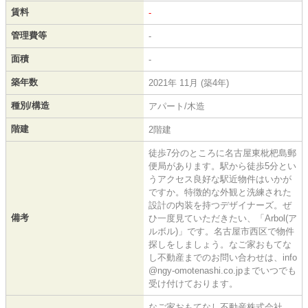
賃料
-
管理費等
-
面積
-
築年数
2021年 11月 (築4年)
種別/構造
アパート/木造
階建
2階建
徒歩7分のところに名古屋東枇杷島郵
便局があります。駅から徒歩5分とい
うアクセス良好な駅近物件はいかが
ですか。特徴的な外観と洗練された
設計の内装を持つデザイナーズ。ぜ
備考
ひ一度見ていただきたい、「Arbol(ア
ルボル)」です。名古屋市西区で物件
探しをしましょう。なご家おもてな
し不動産までのお問い合わせは、info
@ngy-omotenashi.co.jpまでいつでも
受け付けております。
なご家おもてなし不動産株式会社