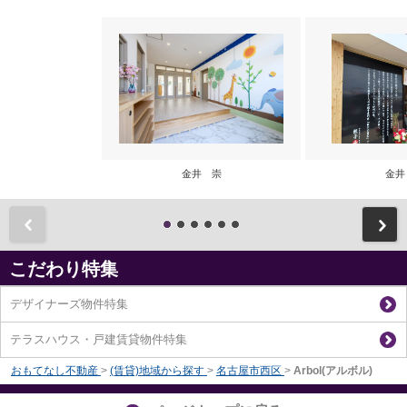
金井 崇
金井
前
こだわり特集
デザイナーズ物件特集
テラスハウス・戸建賃貸物件特集
おもてなし不動産
>
(賃貸)地域から探す
>
名古屋市西区
>
Arbol(アルボル)