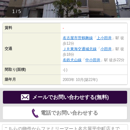
1 / 5
賃料
-
名古屋市営鶴舞線
「
上小田井
」駅 徒
歩12分
交通
ＪＲ東海交通城北線
「
小田井
」駅 徒
歩18分
名鉄犬山線
「
中小田井
」駅 徒歩22分
間取り(面積)
-(-)
築年月
2003年 10月(築22年)
メールでお問い合わせする(無料)
電話でお問い合わせする
こちらの物件からファミリーマート名古屋平中町店まで