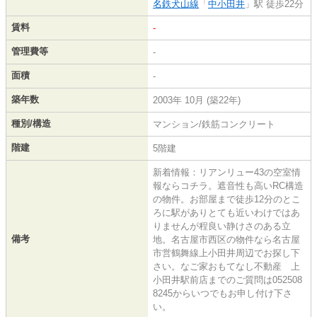
名鉄犬山線
「
中小田井
」駅 徒歩22分
賃料
-
管理費等
-
面積
-
築年数
2003年 10月 (築22年)
種別/構造
マンション/鉄筋コンクリート
階建
5階建
新着情報：リアンリュー43の空室情
報ならコチラ。遮音性も高いRC構造
の物件。お部屋まで徒歩12分のとこ
ろに駅がありとても近いわけではあ
りませんが程良い静けさのある立
備考
地。名古屋市西区の物件なら名古屋
市営鶴舞線上小田井周辺でお探し下
さい。なご家おもてなし不動産 上
小田井駅前店までのご質問は052508
8245からいつでもお申し付け下さ
い。