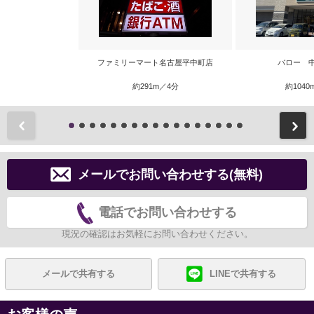
ファミリーマート名古屋平中町店
バロー 
約291m／4分
約1040
前
メールでお問い合わせする(無料)
電話でお問い合わせする
現況の確認はお気軽にお問い合わせください。
メールで共有する
LINEで共有する