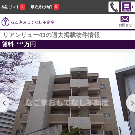
0
0
検討リスト
最近見た物件
お問合せ
リアンリュー43の過去掲載物件情報
賃料
***
万円