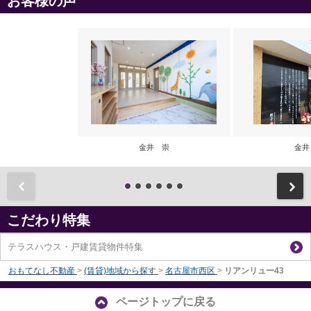
お客様の声
金井 崇
金井
前
こだわり特集
テラスハウス・戸建賃貸物件特集
おもてなし不動産
>
(賃貸)地域から探す
>
名古屋市西区
>
リアンリュー43
ページトップに戻る