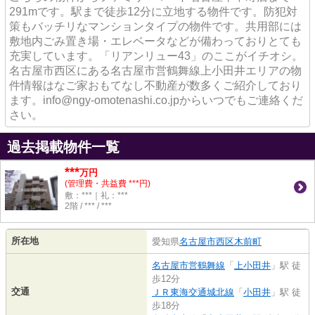
291mです。駅まで徒歩12分に立地する物件です。防犯対
策もバッチリなマンションタイプの物件です。共用部には
敷地内ごみ置き場・エレベータなどが備わっておりとても
充実しています。「リアンリュー43」のここがイチオシ。
名古屋市西区にある名古屋市営鶴舞線上小田井エリアの物
件情報はなご家おもてなし不動産が数多くご紹介しており
ます。info@ngy-omotenashi.co.jpからいつでもご連絡くだ
さい。
過去掲載物件一覧
***
万円
(管理費・共益費 ***円)
敷：***｜礼：***
2階 / *** / ***
所在地
愛知県
名古屋市西区
木前町
名古屋市営鶴舞線
「
上小田井
」駅 徒
歩12分
交通
ＪＲ東海交通城北線
「
小田井
」駅 徒
歩18分