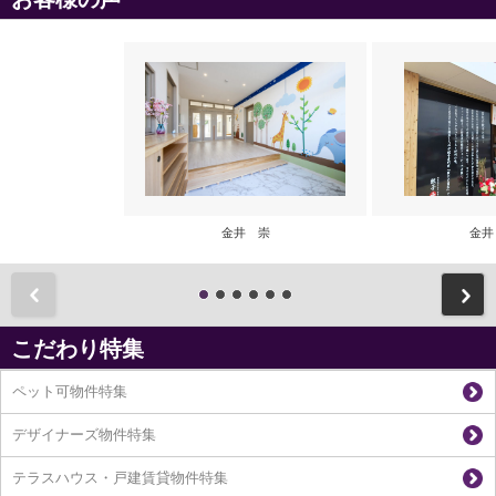
金井 崇
金井
前
こだわり特集
ペット可物件特集
デザイナーズ物件特集
テラスハウス・戸建賃貸物件特集