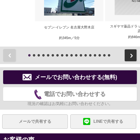
スギヤマ薬品ドラ
セブン‐イレブン 名古屋大野木店
約846
約345m／5分
前
メールでお問い合わせする(無料)
電話でお問い合わせする
現況の確認はお気軽にお問い合わせください。
メールで共有する
LINEで共有する
お客様の声