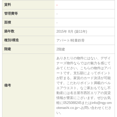
賃料
-
管理費等
-
面積
-
築年数
2015年 8月 (築11年)
種別/構造
アパート/軽量鉄骨
階建
2階建
ありきたりの物件にはない、デザイ
ナーズ物件ならではの魅力を感じて
みてください。こちらの物件はアパ
ートです。支払額によってポイント
が貯まる。家賃のカード決済が可能
です。こだわりポイント満載のベル
備考
エアウエスト。なご家おもてなし不
動産には名古屋市西区エリアの賃貸
情報が豊富にございます。ぜひお気
軽に0525088245またはinfo@ngy-om
otenashi.co.jpへお問い合わせくださ
い。