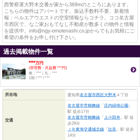
西警察署大野木交番が家から369mのところにあります。
こちらの物件はアパートです。振込手数料不要。新着情
報：ベルエアウエストの空室情報ならコチラ。ココ名古屋
市西区で、なご家おもてなし不動産が数多くの物件と情報
を提供中。info@ngy-omotenashi.co.jpからでもお気軽にご
希望の条件をお申し付け下さい。
過去掲載物件一覧
***
万円
(管理費・共益費 ***円)
敷：***｜礼：***
1階 / *** / ***
所在地
愛知県
名古屋市西区
大野木
４丁目
名古屋市営鶴舞線
「
庄内緑地公園
」
駅 徒歩17分
名古屋市営鶴舞線
「
上小田井
」駅 徒
交通
歩29分
ＪＲ東海交通城北線
「
比良
」駅 徒歩
14分