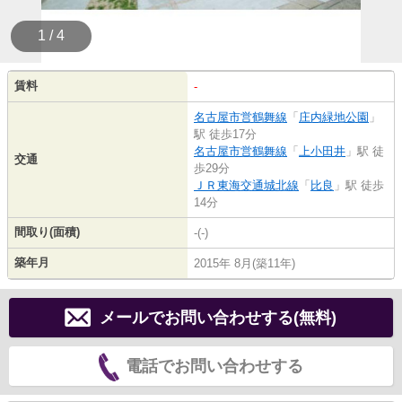
1 / 4
賃料
-
名古屋市営鶴舞線
「
庄内緑地公園
」
駅 徒歩17分
名古屋市営鶴舞線
「
上小田井
」駅 徒
交通
歩29分
ＪＲ東海交通城北線
「
比良
」駅 徒歩
14分
間取り(面積)
-(-)
築年月
2015年 8月(築11年)
メールでお問い合わせする(無料)
電話でお問い合わせする