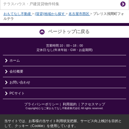
テラスハウス・戸建賃貸物件特集
おもてなし不動産
>
(賃貸)地域から探す
>
名古屋市西区
>
プレリス浅間町フォ
ルテラ
ページトップに戻る
営業時間:10：00～18：00
定休日:なし(年末年始・GW・お盆期間)
ホーム
会社概要
お問い合わせ
PCサイト
プライバシーポリシー
利用規約
｜アクセスマップ
｜
Copyright(c) なご家おもてなし不動産株式会社 All rights reserved.
当サイトでは、お客様の当サイト利用状況把握、サービス向上検討を目的と
して、クッキー（Cookie）を使用しています。