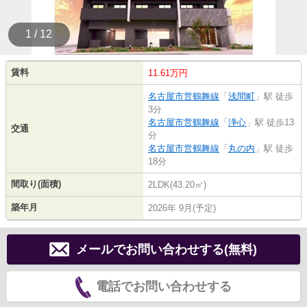
1 / 12
賃料
11.61万円
名古屋市営鶴舞線
「
浅間町
」駅 徒歩
3分
名古屋市営鶴舞線
「
浄心
」駅 徒歩13
交通
分
名古屋市営鶴舞線
「
丸の内
」駅 徒歩
18分
間取り(面積)
2LDK(43.20㎡)
築年月
2026年 9月(予定)
メールでお問い合わせする(無料)
電話でお問い合わせする