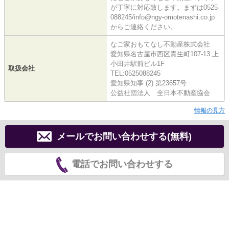
が丁寧に対応致します。まずは0525
088245/info@ngy-omotenashi.co.jp
からご連絡ください。
なご家おもてなし不動産株式会社
愛知県名古屋市西区貴生町107-13 上
小田井駅前ビル1F
取扱会社
TEL:0525088245
愛知県知事 (2) 第23657号
公益社団法人 全日本不動産協会
情報の見方
メールでお問い合わせする(無料)
電話でお問い合わせする