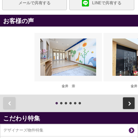
メールで共有する
LINEで共有する
お客様の声
金井 崇
金井
前
こだわり特集
デザイナーズ物件特集