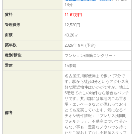
18分
賃料
11.61万円
管理費等
12,520円
面積
43.20㎡
築年数
2026年 9月 (予定)
種別/構造
マンション/鉄筋コンクリート
階建
15階建
名古屋江川郵便局まで歩いて2分で
す。駅から徒歩3分というアクセス良
好な駅近物件はいかがですか。地上1
5階建てのこの物件なら景色もバッチ
リです。共用部には敷地内ごみ置き
場・エレベータなどが備わっており
とても充実しています。気になるイ
備考
チオシ物件情報：「プレリス浅間町
フォルテラ」。不動産について分か
らない事も、豊富なノウハウを持っ
たなご家おもてなし不動産スタッフ