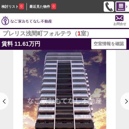
0
0
検討リスト
最近見た物件
お問合せ
プレリス浅間町フォルテラ（
1
室）
賃料
11.61万円
空室情報を確認