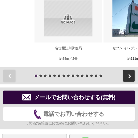
名古屋江川郵便局
セブン‐イレブン
約88m／2分
約111
前
メールでお問い合わせする(無料)
電話でお問い合わせする
現況の確認はお気軽にお問い合わせください。