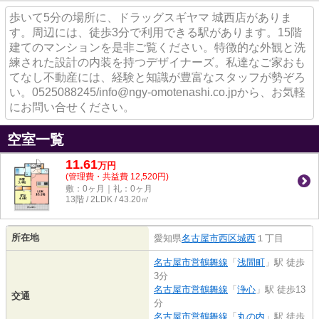
歩いて5分の場所に、ドラッグスギヤマ 城西店がありま
す。周辺には、徒歩3分で利用できる駅があります。15階
建てのマンションを是非ご覧ください。特徴的な外観と洗
練された設計の内装を持つデザイナーズ。私達なご家おも
てなし不動産には、経験と知識が豊富なスタッフが勢ぞろ
い。0525088245/info@ngy-omotenashi.co.jpから、お気軽
にお問い合せください。
空室一覧
11.61
万
円
(管理費・共益費 12,520円)
敷：0ヶ月｜礼：0ヶ月
13階 / 2LDK / 43.20㎡
所在地
愛知県
名古屋市西区
城西
１丁目
名古屋市営鶴舞線
「
浅間町
」駅 徒歩
3分
名古屋市営鶴舞線
「
浄心
」駅 徒歩13
交通
分
名古屋市営鶴舞線
「
丸の内
」駅 徒歩