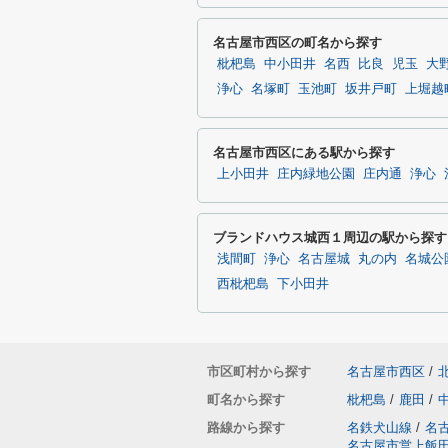
名古屋市西区の町名から探す
枇杷島
中小田井
名西
比良
児玉
大
浄心
名塚町
玉池町
坂井戸町
上堀越
名古屋市西区にある駅から探す
上小田井
庄内緑地公園
庄内通
浄心
ブランドハウス城西１周辺の駅から探す
浅間町
浄心
名古屋城
丸の内
名城公
西枇杷島
下小田井
市区町村から探す
名古屋市西区
/
町名から探す
枇杷島
/
鹿田
/
路線から探す
名鉄犬山線
/
名
名古屋市営上飯