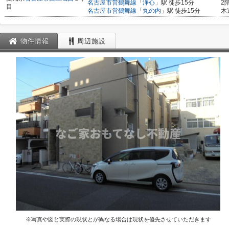
名古屋市営鶴舞線
「
浄心
」駅 徒歩15分
2
目
名古屋市営鶴舞線
「
丸の内
」駅 徒歩15分
木
物件情報
周辺施設
※写真や図と実際の現状とが異なる場合は現状を優先させていただきます