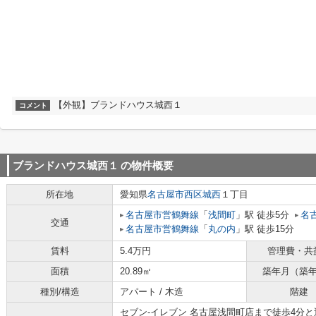
【外観】ブランドハウス城西１
コメント
ブランドハウス城西１
の物件概要
所在地
愛知県
名古屋市西区
城西
１丁目
名古屋市営鶴舞線
「
浅間町
」駅 徒歩5分
名
交通
名古屋市営鶴舞線
「
丸の内
」駅 徒歩15分
賃料
5.4万円
管理費・共
面積
20.89㎡
築年月（築
種別/構造
アパート / 木造
階建
セブン‐イレブン 名古屋浅間町店まで徒歩4分