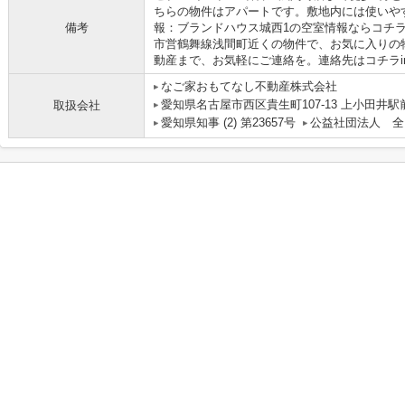
ちらの物件はアパートです。敷地内には使いや
備考
報：ブランドハウス城西1の空室情報ならコチ
市営鶴舞線浅間町近くの物件で、お気に入りの
動産まで、お気軽にご連絡を。連絡先はコチラinfo@ngy
なご家おもてなし不動産株式会社
愛知県名古屋市西区貴生町107-13 上小田井駅
取扱会社
愛知県知事 (2) 第23657号
公益社団法人 全