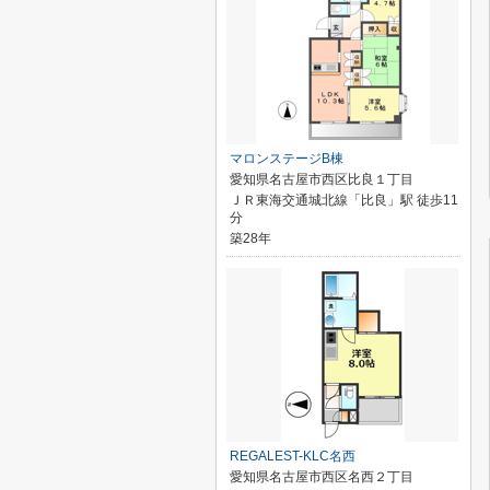
マロンステージB棟
愛知県名古屋市西区比良１丁目
ＪＲ東海交通城北線「比良」駅 徒歩11
分
築28年
REGALEST-KLC名西
愛知県名古屋市西区名西２丁目