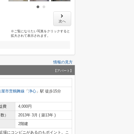
次へ
※ご覧になりたい写真をクリックすると
拡大されて表示されます。
情報の見方
【アパート】
古屋市営鶴舞線
「
浄心
」駅 徒歩15分
益費
4,000円
年数）
2013年 3月 ( 築13年 )
2階建
と近場にコンビニがあるのもポイント。こ