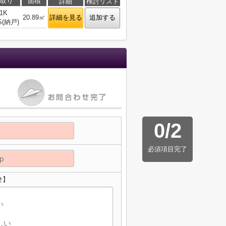
取り
面積
詳細
検討リスト
1K
20.89㎡
詳細を見る
追加する
S(納戸)
0
/
2
必須項目完了
せ】