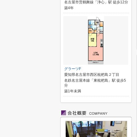
名古屋市営鶴舞線「浄心」駅 徒歩12分
築4年
グラーツF
愛知県名古屋市西区枇杷島２丁目
名鉄名古屋本線「東枇杷島」駅 徒歩5
分
築1年未満