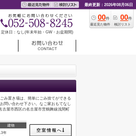
最終更新：2026年08月06日
00
00
件
件
最近見た物件
検討リスト
定休日：なし(年末年始・GW・お盆期間)
内ごみ置き場は、簡単にごみ捨てができる
にお問い合わせ下さい。なご家おもてなし
くどうぞ。名古屋市西区の名古屋市営鶴舞線浅間町
建物
空室情報へ
13年