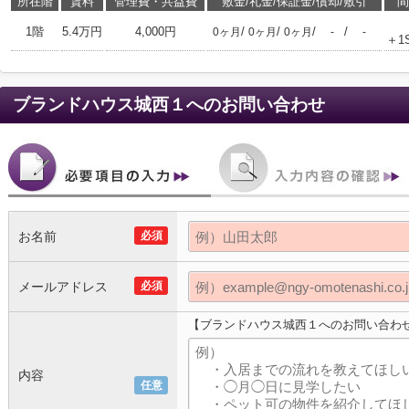
所在階
賃料
管理費・共益費
敷金/礼金/保証金/償却/敷引
間
1階
5.4万円
4,000円
/
/
/
/
0ヶ月
0ヶ月
0ヶ月
-
-
＋1
ブランドハウス城西１
へのお問い合わせ
お名前
必須
メールアドレス
必須
【ブランドハウス城西１へのお問い合わ
内容
任意