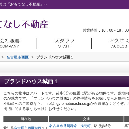
報は「おもてなし不動産」へ
営業時間：10：00～18：00
>
名古屋市西区
>
ブランドハウス城西１
ブランドハウス城西１
こちらの物件はアパートです。徒歩5分の位置に駅がある物件です。敷地
のが魅力です。「ブランドハウス城西1」の物件情報をお探しならお気軽
不動産へのご連絡なら、info@ngy-omotenashi.co.jpから遠慮な
周辺に関する事なら当社にお任せください。
所在地
交通
名古屋市営鶴舞線
「
浅間町
」駅 徒歩5分
築
愛知県
名古屋市西区
城西
１丁