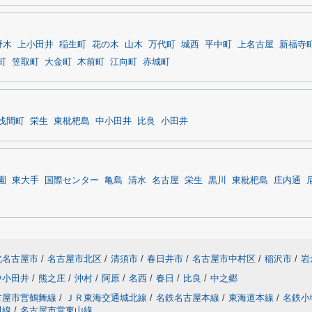
野木
上小田井
稲生町
花の木
山木
万代町
城西
平中町
上名古屋
新福寺
町
笠取町
大金町
木前町
江向町
赤城町
浅間町
栄生
東枇杷島
中小田井
比良
小田井
園
東大手
国際センター
亀島
清水
名古屋
栄生
黒川
東枇杷島
庄内通
北名古屋市
/
名古屋市北区
/
清須市
/
春日井市
/
名古屋市中村区
/
稲沢市
/
岩
中小田井
/
熊之庄
/
沖村
/
阿原
/
名西
/
春日
/
比良
/
中之郷
古屋市営鶴舞線
/
ＪＲ東海交通城北線
/
名鉄名古屋本線
/
東海道本線
/
名鉄小
田線
/
名古屋市営東山線