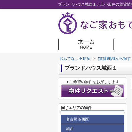
ブランドハウス城西１／上小田井の賃貸情
おもてなし不動産
>
(賃貸)地域から探す
ブランドハウス城西１
▼ご希望の物件をお探しします
同じエリアの物件
名古屋市西区
城西