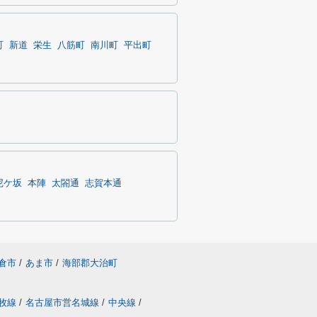
町
新道
栄生
八筋町
南川町
平出町
尼ケ坂
本陣
太閤通
志賀本通
倉市
/
あま市
/
海部郡大治町
牧線
/
名古屋市営名城線
/
中央線
/