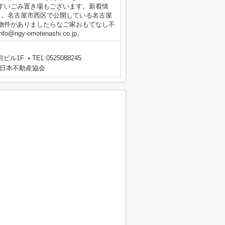
すいごみ置き場もございます。新着情
ラ。名古屋市西区で公開している名古屋
物件がありましたらなご家おもてなし不
-omotenashi.co.jp。
前ビル1F
TEL:0525088245
日本不動産協会