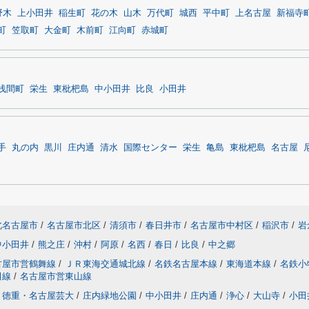
野木
上小田井
稲生町
花の木
山木
万代町
城西
平中町
上名古屋
新福寺
町
笠取町
大金町
木前町
江向町
赤城町
浅間町
栄生
東枇杷島
中小田井
比良
小田井
手
丸の内
黒川
庄内通
清水
国際センター
栄生
亀島
東枇杷島
名古屋
北名古屋市
/
名古屋市北区
/
清須市
/
春日井市
/
名古屋市中村区
/
稲沢市
/
岩
中小田井
/
熊之庄
/
沖村
/
阿原
/
名西
/
春日
/
比良
/
中之郷
古屋市営鶴舞線
/
ＪＲ東海交通城北線
/
名鉄名古屋本線
/
東海道本線
/
名鉄小
田線
/
名古屋市営東山線
徳重・名古屋芸大
/
庄内緑地公園
/
中小田井
/
庄内通
/
浄心
/
大山寺
/
小田