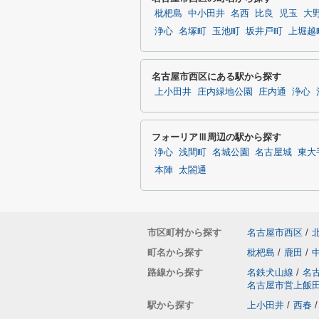
枇杷島
中小田井
名西
比良
児玉
大
浄心
名塚町
玉池町
坂井戸町
上堀越
名古屋市西区にある駅から探す
上小田井
庄内緑地公園
庄内通
浄心
フォーリアⅢ周辺の駅から探す
浄心
浅間町
名城公園
名古屋城
東大
本陣
太閤通
市区町村から探す
名古屋市西区
/
町名から探す
枇杷島
/
鹿田
/
路線から探す
名鉄犬山線
/
名
名古屋市営上飯
駅から探す
上小田井
/
西春
/