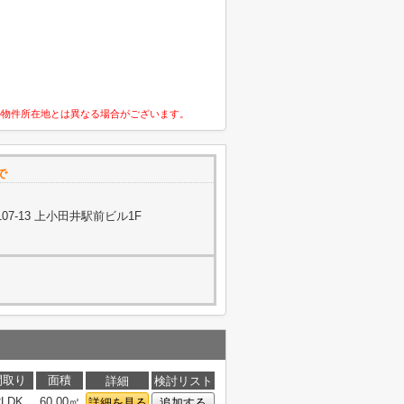
の物件所在地とは異なる場合がございます。
で
7-13 上小田井駅前ビル1F
間取り
面積
詳細
検討リスト
2LDK
60.00㎡
詳細を見る
追加する