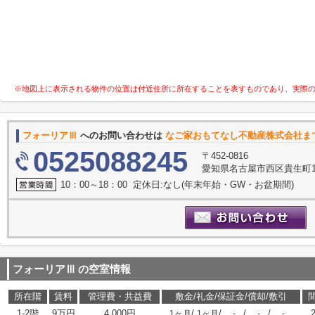
※地図上に表示される物件の位置は付近住所に所在することを表すものであり、実際
フォーリアⅢ
へのお問い合わせは
なご家おもてなし不動産株式会社ま
0525088245
〒452-0816
愛知県名古屋市西区貴生町10
10：00～18：00 定休日:なし(年末年始・GW・お盆期間)
フォーリアⅢ
の空室情報
所在階
賃料
管理費・共益費
敷金/礼金/保証金/償却/敷引
1-2階
9万円
4,000円
/
/
/
/
1ヶ月
1ヶ月
-
-
-