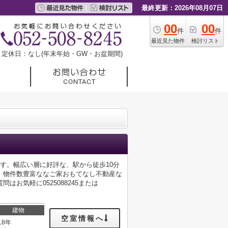
最終更新：2026年08月07日
00
00
件
件
最近見た物件
検討リスト
定休日：なし(年末年始・GW・お盆期間)
す。幅広い層に好評な、駅から徒歩10分
。物件数豊富ななご家おもてなし不動産な
お気軽に0525088245または
建物
空室情報へ
18年