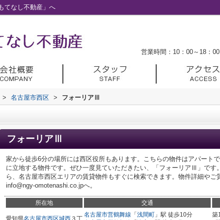
もてなし不動産」へ
営業時間：10：00～18：00
>
名古屋市西区
>
フォーリアⅢ
フォーリアⅢ
家から徒歩6分の場所には西区役所もあります。こちらの物件はアパートで
に立地する物件です。ぜひ一度見ていただきたい、「フォーリアⅢ」です
ら、名古屋市西区エリアの賃貸物件もすぐに検索できます。物件詳細やご質問は
info@ngy-omotenashi.co.jpへ。
所在地
交通
名古屋市営鶴舞線
「
浅間町
」駅 徒歩10分
築
愛知県
名古屋市西区
城西
３丁