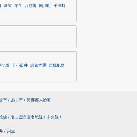
町
新道
栄生
八筋町
南川町
平出町
尼ケ坂
下小田井
志賀本通
西枇杷島
倉市
/
あま市
/
海部郡大治町
牧線
/
名古屋市営名城線
/
中央線
/
井
/
栄生