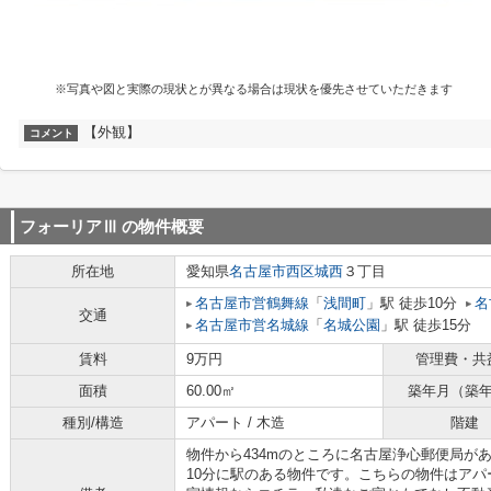
※写真や図と実際の現状とが異なる場合は現状を優先させていただきます
【外観】
コメント
フォーリアⅢ
の物件概要
所在地
愛知県
名古屋市西区
城西
３丁目
名古屋市営鶴舞線
「
浅間町
」駅 徒歩10分
名
交通
名古屋市営名城線
「
名城公園
」駅 徒歩15分
賃料
9万円
管理費・共
面積
60.00㎡
築年月（築
種別/構造
アパート / 木造
階建
物件から434mのところに名古屋浄心郵便局が
10分に駅のある物件です。こちらの物件はア