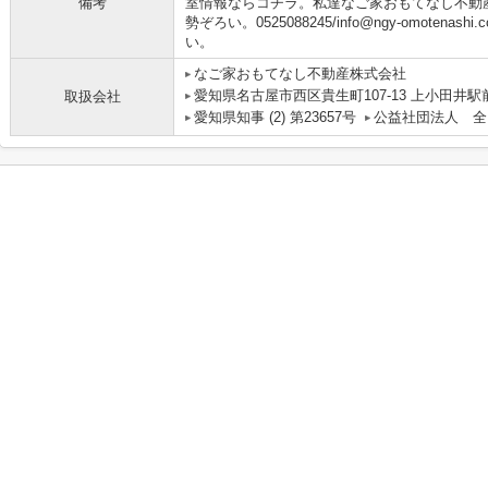
備考
室情報ならコチラ。私達なご家おもてなし不動
勢ぞろい。0525088245/info@ngy-omoten
い。
なご家おもてなし不動産株式会社
愛知県名古屋市西区貴生町107-13 上小田井駅
取扱会社
愛知県知事 (2) 第23657号
公益社団法人 全