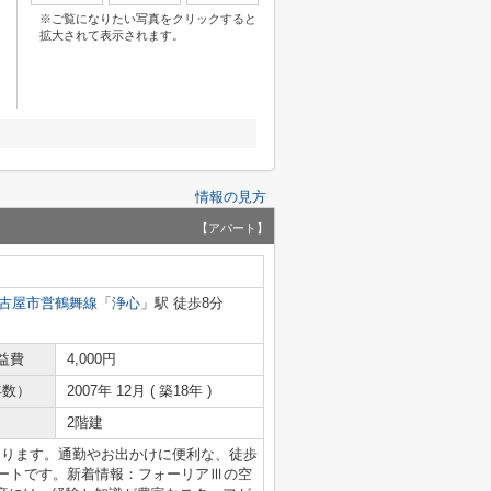
※ご覧になりたい写真をクリックすると
拡大されて表示されます。
情報の見方
【アパート】
古屋市営鶴舞線
「
浄心
」駅 徒歩8分
益費
4,000円
年数）
2007年 12月 ( 築18年 )
2階建
あります。通勤やお出かけに便利な、徒歩
パートです。新着情報：フォーリアⅢの空