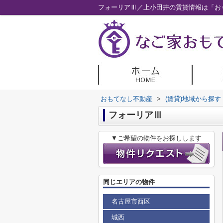
フォーリアⅢ／上小田井の賃貸情報は「お
おもてなし不動産
>
(賃貸)地域から探す
フォーリアⅢ
▼ご希望の物件をお探しします
同じエリアの物件
名古屋市西区
城西