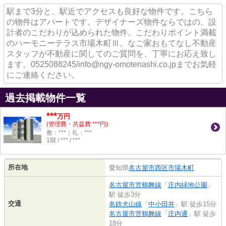
駅まで3分と、駅近でアクセスも良好な物件です。こちら
の物件はアパートです。デザイナーズ物件ならではの、設
計者のこだわりが込められた物件。こだわりポイント満載
のハーモニーテラス市場木町Ⅲ。なご家おもてなし不動産
スタッフが不動産に関してのご質問を、丁寧にお応え致し
ます。0525088245/info@ngy-omotenashi.co.jpまでお気軽
にご連絡ください。
過去掲載物件一覧
***
万円
(管理費・共益費 ***円)
敷：***｜礼：***
1階 / *** / ***
所在地
愛知県
名古屋市西区
市場木町
名古屋市営鶴舞線
「
庄内緑地公園
」
駅 徒歩3分
交通
名鉄犬山線
「
中小田井
」駅 徒歩15分
名古屋市営鶴舞線
「
庄内通
」駅 徒歩
18分