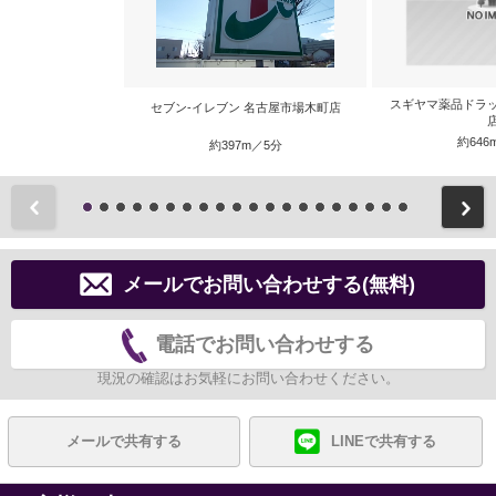
スギヤマ薬品ドラ
セブン‐イレブン 名古屋市場木町店
約646
約397m／5分
前
メールでお問い合わせする(無料)
電話でお問い合わせする
現況の確認はお気軽にお問い合わせください。
メールで共有する
LINEで共有する