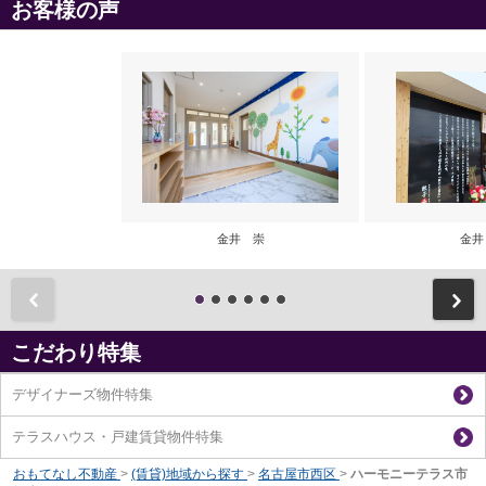
お客様の声
金井 崇
金井
前
こだわり特集
デザイナーズ物件特集
テラスハウス・戸建賃貸物件特集
おもてなし不動産
>
(賃貸)地域から探す
>
名古屋市西区
>
ハーモニーテラス市