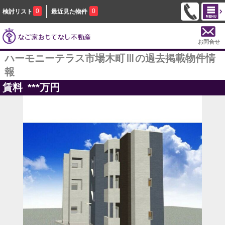
0
0
検討リスト
最近見た物件
お問合せ
ハーモニーテラス市場木町Ⅲの過去掲載物件情
報
賃料
***
万円