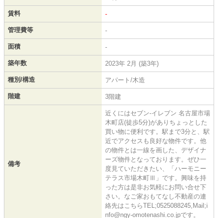
賃料
-
管理費等
-
面積
-
築年数
2023年 2月 (築3年)
種別/構造
アパート/木造
階建
3階建
近くにはセブン‐イレブン 名古屋市場
木町店(徒歩5分)がありちょっとした
買い物に便利です。駅まで3分と、駅
近でアクセスも良好な物件です。他
の物件とは一線を画した、デザイナ
ーズ物件となっております。ぜひ一
備考
度見ていただきたい、「ハーモニー
テラス市場木町Ⅲ」です。興味を持
った方は是非お気軽にお問い合せ下
さい。なご家おもてなし不動産の連
絡先はこちらTEL;0525088245,Mail;i
nfo@ngy-omotenashi.co.jpです。