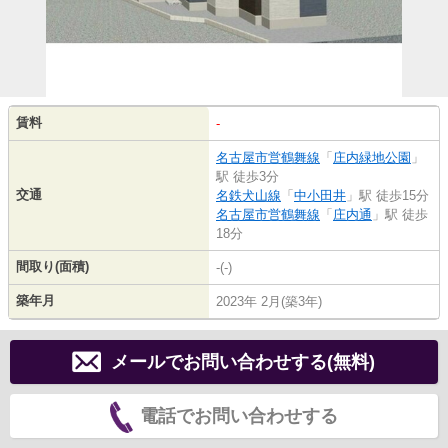
賃料
-
名古屋市営鶴舞線
「
庄内緑地公園
」
駅 徒歩3分
交通
名鉄犬山線
「
中小田井
」駅 徒歩15分
名古屋市営鶴舞線
「
庄内通
」駅 徒歩
18分
間取り(面積)
-(-)
築年月
2023年 2月(築3年)
メールでお問い合わせする(無料)
電話でお問い合わせする