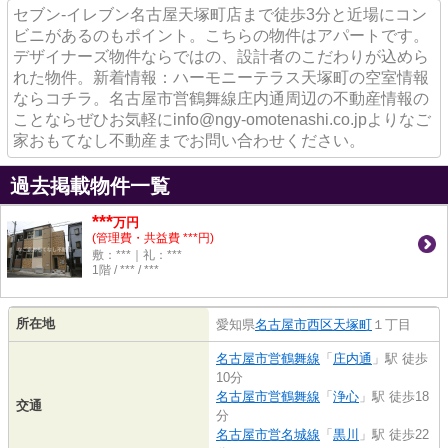
セブン-イレブン名古屋天塚町店まで徒歩3分と近場にコン
ビニがあるのもポイント。こちらの物件はアパートです。
デザイナーズ物件ならではの、設計者のこだわりが込めら
れた物件。新着情報：ハーモニーテラス天塚町の空室情報
ならコチラ。名古屋市営鶴舞線庄内通周辺の不動産情報の
ことならぜひお気軽にinfo@ngy-omotenashi.co.jpよりなご
家おもてなし不動産までお問い合わせください。
過去掲載物件一覧
***
万円
(管理費・共益費 ***円)
敷：***｜礼：***
1階 / *** / ***
所在地
愛知県
名古屋市西区
天塚町
１丁目
名古屋市営鶴舞線
「
庄内通
」駅 徒歩
10分
名古屋市営鶴舞線
「
浄心
」駅 徒歩18
交通
分
名古屋市営名城線
「
黒川
」駅 徒歩22