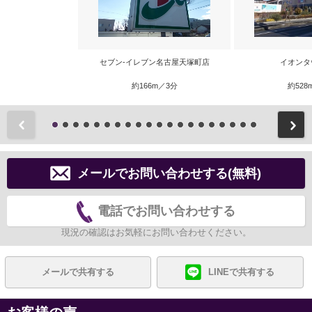
セブン-イレブン名古屋天塚町店
イオンタ
約166m／3分
約528
前
メールでお問い合わせする(無料)
電話でお問い合わせする
現況の確認はお気軽にお問い合わせください。
メールで共有する
LINEで共有する