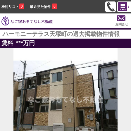
0
0
検討リスト
最近見た物件
お問合せ
ハーモニーテラス天塚町の過去掲載物件情報
賃料
***
万円