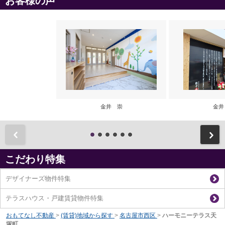
お客様の声
金井 崇
金井
前
こだわり特集
デザイナーズ物件特集
テラスハウス・戸建賃貸物件特集
おもてなし不動産
>
(賃貸)地域から探す
>
名古屋市西区
>
ハーモニーテラス天
塚町