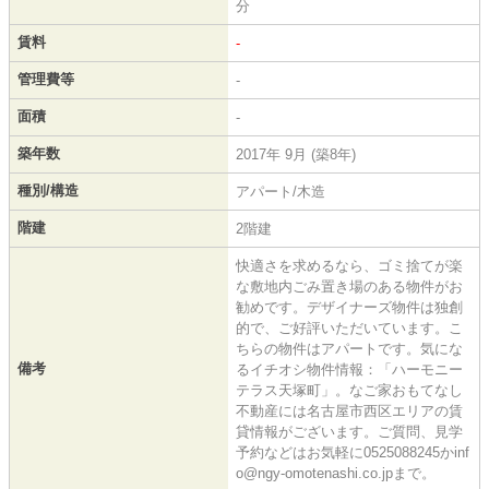
分
賃料
-
管理費等
-
面積
-
築年数
2017年 9月 (築8年)
種別/構造
アパート/木造
階建
2階建
快適さを求めるなら、ゴミ捨てが楽
な敷地内ごみ置き場のある物件がお
勧めです。デザイナーズ物件は独創
的で、ご好評いただいています。こ
ちらの物件はアパートです。気にな
備考
るイチオシ物件情報：「ハーモニー
テラス天塚町」。なご家おもてなし
不動産には名古屋市西区エリアの賃
貸情報がございます。ご質問、見学
予約などはお気軽に0525088245かinf
o@ngy-omotenashi.co.jpまで。