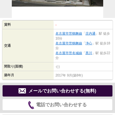
賃料
-
名古屋市営鶴舞線
「
庄内通
」駅 徒歩
10分
名古屋市営鶴舞線
「
浄心
」駅 徒歩18
交通
分
名古屋市営名城線
「
黒川
」駅 徒歩22
分
間取り(面積)
-(-)
築年月
2017年 9月(築8年)
メールでお問い合わせする(無料)
電話でお問い合わせする