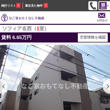
0
0
検討リスト
最近見た物件
お問合せ
ソフィア名西（
1
室）
賃料
6.65万円
空室情報を確認