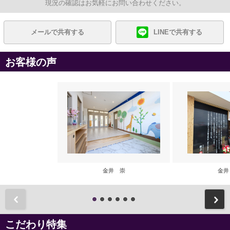
現況の確認はお気軽にお問い合わせください。
メールで共有する
LINEで共有する
お客様の声
金井 崇
金井
前
こだわり特集