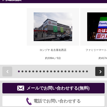
ヨシヅヤ 名古屋名西店
ファミリーマート
約339m／5分
約417
前
メールでお問い合わせする(無料)
電話でお問い合わせする