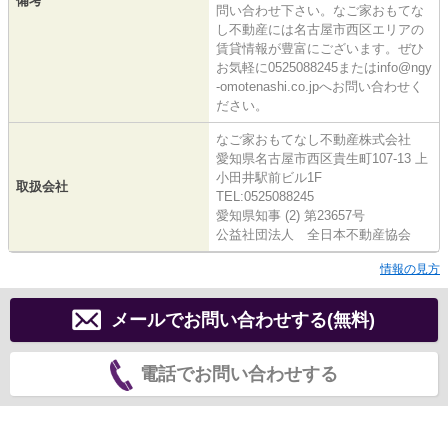
備考
問い合わせ下さい。なご家おもてな
し不動産には名古屋市西区エリアの
賃貸情報が豊富にございます。ぜひ
お気軽に0525088245またはinfo@ngy
-omotenashi.co.jpへお問い合わせく
ださい。
なご家おもてなし不動産株式会社
愛知県名古屋市西区貴生町107-13 上
小田井駅前ビル1F
取扱会社
TEL:0525088245
愛知県知事 (2) 第23657号
公益社団法人 全日本不動産協会
情報の見方
メールでお問い合わせする(無料)
電話でお問い合わせする