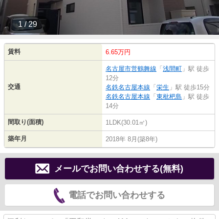
1 / 29
賃料
6.65万円
名古屋市営鶴舞線
「
浅間町
」駅 徒歩
12分
交通
名鉄名古屋本線
「
栄生
」駅 徒歩15分
名鉄名古屋本線
「
東枇杷島
」駅 徒歩
14分
間取り(面積)
1LDK(30.01㎡)
築年月
2018年 8月(築8年)
メールでお問い合わせする(無料)
電話でお問い合わせする