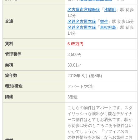
名古屋市営鶴舞線
「
浅間町
」駅 徒歩
12分
交通
名鉄名古屋本線
「
栄生
」駅 徒歩15分
名鉄名古屋本線
「
東枇杷島
」駅 徒歩
14分
賃料
6.65万円
管理費等
3,500円
面積
30.01㎡
築年数
2018年 8月 (築8年)
種別/構造
アパート/木造
階建
3階建
こちらの物件はアパートです。スタ
イリッシュな演出が可能なデザイナ
ーズ物件はとてもお洒落です。駅か
ら徒歩12分のところにある物件はい
かがでしょうか。「ソフィア名西」
の物件情報をお探しならお気軽にお