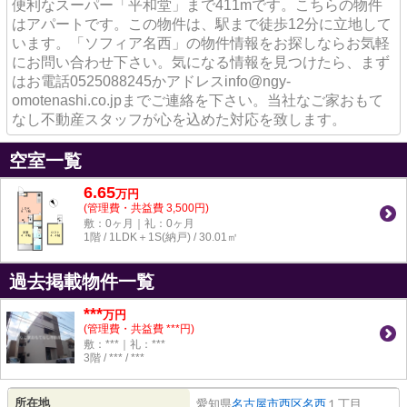
便利なスーパー「平和堂」まで411mです。こちらの物件
はアパートです。この物件は、駅まで徒歩12分に立地して
います。「ソフィア名西」の物件情報をお探しならお気軽
にお問い合わせ下さい。気になる情報を見つけたら、まず
はお電話0525088245かアドレスinfo@ngy-
omotenashi.co.jpまでご連絡を下さい。当社なご家おもて
なし不動産スタッフが心を込めた対応を致します。
空室一覧
6.65
万
円
(管理費・共益費 3,500円)
敷：0ヶ月｜礼：0ヶ月
1階 / 1LDK＋1S(納戸) / 30.01㎡
過去掲載物件一覧
***
万円
(管理費・共益費 ***円)
敷：***｜礼：***
3階 / *** / ***
所在地
愛知県
名古屋市西区
名西
１丁目