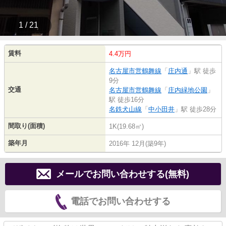
1 / 21
賃料
4.4万円
名古屋市営鶴舞線
「
庄内通
」駅 徒歩
9分
交通
名古屋市営鶴舞線
「
庄内緑地公園
」
駅 徒歩16分
名鉄犬山線
「
中小田井
」駅 徒歩28分
間取り(面積)
1K(19.68㎡)
築年月
2016年 12月(築9年)
メールでお問い合わせする(無料)
電話でお問い合わせする