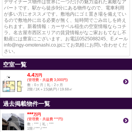
デザイナーズ物件は世界に一つだけの魅力溢れた素敵なア
パートです。駅から徒歩9分にある物件なので、電車利用
が多い方にオススメです。敷地内にゴミ置き場を備えてい
るので敷地外に出る必要が無く、短時間でごみ出しを終え
られます。新着情報：カーサベル稲生の空室情報ならコチ
ラ。名古屋市西区エリアの賃貸情報がなご家おもてなし不
動産には豊富にございます。お電話0525088245、Eメール
info@ngy-omotenashi.co.jpにてお気軽にお問い合わせくだ
さい。
空室一覧
4.4
万
円
(管理費・共益費 3,000円)
敷：0ヶ月｜礼：2ヶ月
2階 / 1K＋1S(納戸) / 19.68㎡
過去掲載物件一覧
***
万円
(管理費・共益費 ***円)
敷：***｜礼：***
1階 / *** / ***