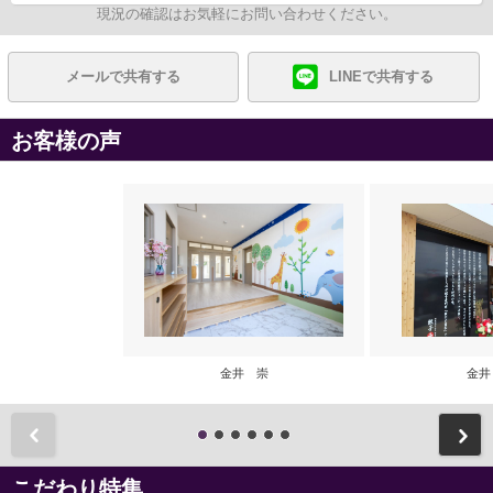
現況の確認はお気軽にお問い合わせください。
メールで共有する
LINEで共有する
お客様の声
金井 崇
金井
前
こだわり特集