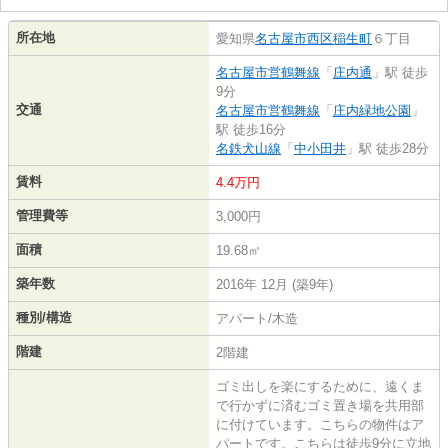
所在地
愛知県
名古屋市西区
稲生町
６丁目
名古屋市営鶴舞線
「
庄内通
」駅 徒歩
9分
交通
名古屋市営鶴舞線
「
庄内緑地公園
」
駅 徒歩16分
名鉄犬山線
「
中小田井
」駅 徒歩28分
賃料
4.4万円
管理費等
3,000円
面積
19.68㎡
築年数
2016年 12月 (築9年)
種別/構造
アパート/木造
階建
2階建
ゴミ出しを楽にするために、遠くま
で行かずに済むゴミ置き場を共用部
に付けています。こちらの物件はア
パートです。こちらは徒歩9分に立地