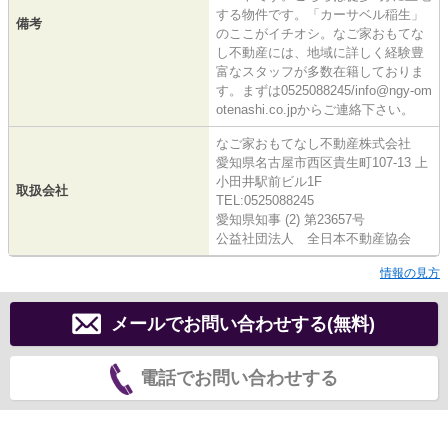
する物件です。「カーサベル稲生」
備考
のここがイチオシ。なご家おもてな
し不動産には、地域に詳しく経験豊
富なスタッフが多数在籍しておりま
す。まずは0525088245/info@ngy-om
otenashi.co.jpからご連絡下さい。
なご家おもてなし不動産株式会社
愛知県名古屋市西区貴生町107-13 上
小田井駅前ビル1F
取扱会社
TEL:0525088245
愛知県知事 (2) 第23657号
公益社団法人 全日本不動産協会
情報の見方
メールでお問い合わせする(無料)
電話でお問い合わせする