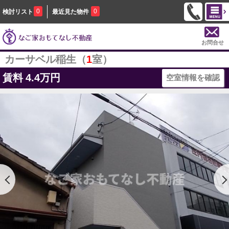
0
0
検討リスト
最近見た物件
お問合せ
カーサベル稲生（
1
室）
賃料
4.4万円
空室情報を確認