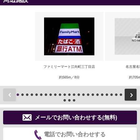
ファミリーマート江向町三丁目店
名古屋名
約565m／8分
約705
前
メールでお問い合わせする(無料)
電話でお問い合わせする