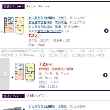
LucentHouse
賃貸｜アパート
名古屋市営上飯田線
「
上飯田
」駅 徒歩20分
名古屋市営名城線
「
志賀本通
」駅 徒歩25分
名古屋市営名城線
「
黒川
」駅 徒歩29分
愛知県
名古屋市北区
安井
４丁目
7.2
万円
築年数：築18年 ｜募集中：
1室
階数：2階建
名古屋金田郵便局まで365mです。こちらの物件はアパートです。当社イチオシ
の物件の「LucentHouse」。ぜひ一度ご覧ください。なご家おもてなし不動産な
ら、名古屋市北区エリアの物件も...
7.2
万
円
(管理費・共益費 3,000円)
敷：0ヶ月｜礼：0ヶ月
所在階：1-2階
間取り：2LDK
面積：59.62㎡
A&KハイツⅡ
賃貸｜アパート
名古屋市営上飯田線
「
上飯田
」駅 徒歩20分