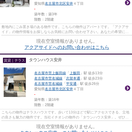
愛知県
名古屋市北区
安井
４丁目
-
築年数：築3年
階数：2階建
敷地内にごみ置き場のある物件です。こちらの物件はアパートです。「アクアサ
イド」の物件情報をお探しならお気軽にお問い合わせ下さい。あなたの希望に合
う不動産情報を、経験と知識...
現在空室情報がありません。
アクアサイドへのお問い合わせはこちら
タウンハウス安井
賃貸｜テラス
名古屋市営上飯田線
「
上飯田
」駅 徒歩13分
名古屋市営名城線
「
志賀本通
」駅 徒歩23分
名古屋市営名城線
「
平安通
」駅 徒歩26分
愛知県
名古屋市北区
安井
４丁目
-
築年数：築16年
階数：2階建
こちらの物件はテラスハウスです。歩いて13分ほどで駅にアクセスできる、立地
の良さも魅力の物件です。当社イチオシの物件の「タウンハウス安井」。ぜひ一
度ご覧ください。交通面が魅...
現在空室情報がありません。