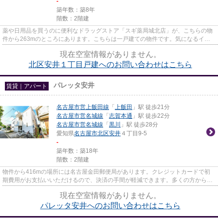
-
築年数：築8年
階数：2階建
薬や日用品を買うのに便利なドラッグストア「スギ薬局城北店」が、こちらの物
件から263mのところにあります。こちらは一戸建ての物件です。気になるイチ
オシ物件情報：「北区安井1丁目...
現在空室情報がありません。
北区安井１丁目戸建へのお問い合わせはこちら
パレッタ安井
賃貸｜アパート
名古屋市営上飯田線
「
上飯田
」駅 徒歩21分
名古屋市営名城線
「
志賀本通
」駅 徒歩22分
名古屋市営名城線
「
黒川
」駅 徒歩28分
愛知県
名古屋市北区
安井
４丁目9-5
-
築年数：築18年
階数：2階建
物件から416mの場所には名古屋金田郵便局があります。クレジットカードで初
期費用がお支払いいただけるので、決済の手間が軽減できます。多くの方からご
好評頂いているパレッタ安井の...
現在空室情報がありません。
パレッタ安井へのお問い合わせはこちら