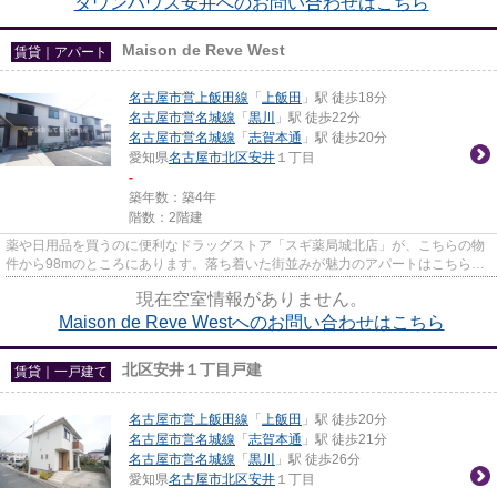
タウンハウス安井へのお問い合わせはこちら
Maison de Reve West
賃貸｜アパート
名古屋市営上飯田線
「
上飯田
」駅 徒歩18分
名古屋市営名城線
「
黒川
」駅 徒歩22分
名古屋市営名城線
「
志賀本通
」駅 徒歩20分
愛知県
名古屋市北区
安井
１丁目
-
築年数：築4年
階数：2階建
薬や日用品を買うのに便利なドラッグストア「スギ薬局城北店」が、こちらの物
件から98mのところにあります。落ち着いた街並みが魅力のアパートはこちらで
す。ぜひ一度見ていただきたい...
現在空室情報がありません。
Maison de Reve Westへのお問い合わせはこちら
北区安井１丁目戸建
賃貸｜一戸建て
名古屋市営上飯田線
「
上飯田
」駅 徒歩20分
名古屋市営名城線
「
志賀本通
」駅 徒歩21分
名古屋市営名城線
「
黒川
」駅 徒歩26分
愛知県
名古屋市北区
安井
１丁目