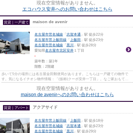
現在空室情報がありません。
エコハウス安井へのお問い合わせはこちら
maison de avenir
賃貸｜一戸建て
名古屋市営名城線
「
志賀本通
」駅 徒歩22分
名古屋市営上飯田線
「
上飯田
」駅 徒歩23分
名古屋市営名城線
「
黒川
」駅 徒歩28分
愛知県
名古屋市北区
安井
１丁目
-
築年数：築1年
階数：2階建
歩いて5分の場所には名古屋金田郵便局があります。こちらは一戸建ての物件で
す。気になるイチオシ物件情報：「(仮称)クーボ安井一丁目」。なご家おもてな
し不動産に戸建て探しをお任せ...
現在空室情報がありません。
maison de avenirへのお問い合わせはこちら
アクアサイド
賃貸｜アパート
名古屋市営上飯田線
「
上飯田
」駅 徒歩18分
名古屋市営名城線
「
志賀本通
」駅 徒歩23分
名古屋市営名城線
「
黒川
」駅 徒歩29分