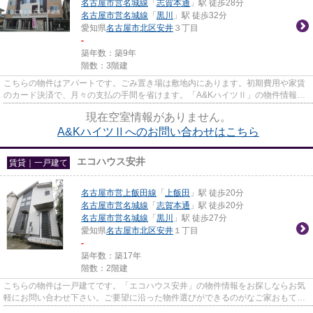
名古屋市営名城線
「
志賀本通
」駅 徒歩28分
名古屋市営名城線
「
黒川
」駅 徒歩32分
愛知県
名古屋市北区
安井
３丁目
-
築年数：築9年
階数：3階建
こちらの物件はアパートです。ごみ置き場は敷地内にあります。初期費用や家賃
のカード決済で、月々の支払の手間を省けます。「A&KハイツⅡ」の物件情報を
お探しならお気軽にお問い...
現在空室情報がありません。
A&KハイツⅡへのお問い合わせはこちら
エコハウス安井
賃貸｜一戸建て
名古屋市営上飯田線
「
上飯田
」駅 徒歩20分
名古屋市営名城線
「
志賀本通
」駅 徒歩20分
名古屋市営名城線
「
黒川
」駅 徒歩27分
愛知県
名古屋市北区
安井
１丁目
-
築年数：築17年
階数：2階建
こちらの物件は一戸建てです。「エコハウス安井」の物件情報をお探しならお気
軽にお問い合わせ下さい。ご要望に沿った物件選びができるのがなご家おもてな
し不動産です。あなたに合っ...