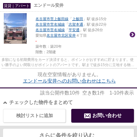
エンドール安井
賃貸｜アパート
名古屋市営上飯田線
「
上飯田
」駅 徒歩15分
名古屋市営名城線
「
志賀本通
」駅 徒歩22分
名古屋市営名城線
「
平安通
」駅 徒歩26分
愛知県
名古屋市北区
安井
４丁目
-
築年数：築20年
階数：2階建
多額になる初期費用をカード決済すると、ポイントがおすすめに貯まります。使
い勝手のよい間取りがポイントのアパートです。駅まで徒歩15分に立地する物件
です。新着情報：エンドール...
現在空室情報がありません。
エンドール安井へのお問い合わせはこちら
該当公開件数
10
件 空き数
1
件
1-10
件表示
チェックした物件をまとめて
検討リストに追加
お問い合わせ
さらに条件を絞り込む