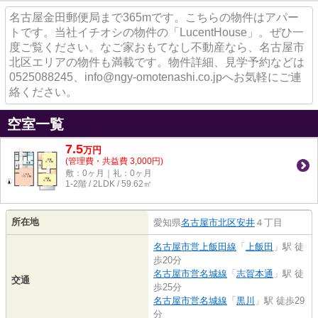
名古屋金田郵便局まで365mです。こちらの物件はアパー
トです。当社イチオシの物件の「LucentHouse」。ぜひ一
度ご覧ください。なご家おもてなし不動産なら、名古屋市
北区エリアの物件も満載です。物件詳細、見学予約などは
0525088245、info@ngy-omotenashi.co.jpへお気軽にご連
絡ください。
空室一覧
7.5
万
円
(管理費・共益費 3,000円)
敷：0ヶ月｜礼：0ヶ月
1-2階 / 2LDK / 59.62㎡
所在地
愛知県
名古屋市北区
安井
４丁目
名古屋市営上飯田線
「
上飯田
」駅 徒
歩20分
名古屋市営名城線
「
志賀本通
」駅 徒
交通
歩25分
名古屋市営名城線
「
黒川
」駅 徒歩29
分