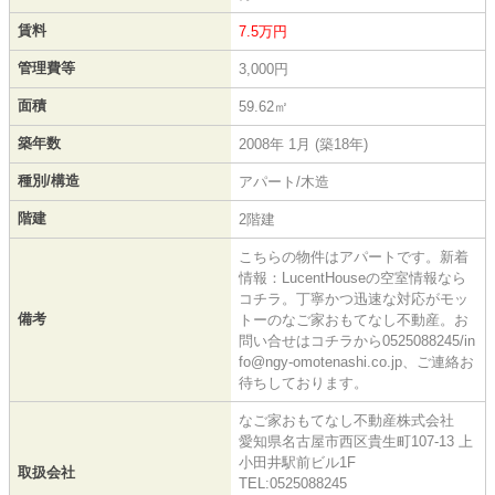
賃料
7.5万円
管理費等
3,000円
面積
59.62㎡
築年数
2008年 1月 (築18年)
種別/構造
アパート/木造
階建
2階建
こちらの物件はアパートです。新着
情報：LucentHouseの空室情報なら
コチラ。丁寧かつ迅速な対応がモッ
備考
トーのなご家おもてなし不動産。お
問い合せはコチラから0525088245/in
fo@ngy-omotenashi.co.jp、ご連絡お
待ちしております。
なご家おもてなし不動産株式会社
愛知県名古屋市西区貴生町107-13 上
小田井駅前ビル1F
取扱会社
TEL:0525088245