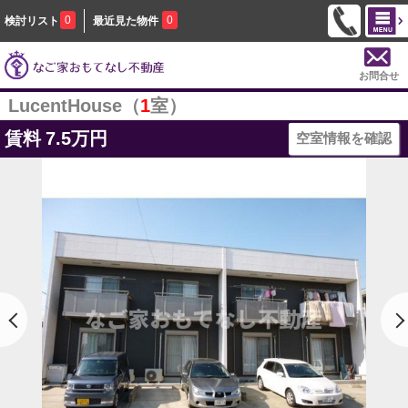
0
0
検討リスト
最近見た物件
お問合せ
LucentHouse（
1
室）
賃料
7.5万円
空室情報を確認