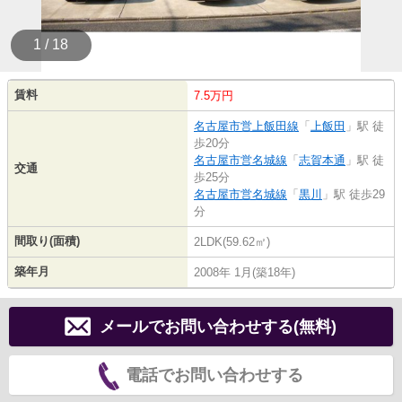
1 / 18
賃料
7.5万円
名古屋市営上飯田線
「
上飯田
」駅 徒
歩20分
名古屋市営名城線
「
志賀本通
」駅 徒
交通
歩25分
名古屋市営名城線
「
黒川
」駅 徒歩29
分
間取り(面積)
2LDK(59.62㎡)
築年月
2008年 1月(築18年)
メールでお問い合わせする(無料)
電話でお問い合わせする