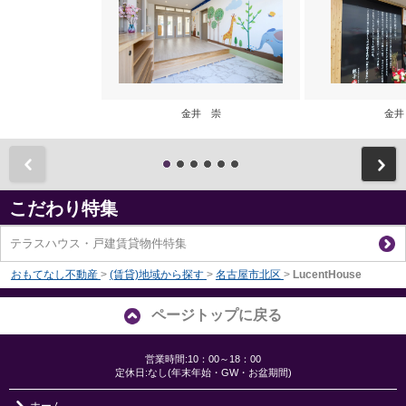
金井 崇
金井
前
こだわり特集
テラスハウス・戸建賃貸物件特集
おもてなし不動産
>
(賃貸)地域から探す
>
名古屋市北区
>
LucentHouse
ページトップに戻る
営業時間:10：00～18：00
定休日:なし(年末年始・GW・お盆期間)