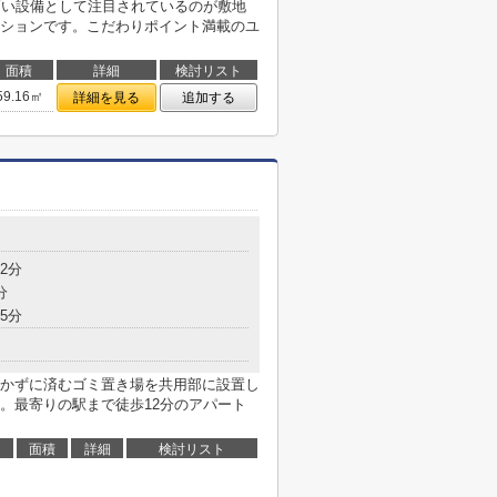
高い設備として注目されているのが敷地
ションです。こだわりポイント満載のユ
面積
詳細
検討リスト
59.16㎡
詳細を見る
追加する
2分
分
5分
かずに済むゴミ置き場を共用部に設置し
。最寄りの駅まで徒歩12分のアパート
面積
詳細
検討リスト