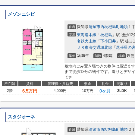
メゾンニシビ
愛知県
清須市
西枇杷島町地領
１
住所
交通
東海道本線
「
枇杷島
」駅 徒歩12
名鉄犬山線
「
下小田井
」駅 徒歩1
ＪＲ東海交通城北線
「
尾張星の
築36年
4階建
鉄筋
築年
階数
構造
敷地内ごみ置き場つきの物件は最近ます
まで徒歩12分の物件です。造りとデザ
でき...
所在階
賃料
管理費・共益費
敷金
礼金
間取り
6.5
万円
0ヶ月
2階
4,000円
10万円
2LDK
スタジオーネ
愛知県
清須市
西枇杷島町地領
２
住所