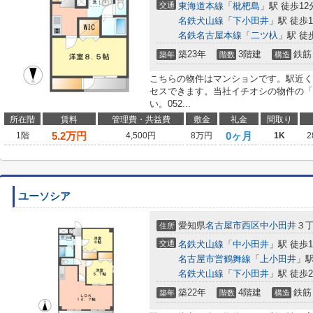
交通
東海道本線
「
枇杷島
」駅 徒歩12
名鉄犬山線
「
下小田井
」駅 徒歩1
名鉄名古屋本線
「
二ツ杁
」駅 徒
築23年
3階建
鉄筋
築年
階数
構造
こちらの物件はマンションです。駅近く
セスできます。当社イチオシの物件の「
い。052...
所在階
賃料
管理費・共益費
敷金
礼金
間取り
5.2
万円
0ヶ月
1階
4,500円
8万円
1K
2
ユーソシア
愛知県
名古屋市西区
中小田井
３
住所
交通
名鉄犬山線
「
中小田井
」駅 徒歩1
名古屋市営鶴舞線
「
上小田井
」駅
名鉄犬山線
「
下小田井
」駅 徒歩2
築22年
4階建
鉄筋
築年
階数
構造