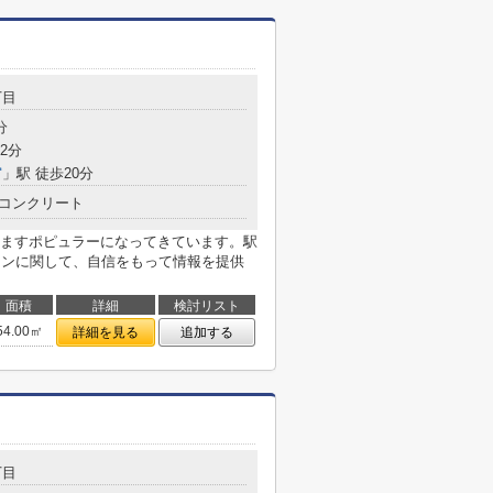
丁目
分
2分
宮
」駅 徒歩20分
コンクリート
ますポピュラーになってきています。駅
インに関して、自信をもって情報を提供
面積
詳細
検討リスト
54.00㎡
詳細を見る
追加する
丁目