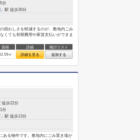
5分
園
」駅 徒歩30分
の煩わしさを軽減するのが、敷地内ごみ
なくても初期費用や家賃支払いができま
面積
詳細
検討リスト
42.59㎡
詳細を見る
追加する
 徒歩22分
1分
宮
」駅 徒歩13分
内にある物件です。敷地内にごみ置き場が