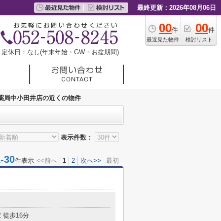
最終更新：2026年08月06日
00
00
件
件
最近見た物件
検討リスト
定休日：なし(年末年始・GW・お盆期間)
薬局中小田井店の近くの物件
表示件数：
30
件表示
<<前へ
1
2
次へ>>
最初
 徒歩16分