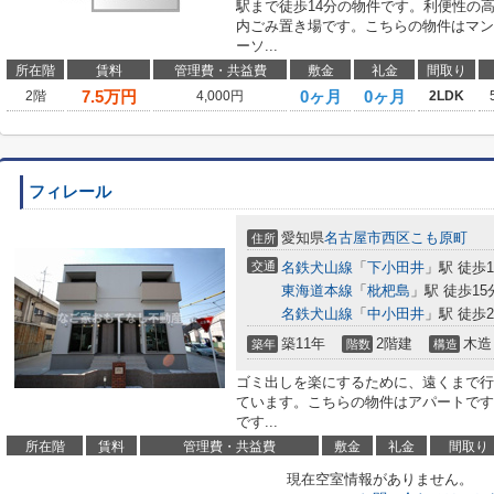
駅まで徒歩14分の物件です。利便性の
内ごみ置き場です。こちらの物件はマン
ーソ...
所在階
賃料
管理費・共益費
敷金
礼金
間取り
7.5
万円
0ヶ月
0ヶ月
2階
4,000円
2LDK
フィレール
愛知県
名古屋市西区
こも原町
住所
交通
名鉄犬山線
「
下小田井
」駅 徒歩1
東海道本線
「
枇杷島
」駅 徒歩15
名鉄犬山線
「
中小田井
」駅 徒歩2
築11年
2階建
木造
築年
階数
構造
ゴミ出しを楽にするために、遠くまで行
ています。こちらの物件はアパートです
です...
所在階
賃料
管理費・共益費
敷金
礼金
間取り
現在空室情報がありません。