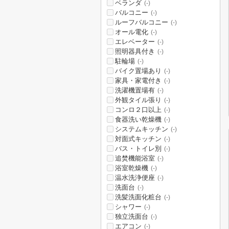
ベランダ
(-)
バルコニー
(-)
ルーフバルコニー
(-)
オール電化
(-)
エレベーター
(-)
照明器具付き
(-)
駐輪場
(-)
バイク置場あり
(-)
家具・家電付き
(-)
洗濯機置場有
(-)
外観タイル張り
(-)
コンロ２口以上
(-)
食器洗い乾燥機
(-)
システムキッチン
(-)
対面式キッチン
(-)
バス・トイレ別
(-)
追焚機能浴室
(-)
浴室乾燥機
(-)
温水洗浄便座
(-)
洗面台
(-)
洗髪洗面化粧台
(-)
シャワー
(-)
独立洗面台
(-)
エアコン
(-)