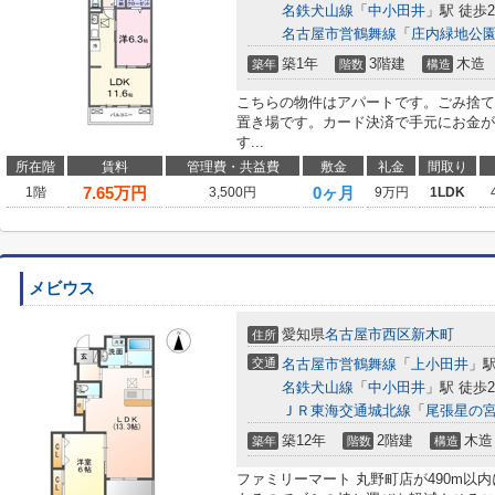
名鉄犬山線
「
中小田井
」駅 徒歩2
名古屋市営鶴舞線
「
庄内緑地公
築1年
3階建
木造
築年
階数
構造
こちらの物件はアパートです。ごみ捨て
置き場です。カード決済で手元にお金が
す...
所在階
賃料
管理費・共益費
敷金
礼金
間取り
7.65
万円
0ヶ月
1階
3,500円
9万円
1LDK
メビウス
愛知県
名古屋市西区
新木町
住所
交通
名古屋市営鶴舞線
「
上小田井
」駅
名鉄犬山線
「
中小田井
」駅 徒歩2
ＪＲ東海交通城北線
「
尾張星の
築12年
2階建
木造
築年
階数
構造
ファミリーマート 丸野町店が490m以