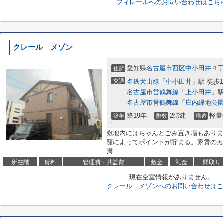
フィレールへのお問い合わせはこち
クレール メゾン
愛知県
名古屋市西区
中小田井
４
住所
交通
名鉄犬山線
「
中小田井
」駅 徒歩1
名古屋市営鶴舞線
「
上小田井
」駅
名古屋市営鶴舞線
「
庄内緑地公
築19年
2階建
軽量
築年
階数
構造
敷地内にはちゃんとごみ置き場もありま
額によってポイントが貯まる。家賃のカ
満...
所在階
賃料
管理費・共益費
敷金
礼金
間取り
現在空室情報がありません。
クレール メゾンへのお問い合わせはこ