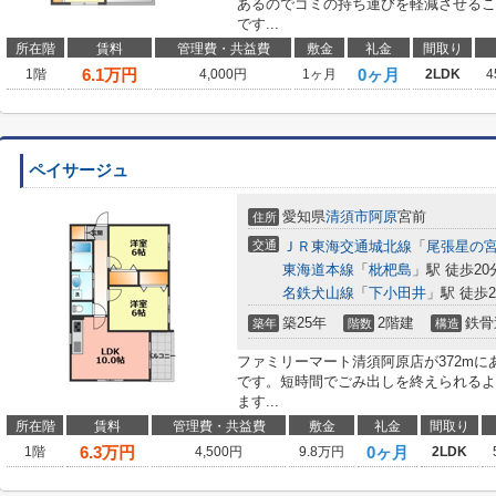
あるのでゴミの持ち運びを軽減させるこ
です...
所在階
賃料
管理費・共益費
敷金
礼金
間取り
6.1
万円
0ヶ月
1階
4,000円
1ヶ月
2LDK
4
ペイサージュ
愛知県
清須市
阿原
宮前
住所
交通
ＪＲ東海交通城北線
「
尾張星の
東海道本線
「
枇杷島
」駅 徒歩20
名鉄犬山線
「
下小田井
」駅 徒歩2
築25年
2階建
鉄骨
築年
階数
構造
ファミリーマート清須阿原店が372m
です。短時間でごみ出しを終えられるよ
ます...
所在階
賃料
管理費・共益費
敷金
礼金
間取り
6.3
万円
0ヶ月
1階
4,500円
9.8万円
2LDK