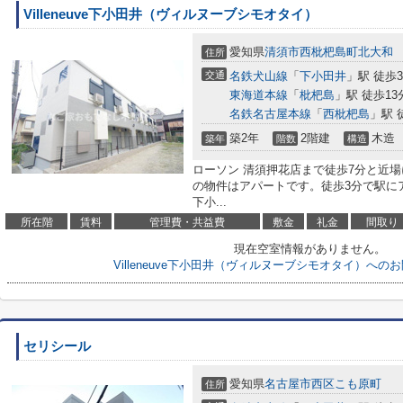
Villeneuve下小田井（ヴィルヌーブシモオタイ）
愛知県
清須市
西枇杷島町北大和
住所
交通
名鉄犬山線
「
下小田井
」駅 徒歩
東海道本線
「
枇杷島
」駅 徒歩13
名鉄名古屋本線
「
西枇杷島
」駅 
築2年
2階建
木造
築年
階数
構造
ローソン 清須押花店まで徒歩7分と近
の物件はアパートです。徒歩3分で駅にアク
下小...
所在階
賃料
管理費・共益費
敷金
礼金
間取り
現在空室情報がありません。
Villeneuve下小田井（ヴィルヌーブシモオタイ）へ
セリシール
愛知県
名古屋市西区
こも原町
住所