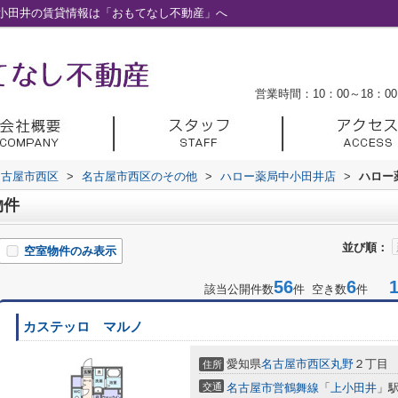
小田井の賃貸情報は「おもてなし不動産」へ
営業時間：10：00～18：00
名古屋市西区
>
名古屋市西区のその他
>
ハロー薬局中小田井店
>
ハロー
物件
並び順：
空室物件のみ表示
56
6
1-
該当公開件数
件 空き数
件
カステッロ マルノ
愛知県
名古屋市西区
丸野
２丁目
住所
交通
名古屋市営鶴舞線
「
上小田井
」駅