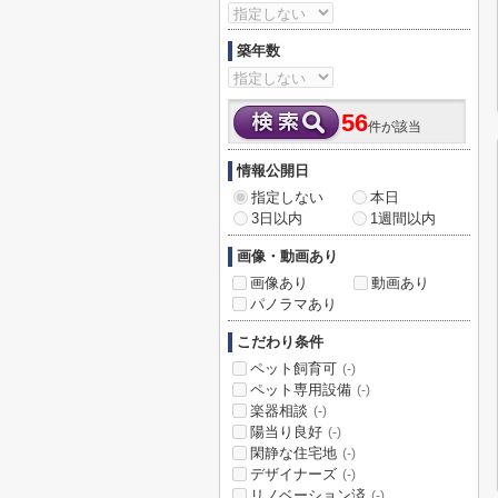
築年数
56
件が該当
情報公開日
指定しない
本日
3日以内
1週間以内
画像・動画あり
画像あり
動画あり
パノラマあり
こだわり条件
ペット飼育可
(-)
ペット専用設備
(-)
楽器相談
(-)
陽当り良好
(-)
閑静な住宅地
(-)
デザイナーズ
(-)
リノベーション済
(-)