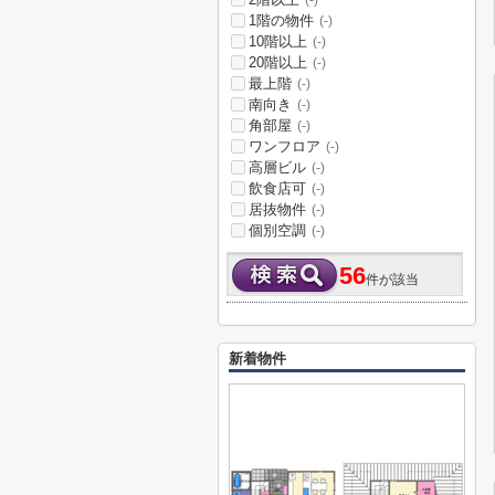
(-)
1階の物件
(-)
10階以上
(-)
20階以上
(-)
最上階
(-)
南向き
(-)
角部屋
(-)
ワンフロア
(-)
高層ビル
(-)
飲食店可
(-)
居抜物件
(-)
個別空調
(-)
56
件が該当
新着物件