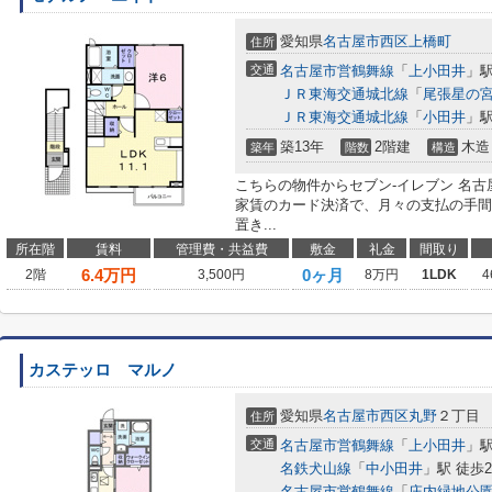
愛知県
名古屋市西区
上橋町
住所
交通
名古屋市営鶴舞線
「
上小田井
」駅
ＪＲ東海交通城北線
「
尾張星の
ＪＲ東海交通城北線
「
小田井
」駅
築13年
2階建
木造
築年
階数
構造
こちらの物件からセブン‐イレブン 名古
家賃のカード決済で、月々の支払の手間
置き...
所在階
賃料
管理費・共益費
敷金
礼金
間取り
6.4
万円
0ヶ月
2階
3,500円
8万円
1LDK
4
カステッロ マルノ
愛知県
名古屋市西区
丸野
２丁目
住所
交通
名古屋市営鶴舞線
「
上小田井
」駅
名鉄犬山線
「
中小田井
」駅 徒歩2
名古屋市営鶴舞線
「
庄内緑地公