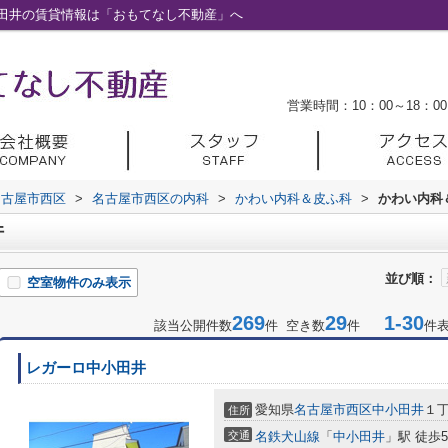
田井の賃貸情報は「おもてなし不動産」へ
営業時間：10：00～18：00
名古屋市西区
>
名古屋市西区の内科
>
かわい内科＆皮ふ科
>
かわい内科
件
並び順：
空室物件のみ表示
269
29
1-30
該当公開件数
件 空き数
件
件
レガーロ中小田井
愛知県
名古屋市西区
中小田井
１
住所
交通
名鉄犬山線
「
中小田井
」駅 徒歩