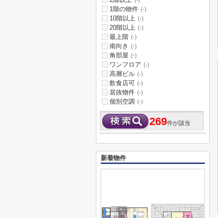
(-)
1階の物件
(-)
10階以上
(-)
20階以上
(-)
最上階
(-)
南向き
(-)
角部屋
(-)
ワンフロア
(-)
高層ビル
(-)
飲食店可
(-)
居抜物件
(-)
個別空調
(-)
269
件が該当
新着物件