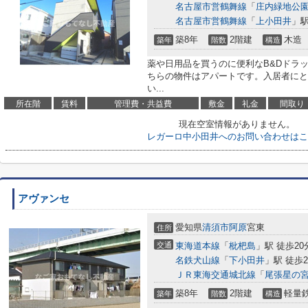
名古屋市営鶴舞線
「
庄内緑地公
名古屋市営鶴舞線
「
上小田井
」駅
築8年
2階建
木造
築年
階数
構造
薬や日用品を買うのに便利なB&Dドラッ
ちらの物件はアパートです。入居者にと
い...
所在階
賃料
管理費・共益費
敷金
礼金
間取り
現在空室情報がありません。
レガーロ中小田井へのお問い合わせはこ
アヴァンセ
愛知県
清須市
阿原
宮東
住所
交通
東海道本線
「
枇杷島
」駅 徒歩20
名鉄犬山線
「
下小田井
」駅 徒歩2
ＪＲ東海交通城北線
「
尾張星の
築8年
2階建
軽量
築年
階数
構造