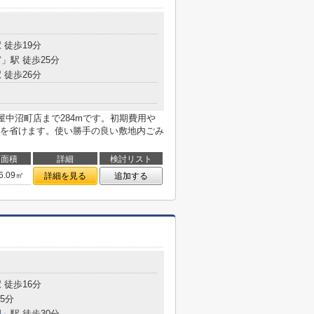
 徒歩19分
宮
」駅 徒歩25分
 徒歩26分
屋中沼町店まで284mです。初期費用や
を省けます。使い勝手の良い敷地内ごみ
面積
詳細
検討リスト
6.09㎡
詳細を見る
追加する
 徒歩16分
5分
園
」駅 徒歩30分