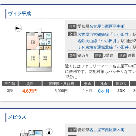
ヴィラ平成
愛知県
名古屋市西区
平中町
住所
交通
名古屋市営鶴舞線
「
上小田井
」駅
名鉄犬山線
「
中小田井
」駅 徒歩2
ＪＲ東海交通城北線
「
小田井
」駅
築37年
3階建
鉄骨
築年
階数
構造
近くにはファミリーマート名古屋平中町
に便利です。防犯対策もバッチリなマン
13分に...
所在階
賃料
管理費・共益費
敷金
礼金
間取り
4.6
万円
0ヶ月
3階
3,000円
1ヶ月
2DK
3
メビウス
愛知県
名古屋市西区
新木町
住所