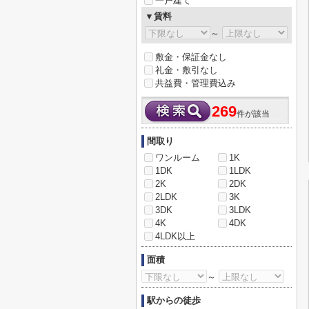
一戸建て
▼賃料
～
敷金・保証金なし
礼金・敷引なし
共益費・管理費込み
269
件が該当
間取り
ワンルーム
1K
1DK
1LDK
2K
2DK
2LDK
3K
3DK
3LDK
4K
4DK
4LDK以上
面積
～
駅からの徒歩