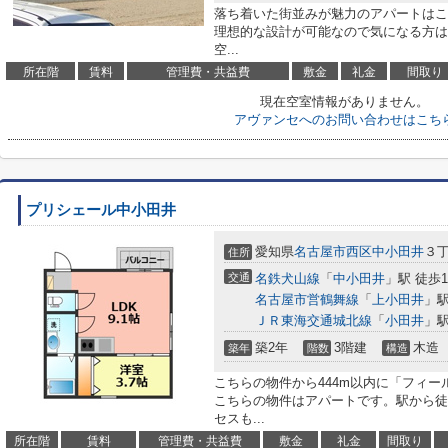
落ち着いた街並みが魅力のアパートはこ
理想的な設計が可能なので気になる方は
空...
所在階
賃料
管理費・共益費
敷金
礼金
間取り
現在空室情報がありません。
アヴァンセへのお問い合わせはこち
プリシェール中小田井
愛知県
名古屋市西区
中小田井
３
住所
交通
名鉄犬山線
「
中小田井
」駅 徒歩1
名古屋市営鶴舞線
「
上小田井
」駅
ＪＲ東海交通城北線
「
小田井
」駅
築2年
3階建
木造
築年
階数
構造
こちらの物件から444m以内に「フィ
こちらの物件はアパートです。駅から徒
セスも...
所在階
賃料
管理費・共益費
敷金
礼金
間取り