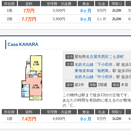
所在階
賃料
管理費・共益費
敷金
礼金
間取り
7
万円
0ヶ月
1階
3,500円
9万円
2LDK
5
7.7
万円
0ヶ月
2階
3,300円
1ヶ月
2LDK
6
Casa KAHARA
愛知県
名古屋市西区
こも原町
住所
交通
名鉄犬山線
「
下小田井
」駅 徒歩1
東海道本線
「
枇杷島
」駅 徒歩15
名鉄犬山線
「
中小田井
」駅 徒歩2
築1年
2階建
木造
築年
階数
構造
この物件は駅まで徒歩13分の立地です
あなたの時間を有効的に使えるのが敷地
の「C...
所在階
賃料
管理費・共益費
敷金
礼金
間取り
7.4
万円
0ヶ月
1階
4,600円
9万円
1LDK
4