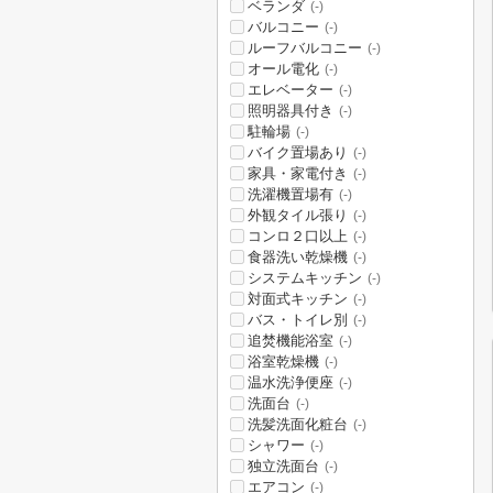
ベランダ
(-)
バルコニー
(-)
ルーフバルコニー
(-)
オール電化
(-)
エレベーター
(-)
照明器具付き
(-)
駐輪場
(-)
バイク置場あり
(-)
家具・家電付き
(-)
洗濯機置場有
(-)
外観タイル張り
(-)
コンロ２口以上
(-)
食器洗い乾燥機
(-)
システムキッチン
(-)
対面式キッチン
(-)
バス・トイレ別
(-)
追焚機能浴室
(-)
浴室乾燥機
(-)
温水洗浄便座
(-)
洗面台
(-)
洗髪洗面化粧台
(-)
シャワー
(-)
独立洗面台
(-)
エアコン
(-)