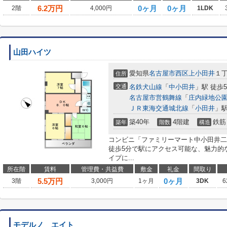
6.2
万円
0ヶ月
0ヶ月
2階
4,000円
1LDK
山田ハイツ
愛知県
名古屋市西区
上小田井
１
住所
交通
名鉄犬山線
「
中小田井
」駅 徒歩
名古屋市営鶴舞線
「
庄内緑地公
ＪＲ東海交通城北線
「
小田井
」駅
築40年
4階建
鉄筋
築年
階数
構造
コンビニ「ファミリーマート中小田井二
徒歩5分で駅にアクセス可能な、魅力的
イプに...
所在階
賃料
管理費・共益費
敷金
礼金
間取り
5.5
万円
0ヶ月
3階
3,000円
1ヶ月
3DK
6
モデルノ エイト