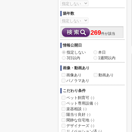
築年数
269
件が該当
情報公開日
指定しない
本日
3日以内
1週間以内
画像・動画あり
画像あり
動画あり
パノラマあり
こだわり条件
ペット飼育可
(-)
ペット専用設備
(-)
楽器相談
(-)
陽当り良好
(-)
閑静な住宅地
(-)
デザイナーズ
(-)
リノベーション済
(-)