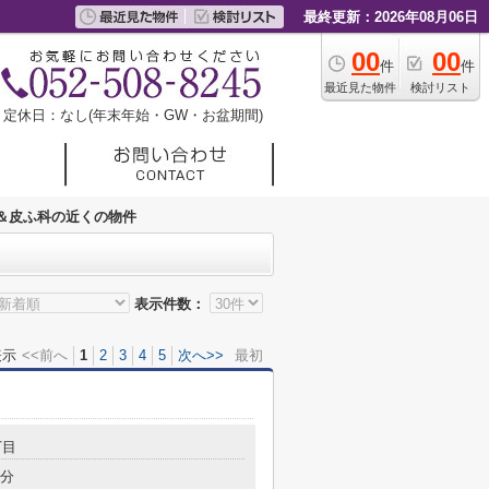
最終更新：2026年08月06日
00
00
件
件
最近見た物件
検討リスト
定休日：なし(年末年始・GW・お盆期間)
＆皮ふ科の近くの物件
表示件数：
表示
<<前へ
1
2
3
4
5
次へ>>
最初
丁目
5分