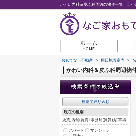
かわい内科＆皮ふ科周辺の物件一覧｜上小
おもてなし不動産
>
周辺施設案内
>
かわい内科＆皮ふ科周辺物
種別で絞り込む
現在の種別
賃貸,店舗(賃貸),事務所(賃貸),駐車場
アパート
マンション