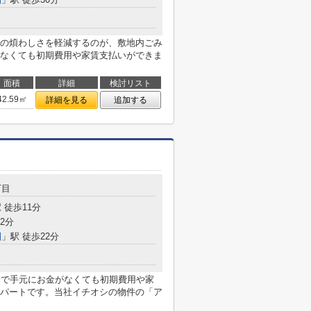
の煩わしさを軽減するのが、敷地内ごみ
なくても初期費用や家賃支払いができま
面積
詳細
検討リスト
42.59㎡
詳細を見る
追加する
丁目
 徒歩11分
2分
園
」駅 徒歩22分
済で手元にお金がなくても初期費用や家
パートです。当社イチオシの物件の「ア