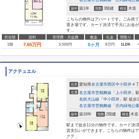
築1年
3階建
木造
築年
階数
構造
こちらの物件はアパートです。ごみ捨て
置き場です。カード決済で手元にお金が
す...
所在階
賃料
管理費・共益費
敷金
礼金
間取り
7.65
万円
0ヶ月
1階
3,500円
9万円
1LDK
アクテュエル
愛知県
名古屋市西区
中小田井
４
住所
交通
名古屋市営鶴舞線
「
上小田井
」駅
名鉄犬山線
「
中小田井
」駅 徒歩1
名古屋市営鶴舞線
「
庄内緑地公
築18年
2階建
木造
築年
階数
構造
駅まで徒歩11分の物件です。カード決
賃支払いができます。こちらの物件はア
クテ...