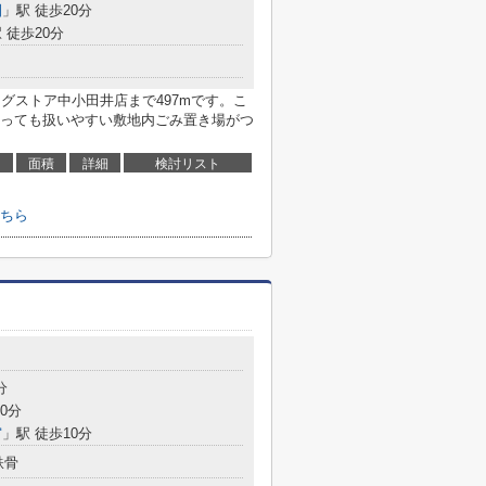
園
」駅 徒歩20分
 徒歩20分
グストア中小田井店まで497mです。こ
っても扱いやすい敷地内ごみ置き場がつ
面積
詳細
検討リスト
ちら
分
0分
宮
」駅 徒歩10分
鉄骨