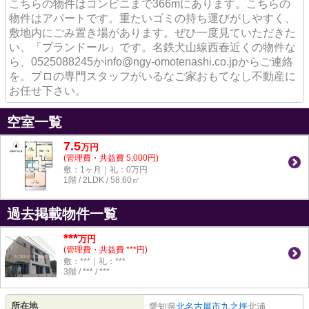
こちらの物件はコンビニまで366mにあります。こちらの
物件はアパートです。重たいゴミの持ち運びがしやすく、
敷地内にごみ置き場があります。ぜひ一度見ていただきた
い、「プランドール」です。名鉄犬山線西春近くの物件な
ら、0525088245かinfo@ngy-omotenashi.co.jpからご連絡
を。プロの専門スタッフがいるなご家おもてなし不動産に
お任せ下さい。
空室一覧
7.5
万
円
(管理費・共益費 5,000円)
敷：1ヶ月｜礼：0万円
1階 / 2LDK / 58.60㎡
過去掲載物件一覧
***
万円
(管理費・共益費 ***円)
敷：***｜礼：***
3階 / *** / ***
所在地
愛知県
北名古屋市
九之坪
北浦