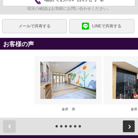
現況の確認はお気軽にお問い合わせください。
メールで共有する
LINEで共有する
お客様の声
金井 崇
金井
前