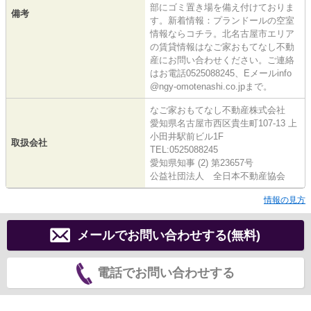
部にゴミ置き場を備え付けておりま
備考
す。新着情報：プランドールの空室
情報ならコチラ。北名古屋市エリア
の賃貸情報はなご家おもてなし不動
産にお問い合わせください。ご連絡
はお電話0525088245、Eメールinfo
@ngy-omotenashi.co.jpまで。
なご家おもてなし不動産株式会社
愛知県名古屋市西区貴生町107-13 上
小田井駅前ビル1F
取扱会社
TEL:0525088245
愛知県知事 (2) 第23657号
公益社団法人 全日本不動産協会
情報の見方
メールでお問い合わせする(無料)
電話でお問い合わせする