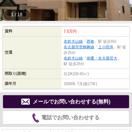
1 / 18
賃料
7.5万円
名鉄犬山線
「
西春
」駅 徒歩8分
名古屋市営鶴舞線
「
上小田井
」駅 徒
交通
歩25分
名鉄犬山線
「
徳重・名古屋芸大
」
駅 徒歩25分
間取り(面積)
2LDK(58.60㎡)
築年月
2009年 7月(築17年)
メールでお問い合わせする(無料)
電話でお問い合わせする