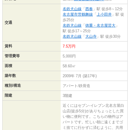
名鉄犬山線
「
西春
」駅 徒歩8～12分
名古屋市営鶴舞線
「
上小田井
」駅 徒
歩25分
交通
名鉄犬山線
「
徳重・名古屋芸大
」
駅 徒歩17～25分
名鉄犬山線
「
大山寺
」駅 徒歩30分
賃料
7.5万円
管理費等
5,000円
面積
58.60㎡
築年数
2009年 7月 (築17年)
種別/構造
アパート/鉄骨造
階建
3階建
近くにはセブン-イレブン北名古屋白
山店(徒歩5分)がありちょっとした買
い物に便利です。こちらの物件はア
パートです。忙しい朝に遠くまでゴ
ミ捨てに行かずに済むように、共用