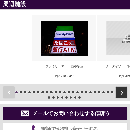
周辺施設
ファミリーマート西春駅店
ザ・ダイソーパ
約255m／4分
約954
前
メールでお問い合わせする(無料)
電話でお問い合わせする