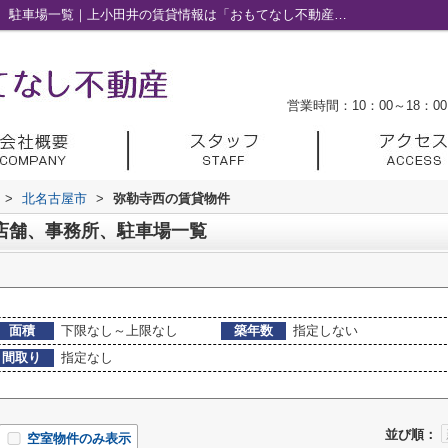
北名古屋市弥勒寺西の賃貸、店舗、事務所、駐車場一覧｜上小田井の賃貸情報は「おもてなし不動産」へ
営業時間：10：00～18：00
>
北名古屋市
>
弥勒寺西の賃貸物件
店舗、事務所、駐車場一覧
面積
下限なし～上限なし
築年数
指定しない
間取り
指定なし
並び順：
空室物件のみ表示