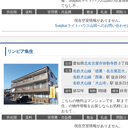
報：Surplusライトハウス山田の空
てなし不...
所在階
賃料
管理費・共益費
敷金
礼金
間取り
現在空室情報がありません。
Surplusライトハウス山田へのお問い合わ
リンピア魚住
愛知県
北名古屋市
弥勒寺西
３丁目
住所
交通
名鉄犬山線
「
徳重・名古屋芸大
」
名鉄犬山線
「
西春
」駅 徒歩19分
名鉄犬山線
「
大山寺
」駅 徒歩21
築32年
3階建
鉄骨
築年
階数
構造
こちらの物件はマンションです。駅まで
住」の物件情報をお探しならお気軽にお
おもて...
所在階
賃料
管理費・共益費
敷金
礼金
間取り
現在空室情報がありません。