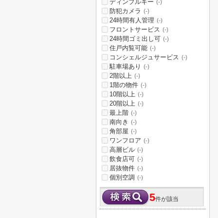
ディンプルキー
(-)
防犯カメラ
(-)
24時間有人管理
(-)
フロントサービス
(-)
24時間ゴミ出し可
(-)
住戸内覧可能
(-)
コンシェルジュサービス
(-)
駐車場あり
(-)
2階以上
(-)
1階の物件
(-)
10階以上
(-)
20階以上
(-)
最上階
(-)
南向き
(-)
角部屋
(-)
ワンフロア
(-)
高層ビル
(-)
飲食店可
(-)
居抜物件
(-)
個別空調
(-)
5
件が該当