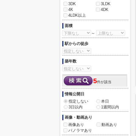
3DK
3LDK
4K
4DK
4LDK以上
面積
～
駅からの徒歩
築年数
5
件が該当
情報公開日
指定しない
本日
3日以内
1週間以内
画像・動画あり
画像あり
動画あり
パノラマあり