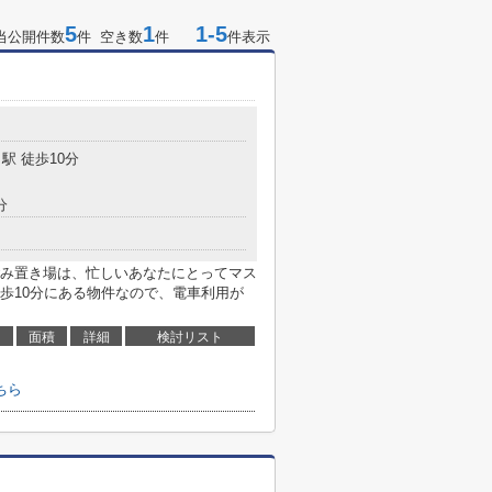
5
1
1-5
当公開件数
件 空き数
件
件表示
目
駅 徒歩10分
分
み置き場は、忙しいあなたにとってマス
歩10分にある物件なので、電車利用が
面積
詳細
検討リスト
ちら