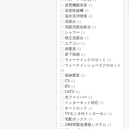
追焚機能浴室
(-)
浴室乾燥機
(-)
温水洗浄便座
(-)
洗面台
(-)
洗髪洗面化粧台
(-)
シャワー
(-)
独立洗面台
(-)
エアコン
(-)
床暖房
(-)
床下収納
(-)
ウォークインクロゼット
(-)
ウォークインシューズクロゼット
(-)
収納豊富
(-)
CS
(-)
BS
(-)
CATV
(-)
光ファイバー
(-)
インターネット対応
(-)
オートロック
(-)
TVモニタ付インターホン
(-)
宅配ボックス
(-)
24時間緊急通報システム
(-)