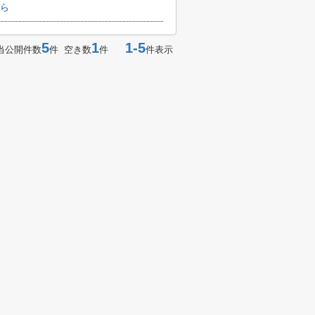
ら
5
1
1-5
当公開件数
件 空き数
件
件表示