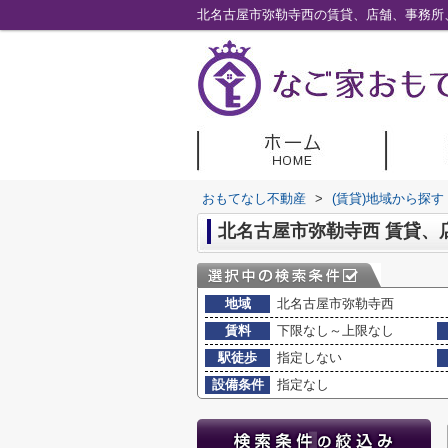
おもてなし不動産
>
(賃貸)地域から探す
北名古屋市弥勒寺西 賃貸、
地域
北名古屋市弥勒寺西
賃料
下限なし～上限なし
駅徒歩
指定しない
設備条件
指定なし