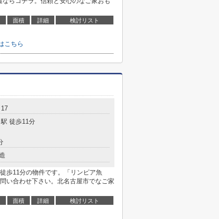
室情報ならコチラ。信頼と安心のなご家おも
面積
詳細
検討リスト
せはこちら
17
駅 徒歩11分
分
造
徒歩11分の物件です。「リンピア魚
問い合わせ下さい。北名古屋市でなご家
面積
詳細
検討リスト