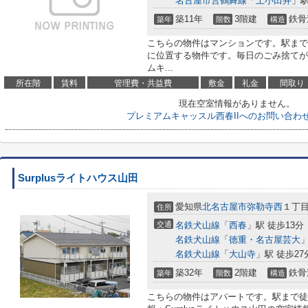
名古屋市営鶴舞線
「
上小田井
」駅
築11年
3階建
鉄骨
築年
階数
構造
こちらの物件はマンションです。駅まで
に位置する物件です。毎日のごみ捨てが
ムキ...
所在階
賃料
管理費・共益費
敷金
礼金
間取り
現在空室情報がありません。
プレミアムキャッスル西春IIへのお問い合わ
Surplusライトハウス山田
愛知県
北名古屋市
弥勒寺西
１丁
住所
交通
名鉄犬山線
「
西春
」駅 徒歩13分
名鉄犬山線
「
徳重・名古屋芸大
」
名鉄犬山線
「
大山寺
」駅 徒歩27
築32年
2階建
鉄骨
築年
階数
構造
こちらの物件はアパートです。駅まで徒