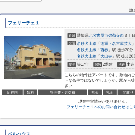
該
フェリーチェ１
愛知県
北名古屋市
弥勒寺西
３丁
住所
交通
名鉄犬山線
「
徳重・名古屋芸大
」
名鉄犬山線
「
西春
」駅 徒歩20分
名鉄犬山線
「
大山寺
」駅 徒歩20
築17年
2階建
木造
築年
階数
構造
こちらの物件はアパートです。敷地内ご
トな条件ではないでしょうか。駅から徒
多い...
所在階
賃料
管理費・共益費
敷金
礼金
間取り
現在空室情報がありません。
フェリーチェ１へのお問い合わせはこ
ベルハウス