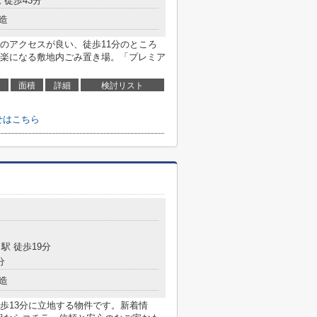
 徒歩43分
造
のアクセスが良い、徒歩11分のところ
楽になる敷地内ごみ置き場。「プレミア
面積
詳細
検討リスト
せはこちら
目
駅 徒歩19分
分
造
歩13分に立地する物件です。新着情