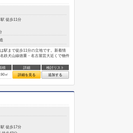
目
駅 徒歩11分
分
造
は駅まで徒歩11分の立地です。新着情
名鉄犬山線徳重・名古屋芸大近くで物件
面積
詳細
検討リスト
.90㎡
詳細を見る
追加する
目
駅 徒歩17分