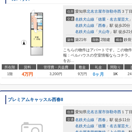
愛知県
北名古屋市
弥勒寺西
３丁
住所
交通
名鉄犬山線
「
徳重・名古屋芸大
」
名鉄犬山線
「
西春
」駅 徒歩20分
名鉄犬山線
「
大山寺
」駅 徒歩21
築21年
2階建
鉄骨
築年
階数
構造
こちらの物件はアパートです。この物件
報：ベルハウスの空室情報ならコチラ。
をお...
所在階
賃料
管理費・共益費
敷金
礼金
間取り
4
万円
0ヶ月
1階
3,200円
9万円
1K
24
プレミアムキャッスル西春II
愛知県
北名古屋市
弥勒寺西
１丁
住所
交通
名鉄犬山線
「
西春
」駅 徒歩11分
名鉄犬山線
「
徳重・名古屋芸大
」