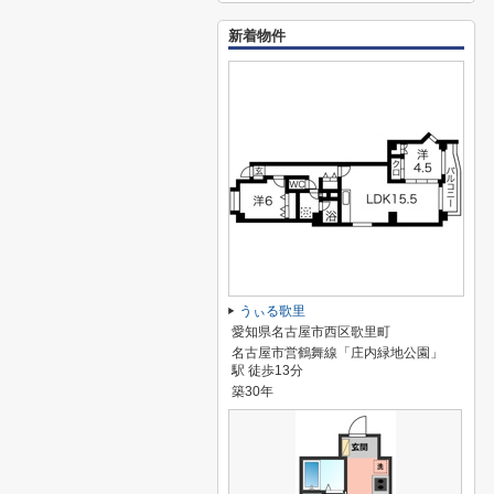
新着物件
うぃる歌里
愛知県名古屋市西区歌里町
名古屋市営鶴舞線「庄内緑地公園」
駅 徒歩13分
築30年