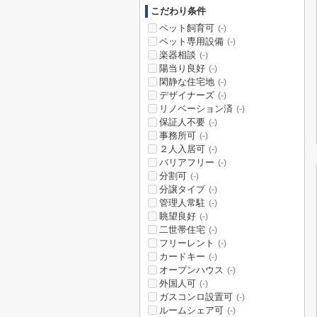
こだわり条件
ペット飼育可
(-)
ペット専用設備
(-)
楽器相談
(-)
陽当り良好
(-)
閑静な住宅地
(-)
デザイナーズ
(-)
リノベーション済
(-)
保証人不要
(-)
事務所可
(-)
２人入居可
(-)
バリアフリー
(-)
分割可
(-)
分譲タイプ
(-)
管理人常駐
(-)
眺望良好
(-)
二世帯住宅
(-)
フリーレント
(-)
カードキー
(-)
オープンハウス
(-)
外国人可
(-)
ガスコンロ設置可
(-)
ルームシェア可
(-)