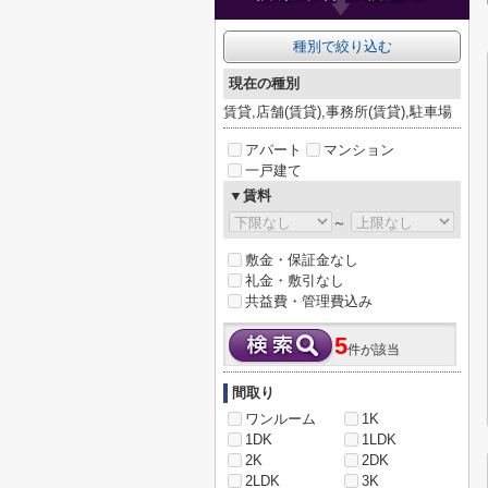
種別で絞り込む
現在の種別
賃貸,店舗(賃貸),事務所(賃貸),駐車場
アパート
マンション
一戸建て
▼賃料
～
敷金・保証金なし
礼金・敷引なし
共益費・管理費込み
5
件が該当
間取り
ワンルーム
1K
1DK
1LDK
2K
2DK
2LDK
3K