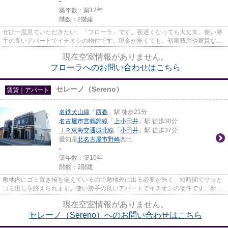
-
築年数：築12年
階数：2階建
ぜひ一度見ていただきたい、「フローラ」です。夜遅くなっても大丈夫。使い勝
手の良いアパートでイチオシの物件です。現金が無くても、初期費用や家賃など
のお支払いができるカード決...
現在空室情報がありません。
フローラへのお問い合わせはこちら
セレーノ（Sereno）
賃貸｜アパート
名鉄犬山線
「
西春
」駅 徒歩21分
名古屋市営鶴舞線
「
上小田井
」駅 徒歩30分
ＪＲ東海交通城北線
「
小田井
」駅 徒歩37分
愛知県
北名古屋市
野崎
西出
-
築年数：築10年
階数：2階建
敷地内にゴミ置き場を備えているので敷地外に出る必要が無く、短時間でサッと
ゴミ出しを終えられます。使い勝手の良いアパートでイチオシの物件です。新着
情報：セレーノ(Sereno)の空...
現在空室情報がありません。
セレーノ（Sereno）へのお問い合わせはこちら