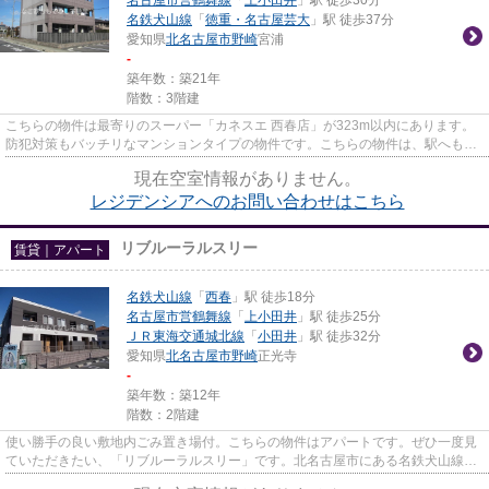
名鉄犬山線
「
徳重・名古屋芸大
」駅 徒歩37分
愛知県
北名古屋市
野崎
宮浦
-
築年数：築21年
階数：3階建
こちらの物件は最寄りのスーパー「カネスエ 西春店」が323m以内にあります。
防犯対策もバッチリなマンションタイプの物件です。こちらの物件は、駅へも徒
歩15分と歩いてアクセスできま...
現在空室情報がありません。
レジデンシアへのお問い合わせはこちら
リブルーラルスリー
賃貸｜アパート
名鉄犬山線
「
西春
」駅 徒歩18分
名古屋市営鶴舞線
「
上小田井
」駅 徒歩25分
ＪＲ東海交通城北線
「
小田井
」駅 徒歩32分
愛知県
北名古屋市
野崎
正光寺
-
築年数：築12年
階数：2階建
使い勝手の良い敷地内ごみ置き場付。こちらの物件はアパートです。ぜひ一度見
ていただきたい、「リブルーラルスリー」です。北名古屋市にある名鉄犬山線西
春周辺に詳しいなご家おもて...