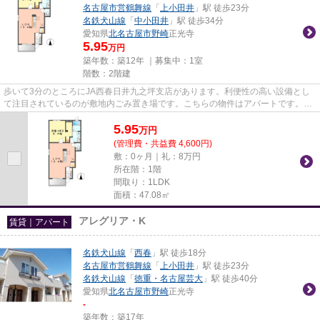
名古屋市営鶴舞線
「
上小田井
」駅 徒歩23分
名鉄犬山線
「
中小田井
」駅 徒歩34分
愛知県
北名古屋市
野崎
正光寺
5.95
万円
築年数：築12年 ｜募集中：
1室
階数：2階建
歩いて3分のところにJA西春日井九之坪支店があります。利便性の高い設備とし
て注目されているのが敷地内ごみ置き場です。こちらの物件はアパートです。当
社イチオシの物件の「イリゼ・...
5.95
万
円
(管理費・共益費 4,600円)
敷：0ヶ月｜礼：8万円
所在階：1階
間取り：1LDK
面積：47.08㎡
アレグリア・K
賃貸｜アパート
名鉄犬山線
「
西春
」駅 徒歩18分
名古屋市営鶴舞線
「
上小田井
」駅 徒歩23分
名鉄犬山線
「
徳重・名古屋芸大
」駅 徒歩40分
愛知県
北名古屋市
野崎
正光寺
-
築年数：築17年