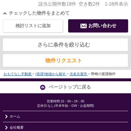
該当公開件数
18
件 空き数
2
件
1-18
件表示
チェックした物件をまとめて
検討リストに追加
お問い合わせ
さらに条件を絞り込む
物件リクエスト
おもてなし不動産
>
(賃貸)地域から探す
>
北名古屋市
>
野崎の賃貸物件
ページトップに戻る
営業時間:10：00～18：00
定休日:なし(年末年始・GW・お盆期間)
ホーム
会社概要