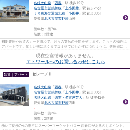
名鉄犬山線
「
西春
」駅 徒歩19分
名古屋市営鶴舞線
「
上小田井
」駅 徒歩25分
ＪＲ東海交通城北線
「
小田井
」駅 徒歩33分
愛知県
北名古屋市
野崎
山神
-
築年数：築7年
階数：2階建
初期費用や家賃のカード決済で、月々の支払の手間を省けます。こちらの物件は
アパートです。忙しい朝に遠くまでゴミ捨てに行かずに済むように、共用部にゴ
ミ置き場があります。こだわ...
現在空室情報がありません。
エトワールへのお問い合わせはこちら
セレーノⅡ
賃貸｜アパート
名鉄犬山線
「
西春
」駅 徒歩20分
名古屋市営鶴舞線
「
上小田井
」駅 徒歩30分
名鉄犬山線
「
徳重・名古屋芸大
」駅 徒歩42分
愛知県
北名古屋市
野崎
西出
-
築年数：築2年
階数：2階建
歩いて徒歩7分の場所にスーパーマーケットバロー 西春店があるのもポイント。