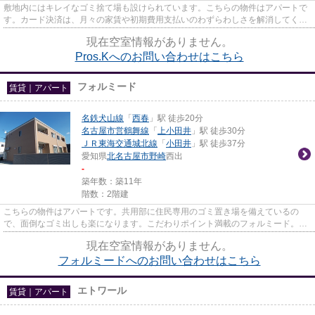
敷地内にはキレイなゴミ捨て場も設けられています。こちらの物件はアパートで
す。カード決済は、月々の家賃や初期費用支払いのわずらわしさを解消してくれ
ます。「Pros.K」のここがイ...
現在空室情報がありません。
Pros.Kへのお問い合わせはこちら
フォルミード
賃貸｜アパート
名鉄犬山線
「
西春
」駅 徒歩20分
名古屋市営鶴舞線
「
上小田井
」駅 徒歩30分
ＪＲ東海交通城北線
「
小田井
」駅 徒歩37分
愛知県
北名古屋市
野崎
西出
-
築年数：築11年
階数：2階建
こちらの物件はアパートです。共用部に住民専用のゴミ置き場を備えているの
で、面倒なゴミ出しも楽になります。こだわりポイント満載のフォルミード。な
ご家おもてなし不動産が満足の...
現在空室情報がありません。
フォルミードへのお問い合わせはこちら
エトワール
賃貸｜アパート