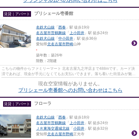
グランシャルムへのお問い合わせはこちら
プリシェール壱番館
賃貸｜アパート
名鉄犬山線
「
西春
」駅 徒歩19分
名古屋市営鶴舞線
「
上小田井
」駅 徒歩24分
名鉄犬山線
「
中小田井
」駅 徒歩36分
愛知県
北名古屋市
野崎
山神
-
築年数：築26年
階数：2階建
こちらの物件からファミリーマート 北名古屋九之坪店まで488mです。カード決
済であれば、現金が手元になくてもお支払いできます。落ち着いた街並みが魅力
のアパートはこちらです。気に...
現在空室情報がありません。
プリシェール壱番館へのお問い合わせはこちら
フローラ
賃貸｜アパート
名鉄犬山線
「
西春
」駅 徒歩18分
名古屋市営鶴舞線
「
上小田井
」駅 徒歩24分
ＪＲ東海交通城北線
「
小田井
」駅 徒歩32分
愛知県
北名古屋市
野崎
正光寺