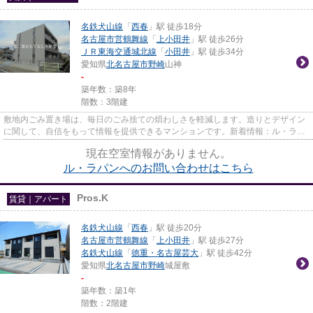
名鉄犬山線
「
西春
」駅 徒歩18分
名古屋市営鶴舞線
「
上小田井
」駅 徒歩26分
ＪＲ東海交通城北線
「
小田井
」駅 徒歩34分
愛知県
北名古屋市
野崎
山神
-
築年数：築8年
階数：3階建
敷地内ごみ置き場は、毎日のごみ捨ての煩わしさを軽減します。造りとデザイン
に関して、自信をもって情報を提供できるマンションです。新着情報：ル・ラパ
ンの空室情報ならコチラ。賃...
現在空室情報がありません。
ル・ラパンへのお問い合わせはこちら
Pros.K
賃貸｜アパート
名鉄犬山線
「
西春
」駅 徒歩20分
名古屋市営鶴舞線
「
上小田井
」駅 徒歩27分
名鉄犬山線
「
徳重・名古屋芸大
」駅 徒歩42分
愛知県
北名古屋市
野崎
城屋敷
-
築年数：築1年
階数：2階建