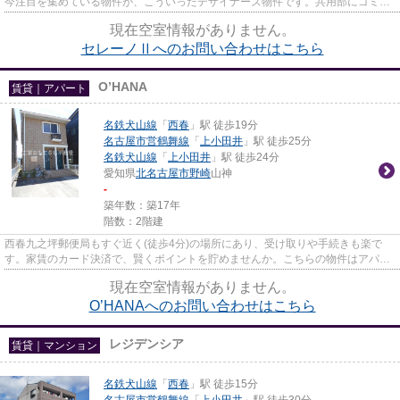
今注目を集めている物件が、こういったデザイナーズ物件です。共用部にゴミ置
き場があるので、外部の人に...
現在空室情報がありません。
セレーノⅡへのお問い合わせはこちら
O’HANA
賃貸｜アパート
名鉄犬山線
「
西春
」駅 徒歩19分
名古屋市営鶴舞線
「
上小田井
」駅 徒歩25分
名鉄犬山線
「
上小田井
」駅 徒歩24分
愛知県
北名古屋市
野崎
山神
-
築年数：築17年
階数：2階建
西春九之坪郵便局もすぐ近く(徒歩4分)の場所にあり、受け取りや手続きも楽で
す。家賃のカード決済で、賢くポイントを貯めませんか。こちらの物件はアパー
トです。こだわりポイント満載...
現在空室情報がありません。
O’HANAへのお問い合わせはこちら
レジデンシア
賃貸｜マンション
名鉄犬山線
「
西春
」駅 徒歩15分
名古屋市営鶴舞線
「
上小田井
」駅 徒歩30分