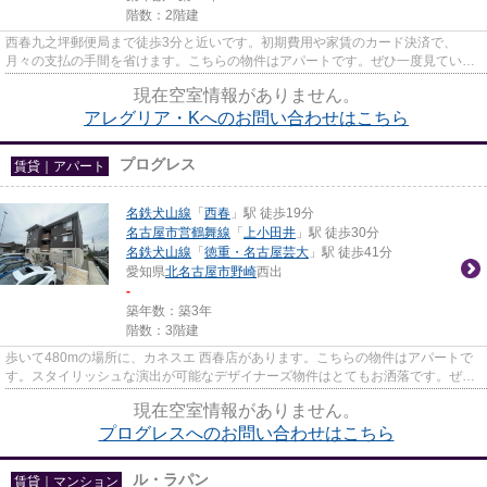
階数：2階建
西春九之坪郵便局まで徒歩3分と近いです。初期費用や家賃のカード決済で、
月々の支払の手間を省けます。こちらの物件はアパートです。ぜひ一度見ていた
だきたい、「アレグリア・K」で...
現在空室情報がありません。
アレグリア・Kへのお問い合わせはこちら
プログレス
賃貸｜アパート
名鉄犬山線
「
西春
」駅 徒歩19分
名古屋市営鶴舞線
「
上小田井
」駅 徒歩30分
名鉄犬山線
「
徳重・名古屋芸大
」駅 徒歩41分
愛知県
北名古屋市
野崎
西出
-
築年数：築3年
階数：3階建
歩いて480mの場所に、カネスエ 西春店があります。こちらの物件はアパートで
す。スタイリッシュな演出が可能なデザイナーズ物件はとてもお洒落です。ぜひ
一度見ていただきたい、「プロ...
現在空室情報がありません。
プログレスへのお問い合わせはこちら
ル・ラパン
賃貸｜マンション