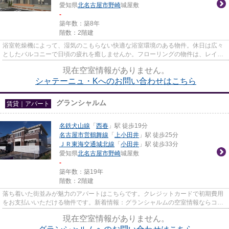
愛知県
北名古屋市
野崎
城屋敷
-
築年数：築8年
階数：2階建
浴室乾燥機によって、湿気のこもらない快適な浴室環境のある物件。休日は広々
としたバルコニーで日頃の疲れを癒しませんか。フローリングの物件は、レイア
ウトもし易く快適です。中の...
現在空室情報がありません。
シャテーニュ・Kへのお問い合わせはこちら
グランシャルム
賃貸｜アパート
名鉄犬山線
「
西春
」駅 徒歩19分
名古屋市営鶴舞線
「
上小田井
」駅 徒歩25分
ＪＲ東海交通城北線
「
小田井
」駅 徒歩33分
愛知県
北名古屋市
野崎
城屋敷
-
築年数：築19年
階数：2階建
落ち着いた街並みが魅力のアパートはこちらです。クレジットカードで初期費用
をお支払いいただける物件です。新着情報：グランシャルムの空室情報ならコチ
ラ。明るいスタッフ、明るい...
現在空室情報がありません。