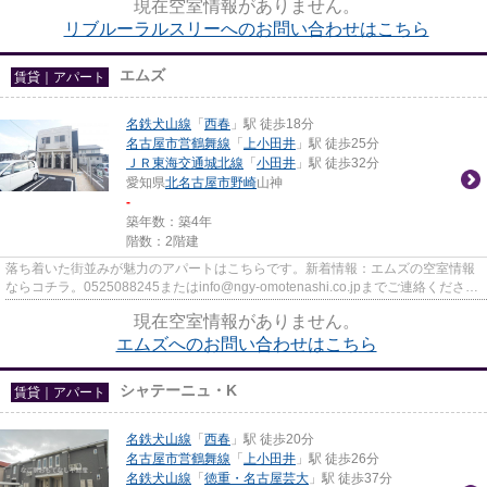
現在空室情報がありません。
リブルーラルスリーへのお問い合わせはこちら
エムズ
賃貸｜アパート
名鉄犬山線
「
西春
」駅 徒歩18分
名古屋市営鶴舞線
「
上小田井
」駅 徒歩25分
ＪＲ東海交通城北線
「
小田井
」駅 徒歩32分
愛知県
北名古屋市
野崎
山神
-
築年数：築4年
階数：2階建
落ち着いた街並みが魅力のアパートはこちらです。新着情報：エムズの空室情報
ならコチラ。0525088245またはinfo@ngy-omotenashi.co.jpまでご連絡くださ
い。北名古屋市のおすすめ物件を...
現在空室情報がありません。
エムズへのお問い合わせはこちら
シャテーニュ・K
賃貸｜アパート
名鉄犬山線
「
西春
」駅 徒歩20分
名古屋市営鶴舞線
「
上小田井
」駅 徒歩26分
名鉄犬山線
「
徳重・名古屋芸大
」駅 徒歩37分