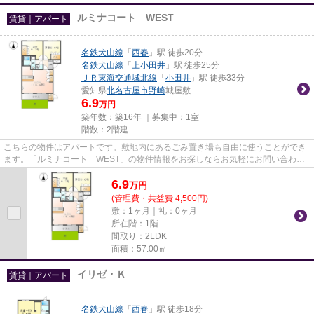
ルミナコート WEST
賃貸｜アパート
名鉄犬山線
「
西春
」駅 徒歩20分
名鉄犬山線
「
上小田井
」駅 徒歩25分
ＪＲ東海交通城北線
「
小田井
」駅 徒歩33分
愛知県
北名古屋市
野崎
城屋敷
6.9
万円
築年数：築16年 ｜募集中：
1室
階数：2階建
こちらの物件はアパートです。敷地内にあるごみ置き場も自由に使うことができ
ます。「ルミナコート WEST」の物件情報をお探しならお気軽にお問い合わせ
下さい。名鉄犬山線西春周辺の...
6.9
万
円
(管理費・共益費 4,500円)
敷：1ヶ月｜礼：0ヶ月
所在階：1階
間取り：2LDK
面積：57.00㎡
イリゼ・Ｋ
賃貸｜アパート
名鉄犬山線
「
西春
」駅 徒歩18分