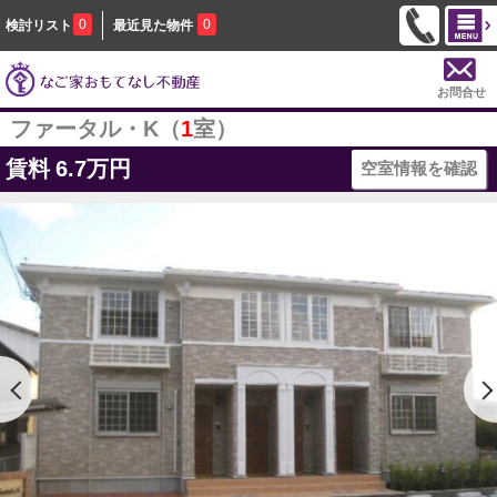
0
0
検討リスト
最近見た物件
お問合せ
ファータル・K（
1
室）
賃料
6.7万円
空室情報を確認