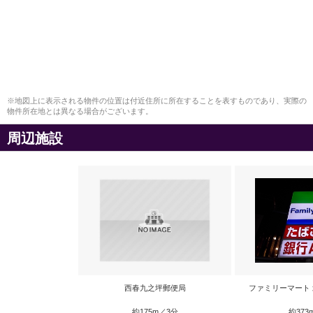
※地図上に表示される物件の位置は付近住所に所在することを表すものであり、実際の
物件所在地とは異なる場合がございます。
周辺施設
西春九之坪郵便局
ファミリーマート
約175m／3分
約373