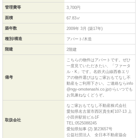
管理費等
3,700円
面積
67.83㎡
築年数
2009年 3月 (築17年)
種別/構造
アパート/木造
階建
2階建
こちらの物件はアパートです。ぜひ
一度見ていただきたい、「ファータ
ル・K」です。名鉄犬山線西春エリ
備考
アの物件選びはなご家おもてなし不
動産をご利用下さい。ご連絡ならinfo
@ngy-omotenashi.co.jpからいつでも
お気兼ねなくどうぞ。
なご家おもてなし不動産株式会社
愛知県名古屋市西区貴生町107-13 上
小田井駅前ビル1F
取扱会社
TEL:0525088245
愛知県知事 (2) 第23657号
公益社団法人 全日本不動産協会