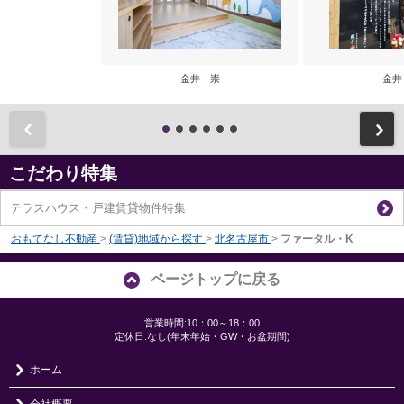
金井 崇
金井
前
こだわり特集
テラスハウス・戸建賃貸物件特集
おもてなし不動産
>
(賃貸)地域から探す
>
北名古屋市
>
ファータル・K
ページトップに戻る
営業時間:10：00～18：00
定休日:なし(年末年始・GW・お盆期間)
ホーム