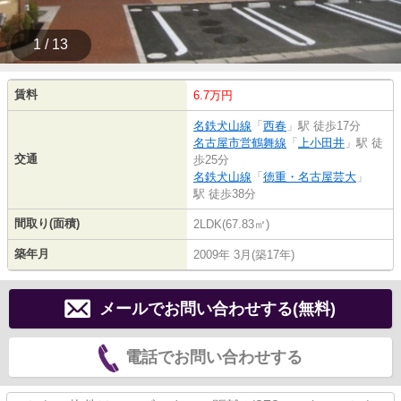
1 / 13
賃料
6.7万円
名鉄犬山線
「
西春
」駅 徒歩17分
名古屋市営鶴舞線
「
上小田井
」駅 徒
交通
歩25分
名鉄犬山線
「
徳重・名古屋芸大
」
駅 徒歩38分
間取り(面積)
2LDK(67.83㎡)
築年月
2009年 3月(築17年)
メールでお問い合わせする(無料)
電話でお問い合わせする