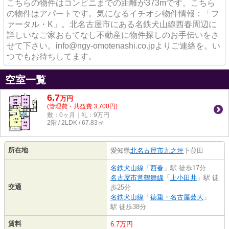
こちらの物件はコンビニまでの距離が373mです。こちら
の物件はアパートです。気になるイチオシ物件情報：「フ
ァータル・K」。北名古屋市にある名鉄犬山線西春周辺に
詳しいなご家おもてなし不動産に物件探しのお手伝いをさ
せて下さい。info@ngy-omotenashi.co.jpよりご連絡を。い
つでもお待ちしてます。
空室一覧
6.7
万
円
(管理費・共益費 3,700円)
敷：0ヶ月｜礼：9万円
2階 / 2LDK / 67.83㎡
所在地
愛知県
北名古屋市
九之坪
下葭田
名鉄犬山線
「
西春
」駅 徒歩17分
名古屋市営鶴舞線
「
上小田井
」駅 徒
交通
歩25分
名鉄犬山線
「
徳重・名古屋芸大
」
駅 徒歩38分
賃料
6.7万円