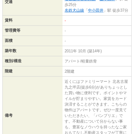
交通
歩25分
名鉄犬山線
「
中小田井
」駅 徒歩37分
賃料
-
管理費等
-
面積
-
築年数
2011年 10月 (築14年)
種別/構造
アパート/軽量鉄骨
階建
2階建
近くにはファミリーマート 北名古屋
九之坪店(徒歩6分)がありちょっとし
た買い物に便利です。ポイントやマ
イルが貯まりやすい。家賃をカード
決済することができます。こちらの
物件はアパートです。ぜひ一度見て
備考
いただきたい、「パンブリエ」で
す。不動産について分からない事
も、豊富なノウハウを持ったなご家
おもてなし不動産スタッフが丁寧に