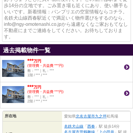
歩14分の立地です。ごみ置き場も近くにあり、使い勝手も
いいです。新着情報：パンブリエの空室情報ならコチラ。
名鉄犬山線西春駅近くで満足いく物件選びをするのなら、
info@ngy-omotenashi.co.jpから遠慮なくなご家おもてなし
不動産にまでご連絡をしてください。お待ちしておりま
す。
過去掲載物件一覧
***
万円
(管理費・共益費 ***円)
敷：***｜礼：***
1階 / *** / ***
***
万円
(管理費・共益費 ***円)
敷：***｜礼：***
2階 / *** / ***
所在地
愛知県
北名古屋市
九之坪
松馬場
名鉄犬山線
「
西春
」駅 徒歩14分
名古屋市営鶴舞線
「
上小田井
」駅 徒