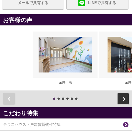
メールで共有する
LINEで共有する
お客様の声
金井 崇
金井
前
こだわり特集
テラスハウス・戸建賃貸物件特集