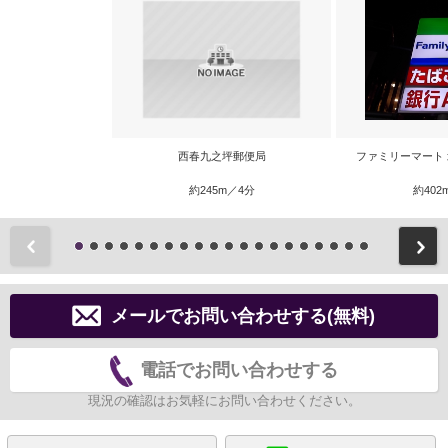
西春九之坪郵便局
ファミリーマート
約245m／4分
約402
前
メールでお問い合わせする(無料)
電話でお問い合わせする
現況の確認はお気軽にお問い合わせください。