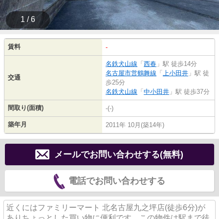
1 / 6
賃料
-
名鉄犬山線
「
西春
」駅 徒歩14分
名古屋市営鶴舞線
「
上小田井
」駅 徒
交通
歩25分
名鉄犬山線
「
中小田井
」駅 徒歩37分
間取り(面積)
-(-)
築年月
2011年 10月(築14年)
メールでお問い合わせする(無料)
電話でお問い合わせする
近くにはファミリーマート 北名古屋九之坪店(徒歩6分)が
ありちょっとした買い物に便利です。この物件は駅まで徒