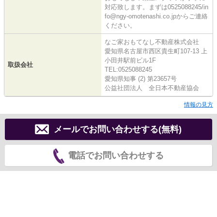
対応致します。まずは0525088245/in
fo@ngy-omotenashi.co.jpからご連絡
ください。
なご家おもてなし不動産株式会社
愛知県名古屋市西区貴生町107-13 上
小田井駅前ビル1F
取扱会社
TEL:0525088245
愛知県知事 (2) 第23657号
公益社団法人 全日本不動産協会
情報の見方
メールでお問い合わせする(無料)
電話でお問い合わせする