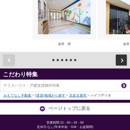
金井 崇
金井
前
こだわり特集
テラスハウス・戸建賃貸物件特集
おもてなし不動産
>
(賃貸)地域から探す
>
北名古屋市
>
ハイツディオ
ページトップに戻る
営業時間:10：00～18：00
定休日:なし(年末年始・GW・お盆期間)