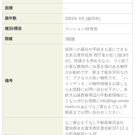
面積
-
築年数
2001年 4月 (築25年)
種別/構造
マンション/鉄骨造
階建
3階建
役所への届出や手続きも楽にできる
北名古屋市役所 西庁舎が近く(徒歩5
分)。快適さを求めるなら、ゴミ捨て
が楽な敷地内ごみ置き場のある物件
がお勧めです。駅まで徒歩10分なの
で、アクセスの良い物件です。「ハ
備考
イツディオ」の物件情報をお探しな
らお気軽にお問い合わせ下さい。名
鉄犬山線西春周辺の不動産情報のこ
とならぜひお気軽にinfo@ngy-omote
nashi.co.jpよりなご家おもてなし不
動産までお問い合わせください。
なご家おもてなし不動産株式会社
愛知県名古屋市西区貴生町107-13 上
小田井駅前ビル1F