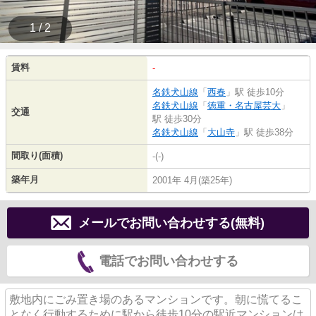
1 / 2
賃料
-
名鉄犬山線
「
西春
」駅 徒歩10分
名鉄犬山線
「
徳重・名古屋芸大
」
交通
駅 徒歩30分
名鉄犬山線
「
大山寺
」駅 徒歩38分
間取り(面積)
-(-)
築年月
2001年 4月(築25年)
メールでお問い合わせする(無料)
電話でお問い合わせする
敷地内にごみ置き場のあるマンションです。朝に慌てるこ
となく行動するために駅から徒歩10分の駅近マンションは