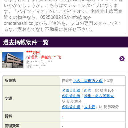
いかがでしょうか。こちらはマンションタイプになりま
す。「ハイツディオ」のここがイチオシ。名鉄犬山線西春
近くの物件なら、0525088245かinfo@ngy-
omotenashi.co.jpからご連絡を。プロの専門スタッフがい
るなご家おもてなし不動産にお任せ下さい。
過去掲載物件一覧
***
万円
(管理費・共益費 ***円)
敷：***｜礼：***
3階 / *** / ***
所在地
愛知県
北名古屋市
西之保
中屋敷
名鉄犬山線
「
西春
」駅 徒歩10分
名鉄犬山線
「
徳重・名古屋芸大
」
交通
駅 徒歩30分
名鉄犬山線
「
大山寺
」駅 徒歩38分
賃料
-
管理費等
-