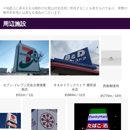
※地図上に表示される物件の位置は付近住所に所在することを表すものであり、実際の
物件所在地とは異なる場合がございます。
周辺施設
セブン-イレブン北名古屋徳重
Ｂ＆Ｄドラッグストア 鹿田清
西春郵便局
南店
水店
約51m／1分
約869m／11分
約775m／10分