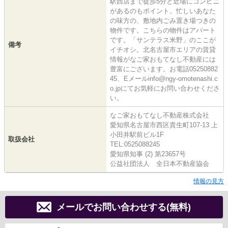
駅西店まで徒歩5分と近場にコンビニ
があるのもポイント。忙しいあなた
の味方の、敷地内ごみ置き場つきの
物件です。こちらの物件はアパート
です。「サンテラス米野」のここが
備考
イチオシ。北名古屋市エリアの賃貸
情報がなご家おもてなし不動産には
豊富にございます。お電話05250882
45、Eメールinfo@ngy-omotenashi.c
o.jpにてお気軽にお問い合わせくださ
い。
なご家おもてなし不動産株式会社
愛知県名古屋市西区貴生町107-13 上
小田井駅前ビル1F
取扱会社
TEL:0525088245
愛知県知事 (2) 第23657号
公益社団法人 全日本不動産協会
情報の見方
メールでお問い合わせする(無料)