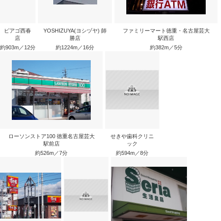
ピアゴ西春
YOSHIZUYA(ヨシヅヤ) 師
ファミリーマート徳重・名古屋芸大
店
勝店
駅西店
約903m／12分
約1224m／16分
約382m／5分
ローソンストア100 徳重名古屋芸大
せきや歯科クリニ
駅前店
ック
約526m／7分
約594m／8分