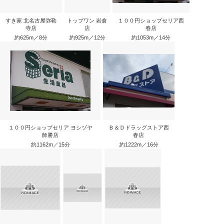
すき家 北名古屋弥勒
トップワン 岩倉
１００円ショップセリア西
寺店
店
春店
約625m／8分
約925m／12分
約1053m／14分
１００円ショップセリア ヨシヅヤ
Ｂ＆Ｄドラッグストア西
師勝店
春店
約1162m／15分
約1222m／16分