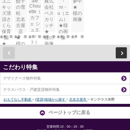
金井 崇
金井 崇
金井 崇
金井 崇
金井 崇
金井 崇
前
こだわり特集
デザイナーズ物件特集
テラスハウス・戸建賃貸物件特集
おもてなし不動産
>
(賃貸)地域から探す
>
北名古屋市
>
サンテラス米野
ページトップに戻る
営業時間:10：00～18：00