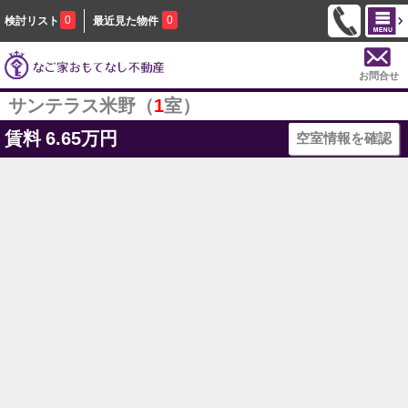
0
0
検討リスト
最近見た物件
お問合せ
サンテラス米野（
1
室）
賃料
6.65万円
空室情報を確認