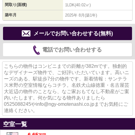
間取り(面積)
1LDK(40.02㎡)
築年月
2025年 8月(築1年)
メールでお問い合わせする(無料)
電話でお問い合わせする
こちらの物件はコンビニまでの距離が382mです。独創的
なデザイナーズ物件で、ご好評いただいています。高いニ
ーズのある、駅徒歩7分の物件です。新着情報：サンテラ
ス米野の空室情報ならコチラ。名鉄犬山線徳重・名古屋芸
大近辺の物件のことなら、なご家おもてなし不動産がご案
内いたします。何か気になる物件ありましたら
0525088245やinfo@ngy-omotenashi.co.jpまでお気軽にご
連絡ください。
空室一覧
6.65