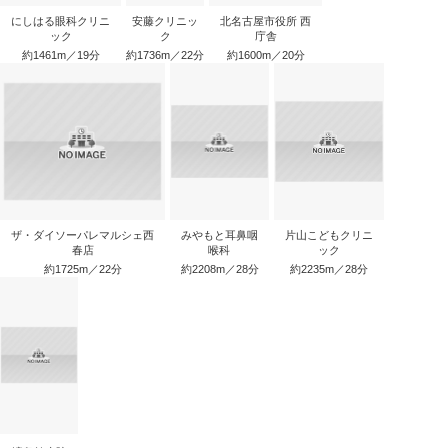
にしはる眼科クリニ
安藤クリニッ
北名古屋市役所 西
ック
ク
庁舎
約1461m／19分
約1736m／22分
約1600m／20分
ザ・ダイソーパレマルシェ西
みやもと耳鼻咽
片山こどもクリニ
春店
喉科
ック
約1725m／22分
約2208m／28分
約2235m／28分