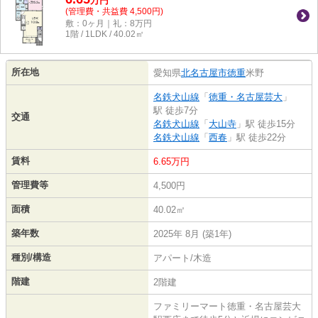
万
円
(管理費・共益費 4,500円)
敷：0ヶ月｜礼：8万円
1階 / 1LDK / 40.02㎡
所在地
愛知県
北名古屋市
徳重
米野
名鉄犬山線
「
徳重・名古屋芸大
」
駅 徒歩7分
交通
名鉄犬山線
「
大山寺
」駅 徒歩15分
名鉄犬山線
「
西春
」駅 徒歩22分
賃料
6.65万円
管理費等
4,500円
面積
40.02㎡
築年数
2025年 8月 (築1年)
種別/構造
アパート/木造
階建
2階建
ファミリーマート徳重・名古屋芸大