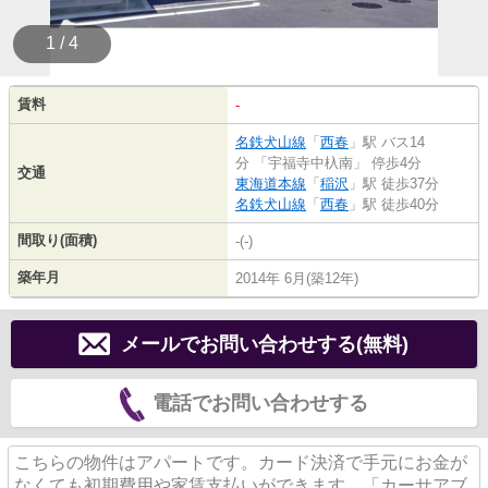
1 / 4
賃料
-
名鉄犬山線
「
西春
」駅 バス14
分 「宇福寺中杁南」 停歩4分
交通
東海道本線
「
稲沢
」駅 徒歩37分
名鉄犬山線
「
西春
」駅 徒歩40分
間取り(面積)
-(-)
築年月
2014年 6月(築12年)
メールでお問い合わせする(無料)
電話でお問い合わせする
こちらの物件はアパートです。カード決済で手元にお金が
なくても初期費用や家賃支払いができます。「カーサアブ