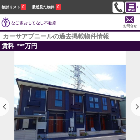
0
0
検討リスト
最近見た物件
お問合せ
カーサアブニールの過去掲載物件情報
賃料
***
万円