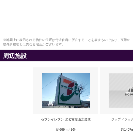
※地図上に表示される物件の位置は付近住所に所在することを表すものであり、実際の
物件所在地とは異なる場合がございます。
周辺施設
セブンイレブン 北名古屋山之腰店
ジップドラッ
約669m／9分
約1407