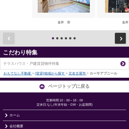
金井 崇
金井
前
こだわり特集
テラスハウス・戸建賃貸物件特集
おもてなし不動産
>
(賃貸)地域から探す
>
北名古屋市
>
カーサアブニール
ページトップに戻る
営業時間:10：00～18：00
定休日:なし(年末年始・GW・お盆期間)
ホーム
会社概要