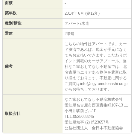
面積
-
築年数
2014年 6月 (築12年)
種別/構造
アパート/木造
階建
2階建
こちらの物件はアパートです。カー
ド決済であれば、現金が手元になく
てもお支払いできます。こだわりポ
イント満載のカーサアブニール。当
備考
社なご家おもてなし不動産では、北
名古屋市エリアある物件を豊富に取
り揃えております。不動産に関する
ご質問はinfo@ngy-omotenashi.co.jp
からお待ちしております。
なご家おもてなし不動産株式会社
愛知県名古屋市西区貴生町107-13 上
小田井駅前ビル1F
取扱会社
TEL:0525088245
愛知県知事 (2) 第23657号
公益社団法人 全日本不動産協会