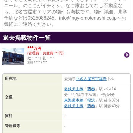
ニール」のここがイチオシ。なご家おもてなし不動産な
ら、北名古屋市エリアの物件も満載です。物件詳細、見学
予約などは0525088245、info@ngy-omotenashi.co.jpへお
気軽にご連絡ください。
過去掲載物件一覧
***
万円
(管理費・共益費 ***円)
敷：***｜礼：***
2階 / *** / ***
所在地
愛知県
北名古屋市
宇福寺
中杁
名鉄犬山線
「
西春
」駅 バス14
分 「宇福寺中杁南」 停歩4分
交通
東海道本線
「
稲沢
」駅 徒歩37分
名鉄犬山線
「
西春
」駅 徒歩40分
賃料
-
管理費等
-