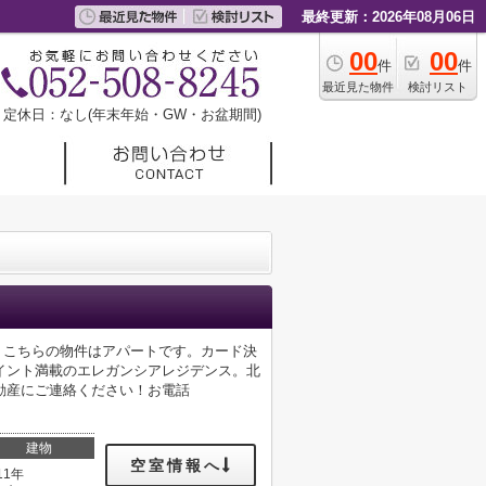
最終更新：2026年08月06日
00
00
件
件
最近見た物件
検討リスト
定休日：なし(年末年始・GW・お盆期間)
す。こちらの物件はアパートです。カード決
イント満載のエレガンシアレジデンス。北
動産にご連絡ください！お電話
建物
空室情報へ
11年