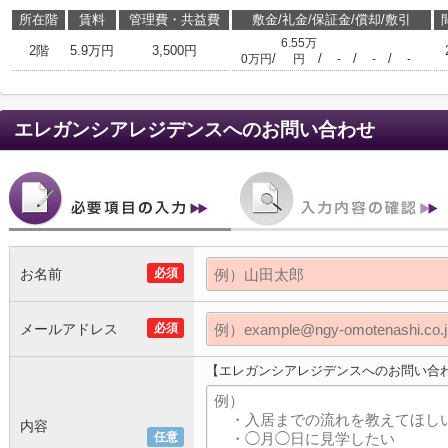
所在階
賃料
管理費・共益費
敷金/礼金/保証金/償却/敷引
6.55万
2階
5.9万円
3,500円
/
/
/
/
0万円
円
-
-
-
エレガンシアレジデンス
へのお問い合わせ
お名前
必須
メールアドレス
必須
【エレガンシアレジデンスへのお問い合
内容
任意