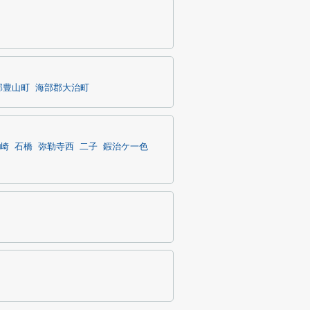
郡豊山町
海部郡大治町
崎
石橋
弥勒寺西
二子
鍜治ケ一色