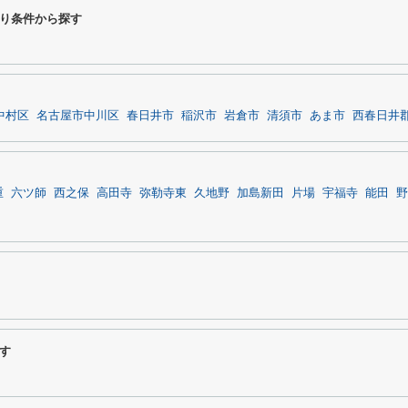
り条件から探す
中村区
名古屋市中川区
春日井市
稲沢市
岩倉市
清須市
あま市
西春日井
重
六ツ師
西之保
高田寺
弥勒寺東
久地野
加島新田
片場
宇福寺
能田
野
す