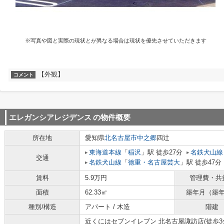
※写真や図と実際の現状とが異なる場合は現状を優先させていただきます
【外観】
コメント
エレガンシアレジデンス
の物件概要
所在地
愛知県
北名古屋市
中之郷
四辻
東海道本線
「
稲沢
」駅 徒歩27分
名鉄犬山線
交通
名鉄犬山線
「
徳重・名古屋芸大
」駅 徒歩47分
賃料
5.9万円
管理費・共
面積
62.33㎡
築年月（築
種別/構造
アパート / 木造
階建
近くにはセブンイレブン 北名古屋諏訪店(徒歩