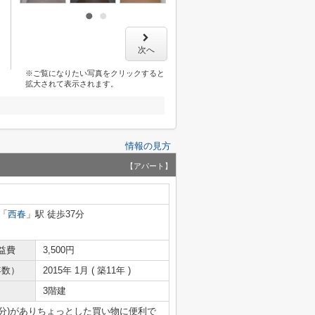
次へ
※ご覧になりたい写真をクリックすると
拡大されて表示されます。
情報の見方
【アパート】
「
西春
」駅 徒歩37分
益費
3,500円
年数）
2015年 1月 ( 築11年 )
3階建
3分)がありちょっとした買い物に便利で