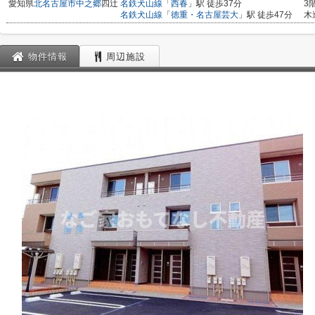
愛知県
北名古屋市
中之郷
四辻
名鉄犬山線
「
西春
」駅 徒歩37分
3
名鉄犬山線
「
徳重・名古屋芸大
」駅 徒歩47分
木
物件情報
周辺施設