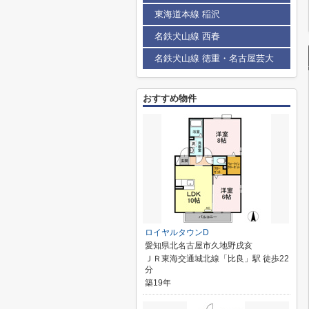
東海道本線 稲沢
名鉄犬山線 西春
名鉄犬山線 徳重・名古屋芸大
おすすめ物件
ロイヤルタウンD
愛知県北名古屋市久地野戌亥
ＪＲ東海交通城北線「比良」駅 徒歩22
分
築19年