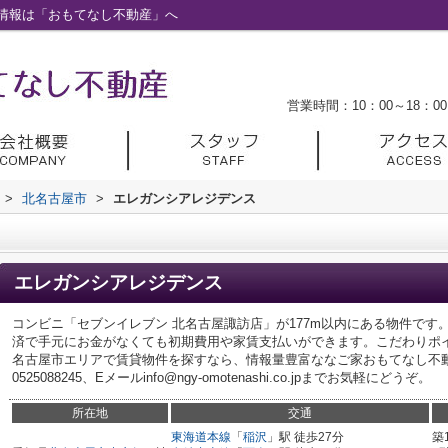
情報は「おもてなし不動産」へ
営業時間：10：00～18：00
>
北名古屋市
>
エレガンシアレジデンス
エレガンシアレジデンス
コンビニ「セブンイレブン 北名古屋諏訪店」が177m以内にある物件で
済で手元にお金がなくても初期費用や家賃支払いができます。こだわりポ
名古屋市エリアで賃貸物件を探すなら、情報量豊富ななご家おもてなし不
0525088245、Eメールinfo@ngy-omotenashi.co.jpまでお気軽にどうぞ。
所在地
交通
東海道本線
「
稲沢
」駅 徒歩27分
築