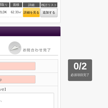
間取り
面積
詳細
検討リスト
2LDK
62.33㎡
詳細を見る
追加する
0
/
2
必須項目完了
わせ】