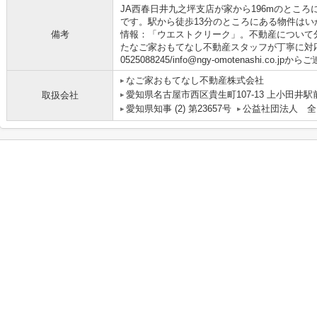
JA西春日井九之坪支店が家から196mのとこ
です。駅から徒歩13分のところにある物件は
備考
情報：「ウエストクリーク」。不動産について
たなご家おもてなし不動産スタッフが丁寧に対
0525088245/info@ngy-omotenashi.co.j
なご家おもてなし不動産株式会社
愛知県名古屋市西区貴生町107-13 上小田井駅
取扱会社
愛知県知事 (2) 第23657号
公益社団法人 全