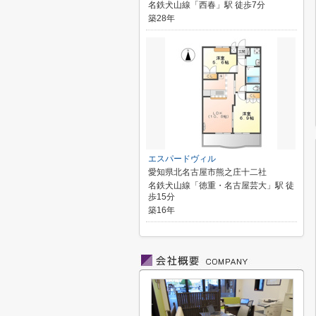
名鉄犬山線「西春」駅 徒歩7分
築28年
エスパードヴィル
愛知県北名古屋市熊之庄十二社
名鉄犬山線「徳重・名古屋芸大」駅 徒
歩15分
築16年