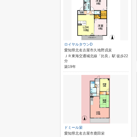
ロイヤルタウンD
愛知県北名古屋市久地野戌亥
ＪＲ東海交通城北線「比良」駅 徒歩22
分
築19年
ドミール栄
愛知県北名古屋市鹿田栄