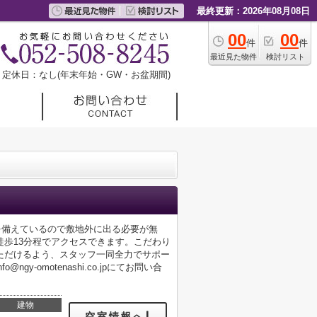
最終更新：2026年08月08日
00
00
件
件
最近見た物件
検討リスト
定休日：なし(年末年始・GW・お盆期間)
を備えているので敷地外に出る必要が無
歩13分程でアクセスできます。こだわり
ただけるよう、スタッフ一同全力でサポー
-omotenashi.co.jpにてお問い合
建物
空室情報へ