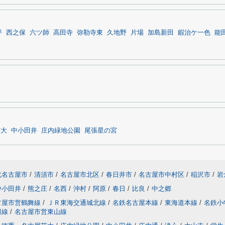
坪
西之保
六ツ師
高田寺
弥勒寺東
久地野
片場
加島新田
鍜治ケ一色
能
芸大
中小田井
庄内緑地公園
尾張星の宮
北名古屋市
/
清須市
/
名古屋市北区
/
春日井市
/
名古屋市中村区
/
稲沢市
/
岩
中小田井
/
熊之庄
/
名西
/
沖村
/
阿原
/
春日
/
比良
/
中之郷
古屋市営鶴舞線
/
ＪＲ東海交通城北線
/
名鉄名古屋本線
/
東海道本線
/
名鉄小
田線
/
名古屋市営東山線