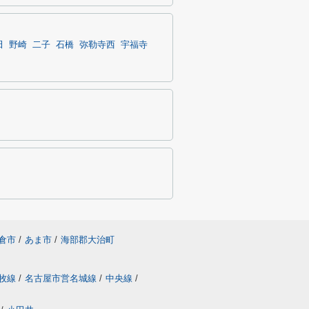
田
野崎
二子
石橋
弥勒寺西
宇福寺
倉市
/
あま市
/
海部郡大治町
牧線
/
名古屋市営名城線
/
中央線
/