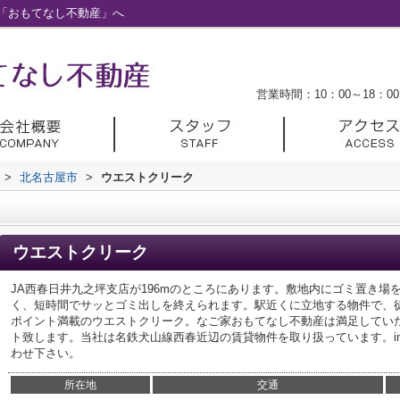
「おもてなし不動産」へ
営業時間：10：00～18：00
>
北名古屋市
>
ウエストクリーク
ウエストクリーク
JA西春日井九之坪支店が196mのところにあります。敷地内にゴミ置き場
く、短時間でサッとゴミ出しを終えられます。駅近くに立地する物件で、徒
ポイント満載のウエストクリーク。なご家おもてなし不動産は満足してい
ト致します。当社は名鉄犬山線西春近辺の賃貸物件を取り扱っています。info@ngy
わせ下さい。
所在地
交通