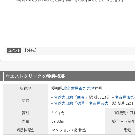
【外観】
コメント
ウエストクリーク
の物件概要
所在地
愛知県
北名古屋市
九之坪
神明
名鉄犬山線
「
西春
」駅 徒歩13分
名古屋市営
交通
名鉄犬山線
「
徳重・名古屋芸大
」駅 徒歩32分
賃料
7.2万円
管理費・共
面積
57.33㎡
築年月（築
種別/構造
マンション / 鉄骨造
階建