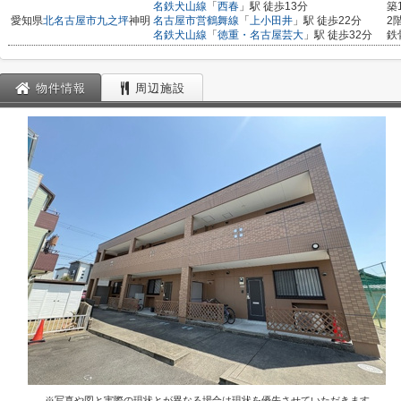
名鉄犬山線
「
西春
」駅 徒歩13分
築
愛知県
北名古屋市
九之坪
神明
名古屋市営鶴舞線
「
上小田井
」駅 徒歩22分
2
名鉄犬山線
「
徳重・名古屋芸大
」駅 徒歩32分
鉄
物件情報
周辺施設
※写真や図と実際の現状とが異なる場合は現状を優先させていただきます