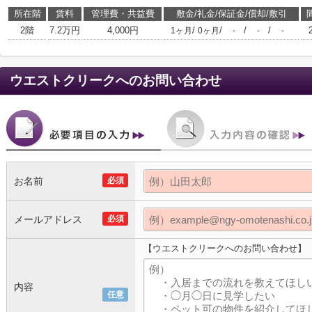
所在階
賃料
管理費・共益費
敷金/礼金/保証金/償却/敷引
2階
7.2万円
4,000円
/
/
/
/
1ヶ月
0ヶ月
-
-
-
ウエストクリーク
へのお問い合わせ
お名前
必須
メールアドレス
必須
【ウエストクリークへのお問い合わせ】
内容
任意