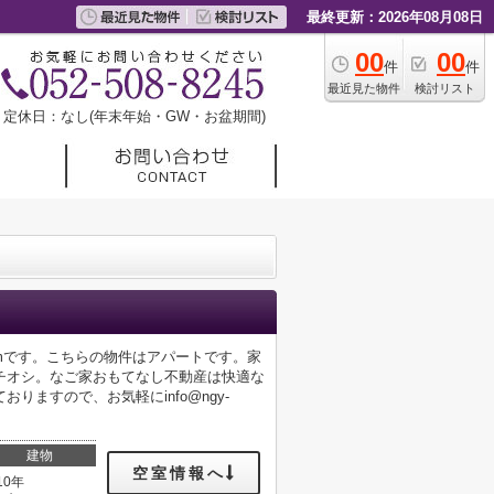
最終更新：2026年08月08日
00
00
件
件
最近見た物件
検討リスト
定休日：なし(年末年始・GW・お盆期間)
8mです。こちらの物件はアパートです。家
チオシ。なご家おもてなし不動産は快適な
ますので、お気軽にinfo@ngy-
建物
空室情報へ
10年