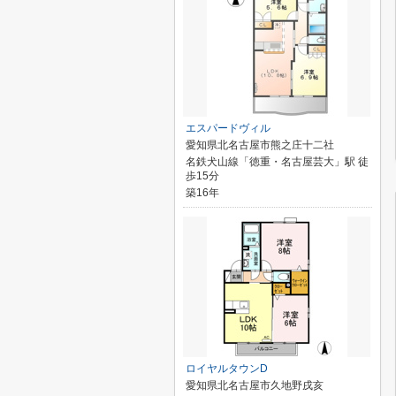
エスパードヴィル
愛知県北名古屋市熊之庄十二社
名鉄犬山線「徳重・名古屋芸大」駅 徒
歩15分
築16年
ロイヤルタウンD
愛知県北名古屋市久地野戌亥