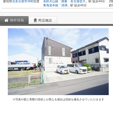
愛知県
北名古屋市
沖村
佐渡
名鉄犬山線
「
徳重・名古屋芸大
」駅 徒歩44分
2
東海道本線
「
清洲
」駅 徒歩40分
鉄
物件情報
周辺施設
※写真や図と実際の現状とが異なる場合は現状を優先させていただきます