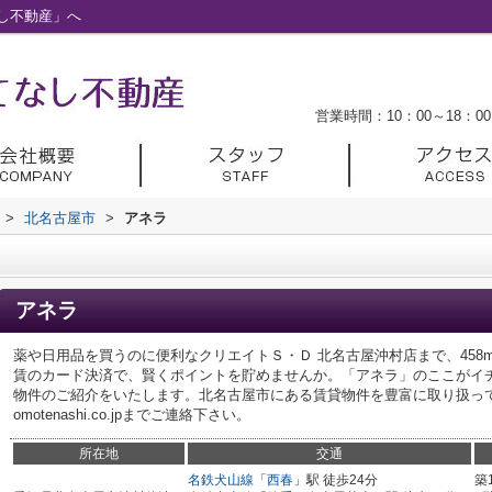
し不動産」へ
営業時間：10：00～18：00
>
北名古屋市
>
アネラ
アネラ
薬や日用品を買うのに便利なクリエイトＳ・Ｄ 北名古屋沖村店まで、45
賃のカード決済で、賢くポイントを貯めませんか。「アネラ」のここがイ
物件のご紹介をいたします。北名古屋市にある賃貸物件を豊富に取り扱っており
omotenashi.co.jpまでご連絡下さい。
所在地
交通
名鉄犬山線
「
西春
」駅 徒歩24分
築