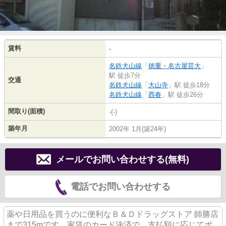
賃料
-
名鉄犬山線
「
徳重・名古屋芸大
」
駅 徒歩7分
交通
名鉄犬山線
「
大山寺
」駅 徒歩18分
名鉄犬山線
「
西春
」駅 徒歩26分
間取り(面積)
-(-)
築年月
2002年 1月(築24年)
メールでお問い合わせする(無料)
電話でお問い合わせする
薬や日用品を買うのに便利なＢ＆Ｄドラッグストア 師勝店
まで315mです。家賃のカード決済で、支払額に応じてポ