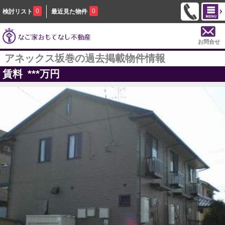
0
0
検討リスト
最近見た物件
お問合せ
アネックス坂巻の過去掲載物件情報
賃料
***
万円