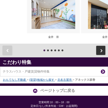
金井 崇
金井
前
こだわり特集
テラスハウス・戸建賃貸物件特集
おもてなし不動産
>
(賃貸)地域から探す
>
北名古屋市
>
アネックス坂巻
ページトップに戻る
営業時間:10：00～18：00
定休日:なし(年末年始・GW・お盆期間)