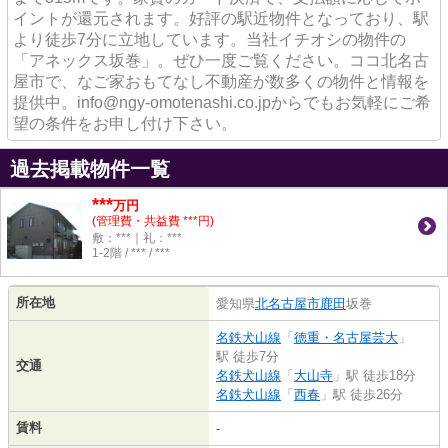
イントが還元されます。好評の駅近物件となっており、駅
より徒歩7分に立地しています。当社イチオシの物件の
「アネックス坂巻」。ぜひ一度ご覧ください。ココ北名古
屋市で、なご家おもてなし不動産が数多くの物件と情報を
提供中。info@ngy-omotenashi.co.jpからでもお気軽にご希
望の条件をお申し付け下さい。
過去掲載物件一覧
***
万円
(管理費・共益費 ***円)
敷：***｜礼：***
1-2階 / *** / ***
所在地
愛知県
北名古屋市
鹿田
坂巻
名鉄犬山線
「
徳重・名古屋芸大
」
駅 徒歩7分
交通
名鉄犬山線
「
大山寺
」駅 徒歩18分
名鉄犬山線
「
西春
」駅 徒歩26分
賃料
-