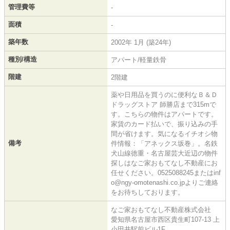
管理費等
-
面積
-
築年数
2002年 1月 (築24年)
種別/構造
アパート/軽量鉄骨
階建
2階建
薬や日用品を買うのに便利なＢ＆Ｄ
ドラッグストア 師勝店まで315mで
す。こちらの物件はアパートです。
家賃のカード払いで、振り込みの手
間が省けます。気になるイチオシ物
備考
件情報：「アネックス坂巻」。名鉄
犬山線徳重・名古屋芸大近辺の物件
探しはなご家おもてなし不動産にお
任せください。0525088245またはinf
o@ngy-omotenashi.co.jpよりご連絡
をお待ちしております。
なご家おもてなし不動産株式会社
愛知県名古屋市西区貴生町107-13 上
小田井駅前ビル1F