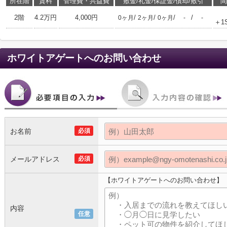
所在階
賃料
管理費・共益費
敷金/礼金/保証金/償却/敷引
間
2階
4.2万円
4,000円
/
/
/
/
0ヶ月
2ヶ月
0ヶ月
-
-
＋1
ホワイトアゲート
へのお問い合わせ
お名前
必須
メールアドレス
必須
【ホワイトアゲートへのお問い合わせ】
内容
任意