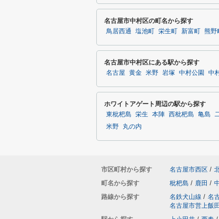
名古屋市中村区の町名から探す
鳥居西通
塩池町
栄生町
新富町
熊野
名古屋市中村区にある駅から探す
名古屋
黄金
米野
岩塚
中村公園
中
ホワイトアゲート周辺の駅から探す
東枇杷島
栄生
本陣
西枇杷島
亀島
米野
丸の内
市区町村から探す
名古屋市西区
/
町名から探す
枇杷島
/
鹿田
/
路線から探す
名鉄犬山線
/
名
名古屋市営上飯