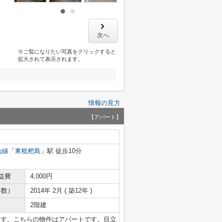
次へ
※ご覧になりたい写真をクリックすると
拡大されて表示されます。
情報の見方
【アパート】
山線
「
東枇杷島
」駅 徒歩10分
益費
4,000円
年数）
2014年 2月 ( 築12年 )
2階建
ます。こちらの物件はアパートです。目立