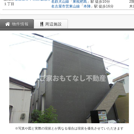
名鉄犬山線
「
東枇杷島
」駅 徒歩10分
2
１丁目
名古屋市営東山線
「
本陣
」駅 徒歩16分
木
物件情報
周辺施設
※写真や図と実際の現状とが異なる場合は現状を優先させていただきます