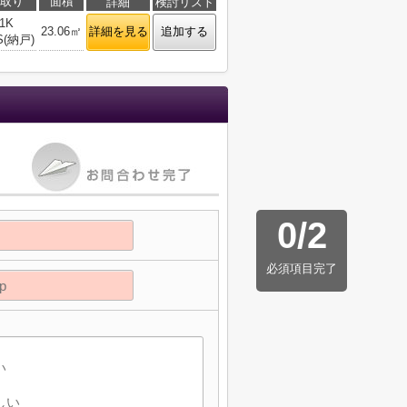
取り
面積
詳細
検討リスト
1K
23.06㎡
詳細を見る
追加する
S(納戸)
0
/
2
必須項目完了