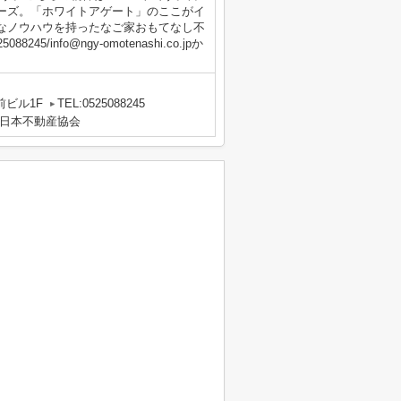
ーズ。「ホワイトアゲート」のここがイ
なノウハウを持ったなご家おもてなし不
info@ngy-omotenashi.co.jpか
前ビル1F
TEL:0525088245
日本不動産協会