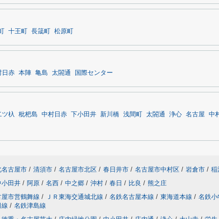
町
十王町
長筬町
松原町
村日赤
本陣
亀島
太閤通
国際センター
二ツ杁
枇杷島
中村日赤
下小田井
新川橋
浅間町
太閤通
浄心
名古屋
中
北名古屋市
/
清須市
/
名古屋市北区
/
春日井市
/
名古屋市中村区
/
岩倉市
/
稲
中小田井
/
阿原
/
名西
/
中之郷
/
沖村
/
春日
/
比良
/
熊之庄
古屋市営鶴舞線
/
ＪＲ東海交通城北線
/
名鉄名古屋本線
/
東海道本線
/
名鉄小
田線
/
名鉄津島線