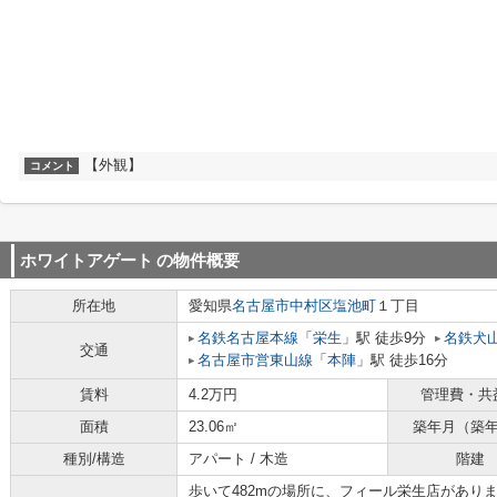
【外観】
コメント
ホワイトアゲート
の物件概要
所在地
愛知県
名古屋市中村区
塩池町
１丁目
名鉄名古屋本線
「
栄生
」駅 徒歩9分
名鉄犬
交通
名古屋市営東山線
「
本陣
」駅 徒歩16分
賃料
4.2万円
管理費・共
面積
23.06㎡
築年月（築
種別/構造
アパート / 木造
階建
歩いて482mの場所に、フィール栄生店があり