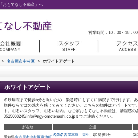
「おもてなし不動産」へ
営業時間：10：00～18：00
>
名古屋市中村区
>
ホワイトアゲート
ホワイトアゲート
名鉄病院まで徒歩5分と近いため、緊急時にもすぐに病院まで行けます。
物件ならではの魅力を感じてみてください。こちらの物件はアパートです
ト。明るいスタッフ、明るい店内。なご家おもてなし不動産は、清潔感の
0525088245/info@ngy-omotenashi.co.jpまでご連絡ください。
所在地
交通
名鉄名古屋本線
「
栄生
」駅 徒歩9分
築
愛知県
名古屋市中村区
塩池町