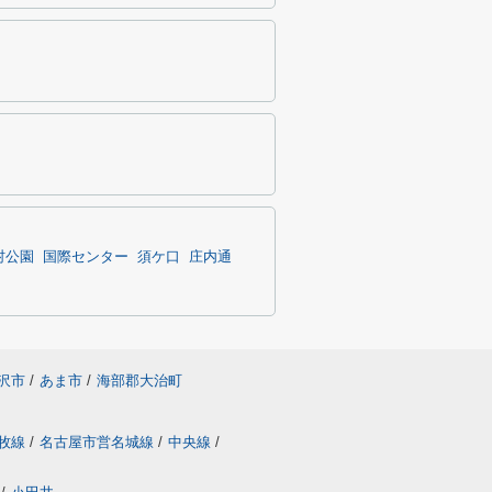
村公園
国際センター
須ケ口
庄内通
沢市
/
あま市
/
海部郡大治町
牧線
/
名古屋市営名城線
/
中央線
/