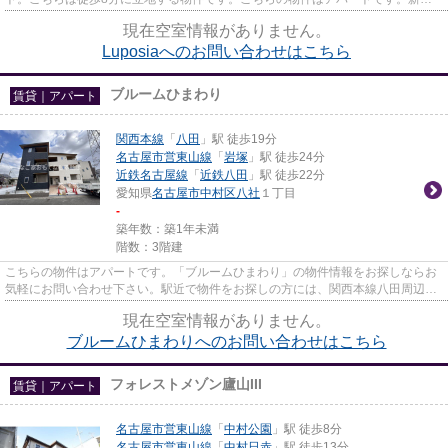
情報：Luposiaの空室情報ならコ...
現在空室情報がありません。
Luposiaへのお問い合わせはこちら
ブルームひまわり
賃貸｜アパート
関西本線
「
八田
」駅 徒歩19分
名古屋市営東山線
「
岩塚
」駅 徒歩24分
近鉄名古屋線
「
近鉄八田
」駅 徒歩22分
愛知県
名古屋市中村区
八社
１丁目
-
築年数：築1年未満
階数：3階建
こちらの物件はアパートです。「ブルームひまわり」の物件情報をお探しならお
気軽にお問い合わせ下さい。駅近で物件をお探しの方には、関西本線八田周辺で
物件をおすすめさせていただ...
現在空室情報がありません。
ブルームひまわりへのお問い合わせはこちら
フォレストメゾン廬山III
賃貸｜アパート
名古屋市営東山線
「
中村公園
」駅 徒歩8分
名古屋市営東山線
「
中村日赤
」駅 徒歩13分