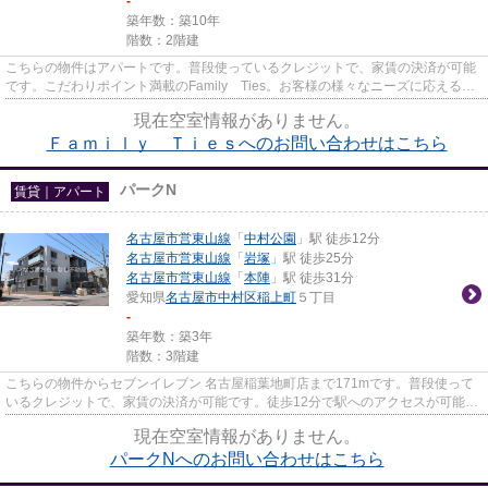
-
築年数：築10年
階数：2階建
こちらの物件はアパートです。普段使っているクレジットで、家賃の決済が可能
です。こだわりポイント満載のFamily Ties。お客様の様々なニーズに応えるな
ご家おもてなし不動産では、...
現在空室情報がありません。
Ｆａｍｉｌｙ Ｔｉｅｓへのお問い合わせはこちら
パークN
賃貸｜アパート
名古屋市営東山線
「
中村公園
」駅 徒歩12分
名古屋市営東山線
「
岩塚
」駅 徒歩25分
名古屋市営東山線
「
本陣
」駅 徒歩31分
愛知県
名古屋市中村区
稲上町
５丁目
-
築年数：築3年
階数：3階建
こちらの物件からセブンイレブン 名古屋稲葉地町店まで171mです。普段使って
いるクレジットで、家賃の決済が可能です。徒歩12分で駅へのアクセスが可能な
物件です。「パークN」の物件...
現在空室情報がありません。
パークNへのお問い合わせはこちら