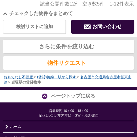
該当公開件数
12
件 空き数
5
件
1-12
件表示
チェックした物件をまとめて
検討リストに追加
お問い合わせ
さらに条件を絞り込む
物件リクエスト
おもてなし不動産
>
(賃貸)路線・駅から探す
>
名古屋市交通局名古屋市営東山
線
>
岩塚駅の賃貸物件
ページトップに戻る
営業時間:10：00～18：00
定休日:なし(年末年始・GW・お盆期間)
ホーム