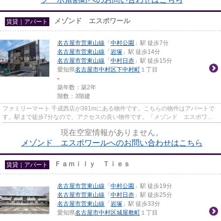
メゾンド エスポワール
賃貸｜アパート
名古屋市営東山線
「
中村公園
」駅 徒歩7分
名古屋市営東山線
「
岩塚
」駅 徒歩14分
名古屋市営東山線
「
中村日赤
」駅 徒歩15分
愛知県
名古屋市中村区
下中村町
１丁目
-
築年数：築2年
階数：3階建
ファミリーマート 千成西店が381mにある物件です。こちらの物件はアパートで
す。駅まで徒歩7分なので、アクセスの良い物件です。「メゾンド エスポワー
ル」のここがイチオシ。賃貸物...
現在空室情報がありません。
メゾンド エスポワールへのお問い合わせはこちら
Ｆａｍｉｌｙ Ｔｉｅｓ
賃貸｜アパート
名古屋市営東山線
「
中村公園
」駅 徒歩19分
名古屋市営東山線
「
中村日赤
」駅 徒歩25分
名古屋市営東山線
「
岩塚
」駅 徒歩33分
愛知県
名古屋市中村区
城屋敷町
１丁目