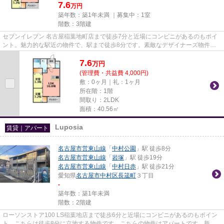
7.6
万円
築年数：築1年未満 ｜募集中：
1室
階数：3階建
セブンイレブン 名古屋稲葉地町店まで徒歩7分と近場にコンビニがあるのもポイ
ント。魅力的な駅近の物件で、駅まで徒歩8分です。素敵なデザイナーズ物件な
ら理想的な設計が可能なので気...
7.6
万
円
(管理費・共益費 4,000円)
敷：0ヶ月｜礼：1ヶ月
所在階：1階
間取り：2LDK
面積：40.56㎡
Luposia
賃貸｜アパート
名古屋市営東山線
「
中村公園
」駅 徒歩8分
名古屋市営東山線
「
岩塚
」駅 徒歩19分
名古屋市営東山線
「
中村日赤
」駅 徒歩21分
愛知県
名古屋市中村区
長筬町
３丁目
-
築年数：築1年未満
階数：2階建
ローソンストア100 LS稲葉地店まで徒歩6分と近場にコンビニがあるのもポイン
ト。こちらは徒歩8分に立地する物件です。こちらの物件はアパートです。新着