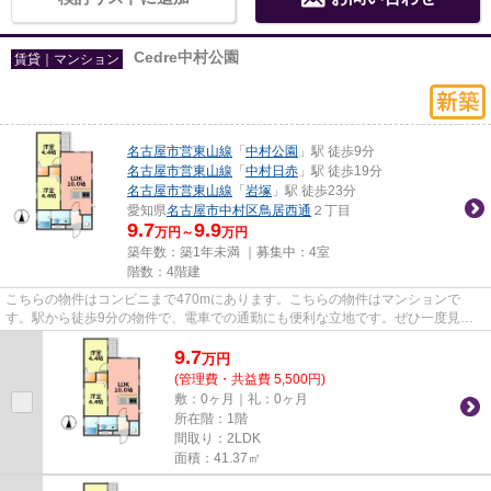
Cedre中村公園
賃貸｜マンション
名古屋市営東山線
「
中村公園
」駅 徒歩9分
名古屋市営東山線
「
中村日赤
」駅 徒歩19分
名古屋市営東山線
「
岩塚
」駅 徒歩23分
愛知県
名古屋市中村区
鳥居西通
２丁目
9.7
9.9
万円～
万円
築年数：築1年未満 ｜募集中：
4室
階数：4階建
こちらの物件はコンビニまで470mにあります。こちらの物件はマンションで
す。駅から徒歩9分の物件で、電車での通勤にも便利な立地です。ぜひ一度見て
いただきたい、「Cedre中村公園」...
9.7
万
円
(管理費・共益費 5,500円)
敷：0ヶ月｜礼：0ヶ月
所在階：1階
間取り：2LDK
面積：41.37㎡