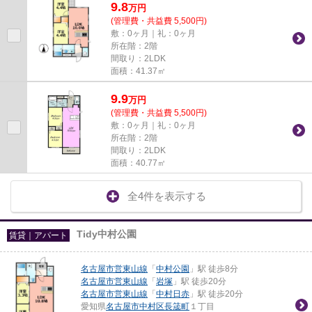
9.8
万
円
(管理費・共益費 5,500円)
敷：0ヶ月｜礼：0ヶ月
所在階：2階
間取り：2LDK
面積：41.37㎡
9.9
万
円
(管理費・共益費 5,500円)
敷：0ヶ月｜礼：0ヶ月
所在階：2階
間取り：2LDK
面積：40.77㎡
全4件を表示する
Tidy中村公園
賃貸｜アパート
名古屋市営東山線
「
中村公園
」駅 徒歩8分
名古屋市営東山線
「
岩塚
」駅 徒歩20分
名古屋市営東山線
「
中村日赤
」駅 徒歩20分
愛知県
名古屋市中村区
長筬町
１丁目