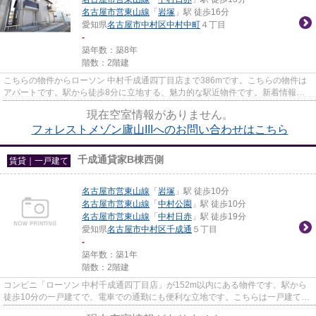
名古屋市営東山線
「
岩塚
」駅 徒歩16分
愛知県
名古屋市中村区
中村中町
４丁目
-
築年数：築8年
階数：2階建
こちらの物件からローソン 中村千成通四丁目店まで386mです。こちらの物件は
アパートです。駅から徒歩8分に立地する、魅力的な駅近物件です。新着情報：
フォレストメゾン廬山IIIの空室...
現在空室情報がありません。
フォレストメゾン廬山IIIへのお問い合わせはこちら
千成通貸家B棟西側
賃貸｜一戸建て
名古屋市営東山線
「
岩塚
」駅 徒歩10分
名古屋市営東山線
「
中村公園
」駅 徒歩10分
名古屋市営東山線
「
中村日赤
」駅 徒歩19分
愛知県
名古屋市中村区
千成通
５丁目
-
築年数：築1年
階数：2階建
コンビニ「ローソン 中村千成通四丁目店」が152m以内にある物件です。駅から
徒歩10分の一戸建てで、電車での通勤にも便利な立地です。こちらは一戸建ての
物件です。名古屋市中村区エリ...