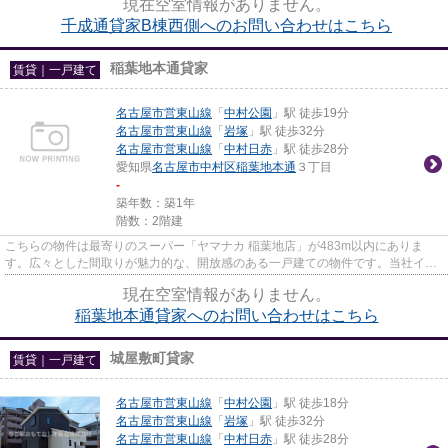
現在空室情報がありません。
千成通貸家B棟西側へのお問い合わせはこちら
稲葉地本通貸家
賃貸｜一戸建て
名古屋市営東山線
「
中村公園
」駅 徒歩19分
名古屋市営東山線
「
岩塚
」駅 徒歩32分
名古屋市営東山線
「
中村日赤
」駅 徒歩28分
愛知県
名古屋市中村区
稲葉地本通
３丁目
-
築年数：築1年
階数：2階建
こちらの物件は最寄りのスーパー「ヤマナカ 稲葉地店」が483m以内にありま
す。広々とした間取りが魅力的な、開放感のある一戸建ての物件です。当社イチ
オシの物件の「稲葉地本通貸家」...
現在空室情報がありません。
稲葉地本通貸家へのお問い合わせはこちら
城屋敷町貸家
賃貸｜一戸建て
名古屋市営東山線
「
中村公園
」駅 徒歩18分
名古屋市営東山線
「
岩塚
」駅 徒歩32分
名古屋市営東山線
「
中村日赤
」駅 徒歩28分