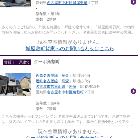
愛知県
名古屋市中村区
城屋敷町
４丁目
-
築年数：築1年
階数：2階建
多くの方にご好評の、外観も綺麗な一戸建て物件です。「城屋敷町貸家」の物件
情報をお探しならお気軽にお問い合わせ下さい。名古屋市営東山線中村公園周辺
で望んだ条件で戸建てをお探...
現在空室情報がありません。
城屋敷町貸家へのお問い合わせはこちら
クーボ角割町
賃貸｜一戸建て
近鉄名古屋線
「
黄金
」駅 徒歩4分
近鉄名古屋線
「
烏森
」駅 徒歩8分
名古屋市営東山線
「
岩塚
」駅 徒歩18分
愛知県
名古屋市中村区
角割町
２丁目
-
築年数：築4年
階数：2階建
こちらの物件からセブンイレブン 名古屋牛田通店まで314mです。戸建て物件
は、室内のレイアウトの自由度も高くお勧めです。駅から徒歩4分というアクセ
ス良好な駅近物件はいかがですか...
現在空室情報がありません。
クーボ角割町へのお問い合わせはこちら