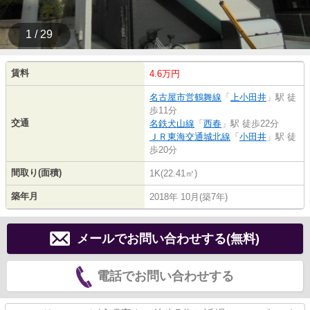
1 / 29
賃料
4.6万円
名古屋市営鶴舞線
「
上小田井
」駅 徒
歩11分
交通
名鉄犬山線
「
西春
」駅 徒歩22分
ＪＲ東海交通城北線
「
小田井
」駅 徒
歩20分
間取り(面積)
1K(22.41㎡)
築年月
2018年 10月(築7年)
メールでお問い合わせする(無料)
電話でお問い合わせする