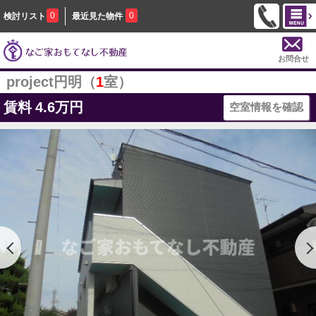
0
0
検討リスト
最近見た物件
お問合せ
project円明（
1
室）
賃料
4.6万円
空室情報を確認