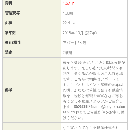
賃料
4.6万円
管理費等
4,000円
面積
22.41㎡
築年数
2018年 10月 (築7年)
種別/構造
アパート/木造
階建
2階建
家から徒歩5分のところに岡本医院が
あります。忙しいあなたの時間を有
効的に使えるのが敷地内ごみ置き場
です。こちらの物件はアパートで
す。こだわりポイント満載のproject
備考
円明。あなたの希望に合う不動産情
報を、経験と知識の豊富ななご家お
もてなし不動産スタッフがご紹介し
ます。0525088245/info@ngy-omoten
ashi.co.jpまでご希望条件をお申し付
けください。
なご家おもてなし不動産株式会社