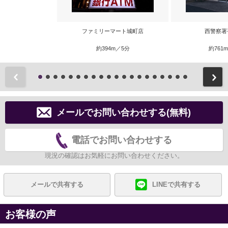
ファミリーマート城町店
西警察署
約394m／5分
約761
前
メールでお問い合わせする(無料)
電話でお問い合わせする
現況の確認はお気軽にお問い合わせください。
メールで共有する
LINEで共有する
お客様の声