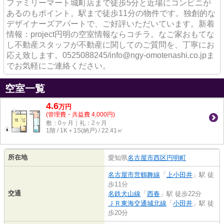
ファミリーマート城町店まで徒歩5分と近場にコンビニが
あるのもポイント。駅まで徒歩11分の物件です。独創的な
デザイナーズアパートで、ご好評いただいています。新着
情報：project円明の空室情報ならコチラ。なご家おもてな
し不動産スタッフが不動産に関してのご質問を、丁寧にお
応え致します。0525088245/info@ngy-omotenashi.co.jpま
でお気軽にご連絡ください。
空室一覧
4.6
万
円
(管理費・共益費 4,000円)
敷：0ヶ月｜礼：2ヶ月
1階 / 1K＋1S(納戸) / 22.41㎡
所在地
愛知県
名古屋市西区
円明町
名古屋市営鶴舞線
「
上小田井
」駅 徒
歩11分
交通
名鉄犬山線
「
西春
」駅 徒歩22分
ＪＲ東海交通城北線
「
小田井
」駅 徒
歩20分