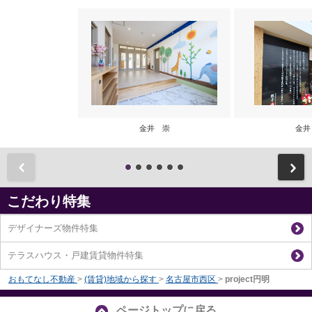
金井 崇
金井
前
こだわり特集
デザイナーズ物件特集
テラスハウス・戸建賃貸物件特集
おもてなし不動産
>
(賃貸)地域から探す
>
名古屋市西区
>
project円明
ページトップに戻る