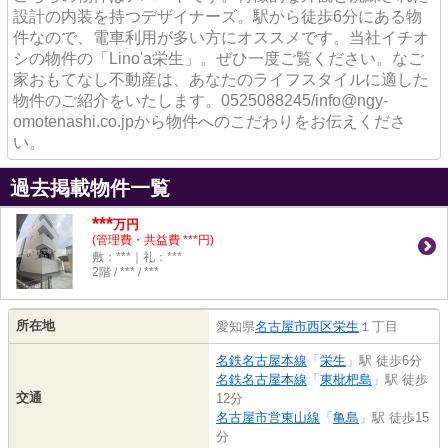
設計の内装を持つデザイナーズ。駅から徒歩6分にある物
件なので、電車利用が多い方にオススメです。当社イチオ
シの物件の「Lino'a栄生」。ぜひ一度ご覧ください。なご
家おもてなし不動産は、あなたのライフスタイルに適した
物件のご紹介をいたします。0525088245/info@ngy-
omotenashi.co.jpから物件へのこだわりをお伝えくださ
い。
過去掲載物件一覧
***
万円
(管理費・共益費 ***円)
敷：***｜礼：***
2階 / *** / ***
所在地
愛知県
名古屋市西区
栄生
１丁目
名鉄名古屋本線
「
栄生
」駅 徒歩6分
名鉄名古屋本線
「
東枇杷島
」駅 徒歩
交通
12分
名古屋市営東山線
「
亀島
」駅 徒歩15
分