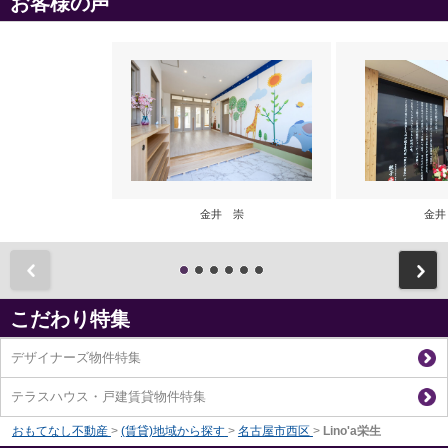
お客様の声
金井 崇
金井
前
こだわり特集
デザイナーズ物件特集
テラスハウス・戸建賃貸物件特集
おもてなし不動産
>
(賃貸)地域から探す
>
名古屋市西区
>
Lino'a栄生