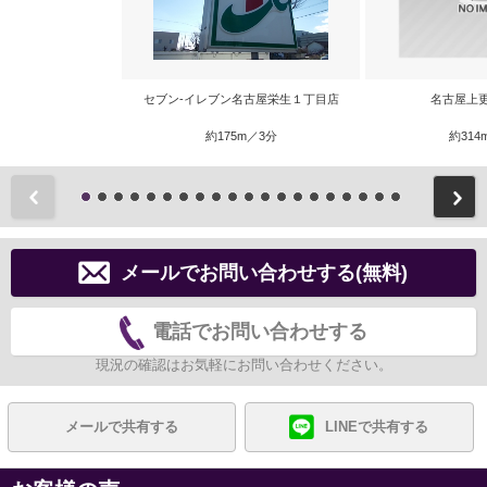
セブン-イレブン名古屋栄生１丁目店
名古屋上
約175m／3分
約314
前
メールでお問い合わせする(無料)
電話でお問い合わせする
現況の確認はお気軽にお問い合わせください。
メールで共有する
LINEで共有する