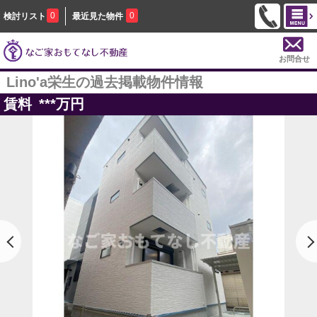
0
0
検討リスト
最近見た物件
お問合せ
Lino'a栄生の過去掲載物件情報
賃料
***
万円