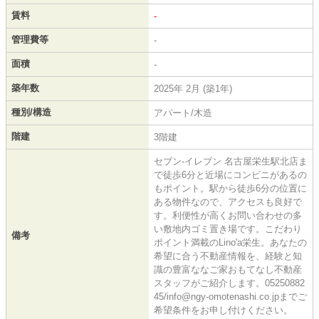
賃料
-
管理費等
-
面積
-
築年数
2025年 2月 (築1年)
種別/構造
アパート/木造
階建
3階建
セブン-イレブン 名古屋栄生駅北店ま
で徒歩6分と近場にコンビニがあるの
もポイント。駅から徒歩6分の位置に
ある物件なので、アクセスも良好で
す。利便性が高くお問い合わせの多
い敷地内ゴミ置き場です。こだわり
備考
ポイント満載のLino'a栄生。あなたの
希望に合う不動産情報を、経験と知
識の豊富ななご家おもてなし不動産
スタッフがご紹介します。05250882
45/info@ngy-omotenashi.co.jpまでご
希望条件をお申し付けください。