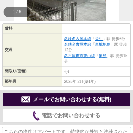
1 / 6
賃料
-
名鉄名古屋本線
「
栄生
」駅 徒歩6分
名鉄名古屋本線
「
東枇杷島
」駅 徒歩
交通
12分
名古屋市営東山線
「
亀島
」駅 徒歩15
分
間取り(面積)
-(-)
築年月
2025年 2月(築1年)
メールでお問い合わせする(無料)
電話でお問い合わせする
こちらの物件はアパートです。特徴的な外観と洗練された