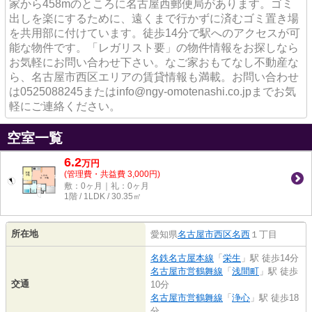
家から458mのところに名古屋西郵便局があります。ゴミ
出しを楽にするために、遠くまで行かずに済むゴミ置き場
を共用部に付けています。徒歩14分で駅へのアクセスが可
能な物件です。「レガリスト要」の物件情報をお探しなら
お気軽にお問い合わせ下さい。なご家おもてなし不動産な
ら、名古屋市西区エリアの賃貸情報も満載。お問い合わせ
は0525088245またはinfo@ngy-omotenashi.co.jpまでお気
軽にご連絡ください。
空室一覧
6.2
万
円
(管理費・共益費 3,000円)
敷：0ヶ月｜礼：0ヶ月
1階 / 1LDK / 30.35㎡
所在地
愛知県
名古屋市西区
名西
１丁目
名鉄名古屋本線
「
栄生
」駅 徒歩14分
名古屋市営鶴舞線
「
浅間町
」駅 徒歩
交通
10分
名古屋市営鶴舞線
「
浄心
」駅 徒歩18
分