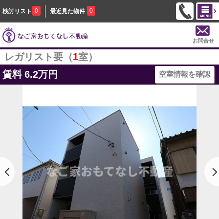
0
0
検討リスト
最近見た物件
お問合せ
レガリスト要（
1
室）
賃料
6.2万円
空室情報を確認