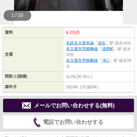
1 / 16
賃料
6.2万円
名鉄名古屋本線
「
栄生
」駅 徒歩14分
名古屋市営鶴舞線
「
浅間町
」駅 徒歩
交通
10分
名古屋市営鶴舞線
「
浄心
」駅 徒歩18
分
間取り(面積)
1LDK(30.35㎡)
築年月
2018年 2月(築8年)
メールでお問い合わせする(無料)
電話でお問い合わせする