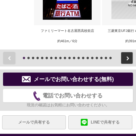
ファミリーマート名古屋西高校前店
三菱東京UFJ銀行 
約461m／6分
約391
前
メールでお問い合わせする(無料)
電話でお問い合わせする
現況の確認はお気軽にお問い合わせください。
メールで共有する
LINEで共有する