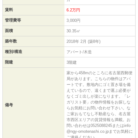
賃料
6.2万円
管理費等
3,000円
面積
30.35㎡
築年数
2018年 2月 (築8年)
種別/構造
アパート/木造
階建
3階建
家から458mのところに名古屋西郵便
局があります。こちらの物件はアパ
ートです。敷地内にゴミ置き場を備
えているので、遠くまで運ぶ必要が
なくゴミ出しが楽になります。「レ
ガリスト要」の物件情報をお探しな
備考
らお気軽にお問い合わせ下さい。な
ご家おもてなし不動産なら、名古屋
市西区エリアの賃貸情報も満載。お
問い合わせは0525088245またはinfo
@ngy-omotenashi.co.jpまでお気軽に
ご連絡ください。