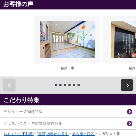
お客様の声
金井 崇
金井
前
こだわり特集
デザイナーズ物件特集
テラスハウス・戸建賃貸物件特集
おもてなし不動産
>
(賃貸)地域から探す
>
名古屋市西区
>
レガリスト要