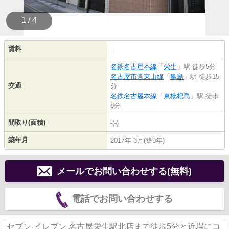
1 / 4
賃料
-
名鉄名古屋本線
「
栄生
」駅 徒歩5分
名古屋市営東山線
「
亀島
」駅 徒歩15
交通
分
名鉄名古屋本線
「
東枇杷島
」駅 徒歩
8分
間取り(面積)
-(-)
築年月
2017年 3月(築9年)
メールでお問い合わせする(無料)
電話でお問い合わせする
セブン-イレブン 名古屋栄生駅北店まで徒歩5分と近場にコ