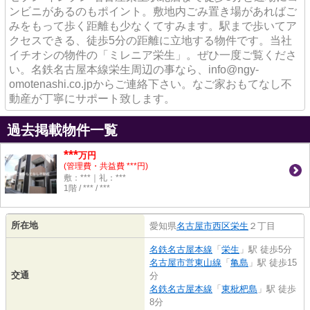
ンビニがあるのもポイント。敷地内ごみ置き場があればご
みをもって歩く距離も少なくてすみます。駅まで歩いてア
クセスできる、徒歩5分の距離に立地する物件です。当社
イチオシの物件の「ミレニア栄生」。ぜひ一度ご覧くださ
い。名鉄名古屋本線栄生周辺の事なら、info@ngy-
omotenashi.co.jpからご連絡下さい。なご家おもてなし不
動産が丁寧にサポート致します。
過去掲載物件一覧
***
万円
(管理費・共益費 ***円)
敷：***｜礼：***
1階 / *** / ***
所在地
愛知県
名古屋市西区
栄生
２丁目
名鉄名古屋本線
「
栄生
」駅 徒歩5分
名古屋市営東山線
「
亀島
」駅 徒歩15
交通
分
名鉄名古屋本線
「
東枇杷島
」駅 徒歩
8分