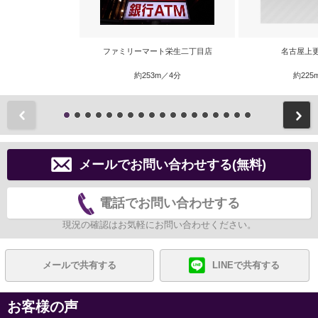
ファミリーマート栄生二丁目店
名古屋上
約253m／4分
約225
前
メールでお問い合わせする(無料)
電話でお問い合わせする
現況の確認はお気軽にお問い合わせください。
メールで共有する
LINEで共有する
お客様の声