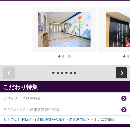
金井 崇
金井
前
こだわり特集
デザイナーズ物件特集
テラスハウス・戸建賃貸物件特集
おもてなし不動産
>
(賃貸)地域から探す
>
名古屋市西区
>
ミレニア栄生