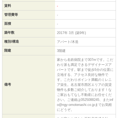
賃料
-
管理費等
-
面積
-
築年数
2017年 3月 (築9年)
種別/構造
アパート/木造
階建
3階建
家から名鉄病院まで307mです。こだ
わり派も満足できるデザイナーズア
パートです。駅まで徒歩5分の位置に
立地する、アクセス良好な物件で
す。こだわりポイント満載のミレニ
備考
ア栄生。名古屋市西区エリアの賃貸
物件も多数ご紹介しております！な
ご家おもてなし不動産にお任せくだ
さい。ご連絡は0525088245、またinf
o@ngy-omotenashi.co.jpまでお気軽
にどうぞ。