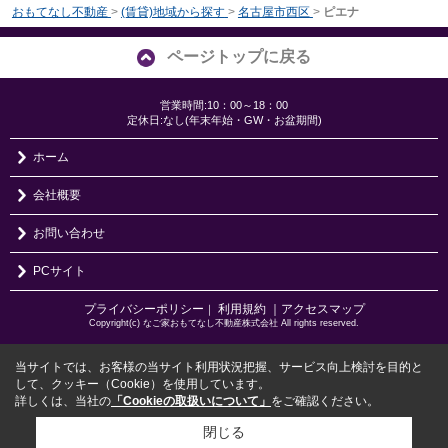
おもてなし不動産
>
(賃貸)地域から探す
>
名古屋市西区
>
ピエナ
ページトップに戻る
営業時間:10：00～18：00
定休日:なし(年末年始・GW・お盆期間)
ホーム
会社概要
お問い合わせ
PCサイト
プライバシーポリシー
利用規約
｜アクセスマップ
｜
Copyright(c) なご家おもてなし不動産株式会社 All rights reserved.
当サイトでは、お客様の当サイト利用状況把握、サービス向上検討を目的と
して、クッキー（Cookie）を使用しています。
詳しくは、当社の
「Cookieの取扱いについて」
をご確認ください。
閉じる