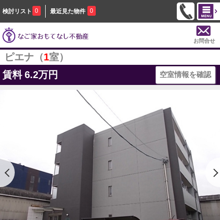
0
0
検討リスト
最近見た物件
お問合せ
ピエナ（
1
室）
賃料
6.2万円
空室情報を確認