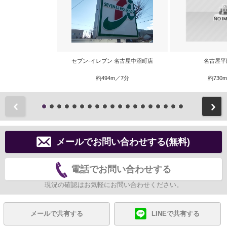
セブン‐イレブン 名古屋中沼町店
名古屋平
約494m／7分
約730
前
メールでお問い合わせする(無料)
電話でお問い合わせする
現況の確認はお気軽にお問い合わせください。
メールで共有する
LINEで共有する