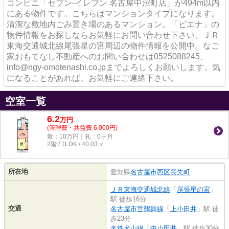
コンビニ「セブン‐イレブン 名古屋中沼町店」が494m以内
にある物件です。こちらはマンションタイプになります。
清潔な敷地内ごみ置き場のあるマンション。「ピエナ」の
物件情報をお探しならお気軽にお問い合わせ下さい。ＪＲ
東海交通城北線尾張星の宮周辺の物件情報を公開中。なご
家おもてなし不動産へのお問い合わせは0525088245、
info@ngy-omotenashi.co.jpまでよろしくお願いします。気
になることがあれば、お気軽にご連絡下さい。
空室一覧
6.2
万
円
(管理費・共益費 6,000円)
敷：10万円｜礼：0ヶ月
2階 / 1LDK / 40.03㎡
所在地
愛知県
名古屋市西区
長先町
ＪＲ東海交通城北線
「
尾張星の宮
」
駅 徒歩16分
交通
名古屋市営鶴舞線
「
上小田井
」駅 徒
歩23分
名鉄犬山線
「
中小田井
」駅 徒歩30分