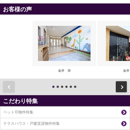
お客様の声
金井 崇
金井
前
こだわり特集
ペット可物件特集
テラスハウス・戸建賃貸物件特集