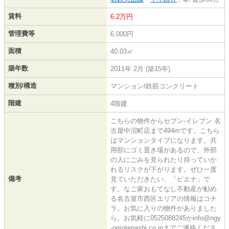
賃料
6.2万円
管理費等
6,000円
面積
40.03㎡
築年数
2011年 2月 (築15年)
種別/構造
マンション/鉄筋コンクリート
階建
4階建
こちらの物件からセブン‐イレブン 名
古屋中沼町店まで494mです。こちら
はマンションタイプになります。共
用部にゴミ置き場があるので、外部
の人にごみを見られたり持っていか
れるリスクが下がります。ぜひ一度
備考
見ていただきたい、「ピエナ」で
す。なご家おもてなし不動産が勧め
る名古屋市西区エリアの情報はコチ
ラ。お気に入りの物件がありました
ら。お気軽に0525088245かinfo@ngy
-omotenashi.co.jpまでご連絡くださ