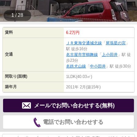
1 / 28
賃料
6.2万円
ＪＲ東海交通城北線
「
尾張星の宮
」
駅 徒歩16分
交通
名古屋市営鶴舞線
「
上小田井
」駅 徒
歩23分
名鉄犬山線
「
中小田井
」駅 徒歩30分
間取り(面積)
1LDK(40.03㎡)
築年月
2011年 2月(築15年)
メールでお問い合わせする(無料)
電話でお問い合わせする