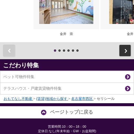
金井 崇
金井
前
こだわり特集
ペット可物件特集
テラスハウス・戸建賃貸物件特集
おもてなし不動産
>
(賃貸)地域から探す
>
名古屋市西区
>
セリシール
ページトップに戻る
営業時間:10：00～18：00
定休日:なし(年末年始・GW・お盆期間)