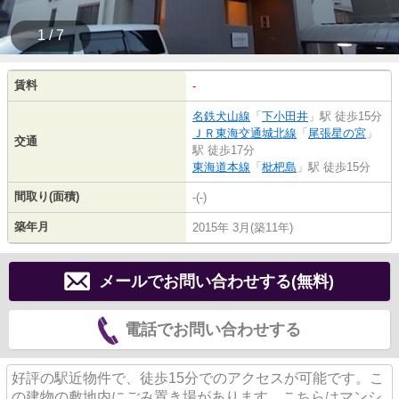
1 / 7
賃料
-
名鉄犬山線
「
下小田井
」駅 徒歩15分
ＪＲ東海交通城北線
「
尾張星の宮
」
交通
駅 徒歩17分
東海道本線
「
枇杷島
」駅 徒歩15分
間取り(面積)
-(-)
築年月
2015年 3月(築11年)
メールでお問い合わせする(無料)
電話でお問い合わせする
好評の駅近物件で、徒歩15分でのアクセスが可能です。こ
の建物の敷地内にごみ置き場があります。こちらはマンシ