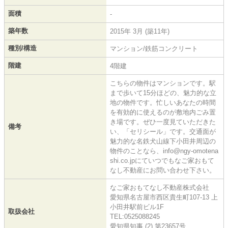
面積
-
築年数
2015年 3月 (築11年)
種別/構造
マンション/鉄筋コンクリート
階建
4階建
こちらの物件はマンションです。駅
まで歩いて15分ほどの、魅力的な立
地の物件です。忙しいあなたの時間
を有効的に使えるのが敷地内ごみ置
き場です。ぜひ一度見ていただきた
備考
い、「セリシール」です。交通面が
魅力的な名鉄犬山線下小田井周辺の
物件のことなら、info@ngy-omotena
shi.co.jpにていつでもなご家おもて
なし不動産にお問い合わせ下さい。
なご家おもてなし不動産株式会社
愛知県名古屋市西区貴生町107-13 上
小田井駅前ビル1F
取扱会社
TEL:0525088245
愛知県知事 (2) 第23657号