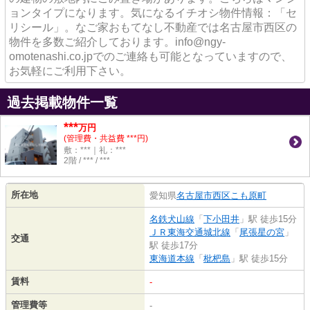
ョンタイプになります。気になるイチオシ物件情報：「セ
リシール」。なご家おもてなし不動産では名古屋市西区の
物件を多数ご紹介しております。info@ngy-
omotenashi.co.jpでのご連絡も可能となっていますので、
お気軽にご利用下さい。
過去掲載物件一覧
***
万円
(管理費・共益費 ***円)
敷：***｜礼：***
2階 / *** / ***
所在地
愛知県
名古屋市西区
こも原町
名鉄犬山線
「
下小田井
」駅 徒歩15分
ＪＲ東海交通城北線
「
尾張星の宮
」
交通
駅 徒歩17分
東海道本線
「
枇杷島
」駅 徒歩15分
賃料
-
管理費等
-