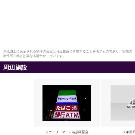
※地図上に表示される物件の位置は付近住所に所在することを表すものであり、実際の
物件所在地とは異なる場合がございます。
周辺施設
ファミリーマート清須阿原店
スギ薬