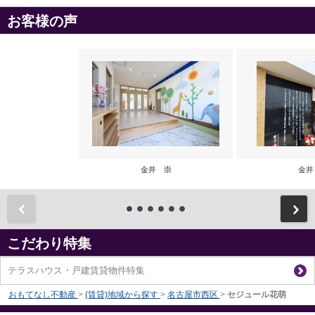
お客様の声
金井 崇
金井
前
こだわり特集
テラスハウス・戸建賃貸物件特集
おもてなし不動産
>
(賃貸)地域から探す
>
名古屋市西区
>
セジュール花萌