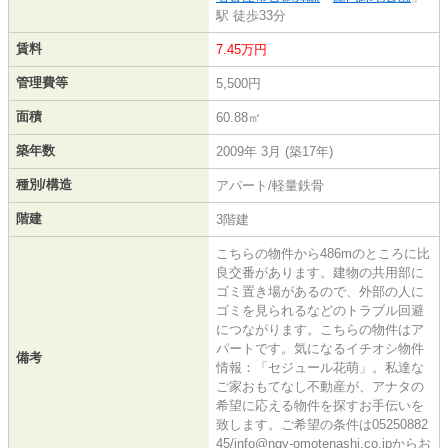
駅 徒歩33分
賃料
7.45万円
管理費等
5,500円
面積
60.88㎡
築年数
2009年 3月 (築17年)
種別/構造
アパート/軽量鉄骨
階建
3階建
こちらの物件から486mのところに比
良交番があります。建物の共用部に
ゴミ置き場があるので、外部の人に
ゴミを見られるなどのトラブル回避
につながります。こちらの物件はア
パートです。気になるイチオシ物件
備考
情報：「セジュール花萌」。私達な
ご家おもてなし不動産が、アナタの
希望に応える物件を探すお手伝いを
致します。ご希望の条件は05250882
45/info@ngy-omotenashi.co.jpからお