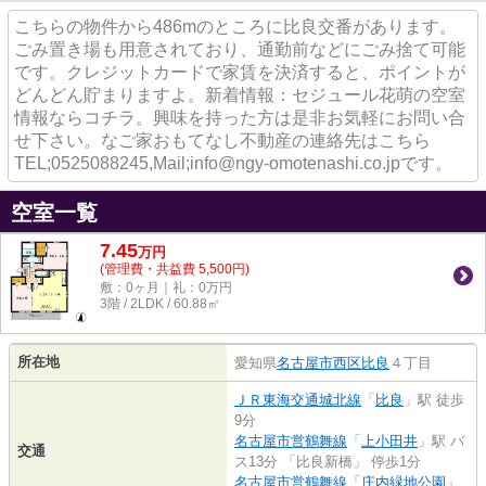
こちらの物件から486mのところに比良交番があります。
ごみ置き場も用意されており、通勤前などにごみ捨て可能
です。クレジットカードで家賃を決済すると、ポイントが
どんどん貯まりますよ。新着情報：セジュール花萌の空室
情報ならコチラ。興味を持った方は是非お気軽にお問い合
せ下さい。なご家おもてなし不動産の連絡先はこちら
TEL;0525088245,Mail;info@ngy-omotenashi.co.jpです。
空室一覧
7.45
万
円
(管理費・共益費 5,500円)
敷：0ヶ月｜礼：0万円
3階 / 2LDK / 60.88㎡
所在地
愛知県
名古屋市西区
比良
４丁目
ＪＲ東海交通城北線
「
比良
」駅 徒歩
9分
名古屋市営鶴舞線
「
上小田井
」駅 バ
交通
ス13分 「比良新橋」 停歩1分
名古屋市営鶴舞線
「
庄内緑地公園
」