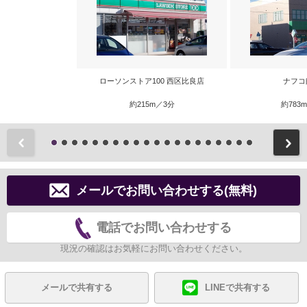
ローソンストア100 西区比良店
ナフコ
約215m／3分
約783
前
メールでお問い合わせする(無料)
電話でお問い合わせする
現況の確認はお気軽にお問い合わせください。
メールで共有する
LINEで共有する