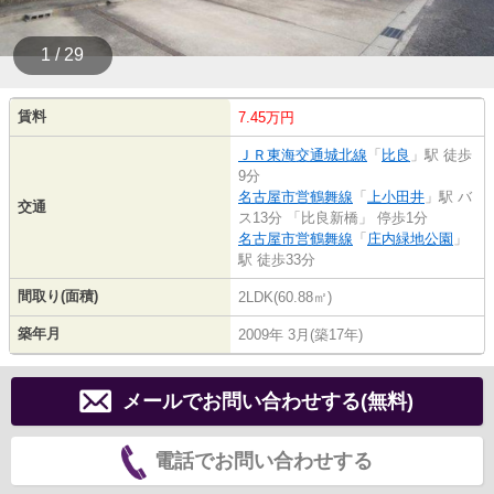
1 / 29
賃料
7.45万円
ＪＲ東海交通城北線
「
比良
」駅 徒歩
9分
名古屋市営鶴舞線
「
上小田井
」駅 バ
交通
ス13分 「比良新橋」 停歩1分
名古屋市営鶴舞線
「
庄内緑地公園
」
駅 徒歩33分
間取り(面積)
2LDK(60.88㎡)
築年月
2009年 3月(築17年)
メールでお問い合わせする(無料)
電話でお問い合わせする