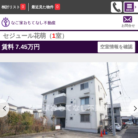
0
0
検討リスト
最近見た物件
お問合せ
セジュール花萌（
1
室）
賃料
7.45万円
空室情報を確認