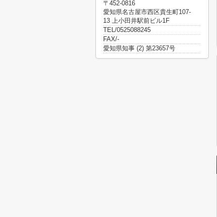
〒452-0816
愛知県名古屋市西区貴生町107-
13 上小田井駅前ビル1F
TEL/0525088245
FAX/-
愛知県知事 (2) 第23657号