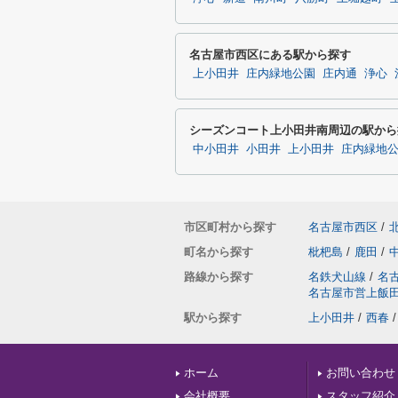
名古屋市西区にある駅から探す
上小田井
庄内緑地公園
庄内通
浄心
シーズンコート上小田井南周辺の駅から
中小田井
小田井
上小田井
庄内緑地
市区町村から探す
名古屋市西区
/
町名から探す
枇杷島
/
鹿田
/
路線から探す
名鉄犬山線
/
名
名古屋市営上飯
駅から探す
上小田井
/
西春
/
ホーム
お問い合わせ
会社概要
スタッフ紹介