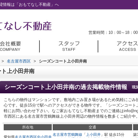
貸情報は「おもてなし不動産」へ
営業時間：10：00～18：00
>
名古屋市西区
>
シーズンコート上小田井南
ート上小田井南
シーズンコート上小田井南
の過去掲載物件情報
現
こちらの物件はマンションです。敷地内ごみ置き場があるため気軽にごみ
心です。徒歩15分で駅へのアクセスができる物件です。「シーズンコート
軽にお問い合わせ下さい。なご家おもてなし不動産までのご連絡はinfo@ngy-om
市西区にある名古屋市営鶴舞線上小田井周辺の物件情報を数多くご紹介中
所在地
交通
名古屋市営鶴舞線
「
上小田井
」駅 徒歩15分
築
愛知県
名古屋市西区
中小田井