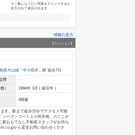
※ご覧になりたい写真をクリックすると
拡大されて表示されます。
情報の見方
【マンション】
名鉄犬山線
「
中小田井
」駅 徒歩7分
益費
-
年数）
1994年 3月 ( 築32年 )
4階建
ます。駅まで徒歩15分でアクセス可能
「シーズンコート上小田井南」のここが
ご家おもてなし不動産スタッフがお待ち
enashi.co.jpから是非お問い合わせくださ