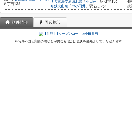
ＪＲ東海交通城北線
「
小田井
」駅 徒歩15分
4
５丁目138
名鉄犬山線
「
中小田井
」駅 徒歩7分
鉄
物件情報
周辺施設
※写真や図と実際の現状とが異なる場合は現状を優先させていただきます