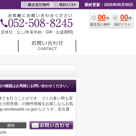
最終更新：2026年08月08日
00
00
件
件
最近見た物件
検討リスト
定休日：なし(年末年始・GW・お盆期間)
況の確認はお気軽にお問い合わせください。
捨てを行うことができ、ゴミの多い時も安
上小田井南」の物件情報をお探しならお気
otenashi.co.jpからどうぞ。名古屋
。
建物
32年