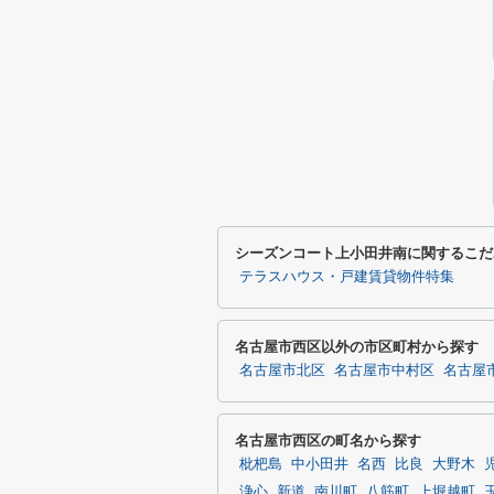
シーズンコート上小田井南に関するこだ
テラスハウス・戸建賃貸物件特集
名古屋市西区以外の市区町村から探す
名古屋市北区
名古屋市中村区
名古屋
名古屋市西区の町名から探す
枇杷島
中小田井
名西
比良
大野木
浄心
新道
南川町
八筋町
上堀越町