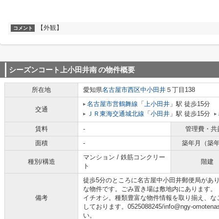
【外観】
コメント
シーズンコート上小田井南
の物件概要
所在地
愛知県
名古屋市西区
中小田井
５丁目138
名古屋市営鶴舞線
「
上小田井
」駅 徒歩15分
交通
ＪＲ東海交通城北線
「
小田井
」駅 徒歩15分
賃料
-
管理費・共
面積
-
築年月（築
マンション / 鉄筋コンクリー
種別/構造
階建
ト
徒歩5分のところに名古屋中小田井郵便局があり
な物件です。ごみ置き場は敷地内にあります。
備考
イチオシ。種類豊富な物件情報を取り揃え、な
しております。0525088245/info@ngy-omot
い。