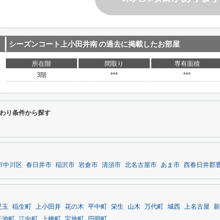
シーズンコート上小田井南
の過去に掲載したお部屋
所在階
間取り
専有面積
3階
***
***
わり条件から探す
市中川区
春日井市
稲沢市
岩倉市
清須市
北名古屋市
あま市
西春日井郡
児玉
稲生町
上小田井
花の木
平中町
栄生
山木
万代町
城西
上名古屋
新
玉池町
江向町
上橋町
宝地町
円明町