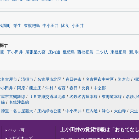
浅間町
栄生
東枇杷島
中小田井
比良
小田井
探す
公園
下小田井
尾張星の宮
庄内通
枇杷島
西枇杷島
二ツ杁
東枇杷島
新川
北名古屋市
/
清須市
/
名古屋市北区
/
春日井市
/
名古屋市中村区
/
岩倉市
/
稲
中小田井
/
阿原
/
熊之庄
/
沖村
/
名西
/
春日
/
比良
/
中之郷
古屋市営鶴舞線
/
ＪＲ東海交通城北線
/
名鉄名古屋本線
/
東海道本線
/
名鉄小
田線
/
名鉄津島線
徳重・名古屋芸大
/
庄内緑地公園
/
中小田井
/
庄内通
/
浄心
/
大山寺
/
栄生
上小田井の賃貸情報は「おもてな
ペット可
デザイナーズ