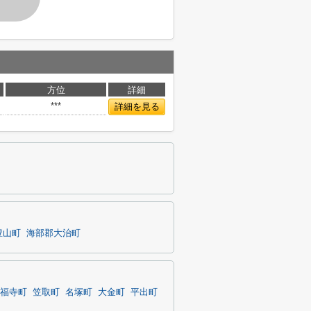
方位
詳細
***
詳細を見る
豊山町
海部郡大治町
福寺町
笠取町
名塚町
大金町
平出町