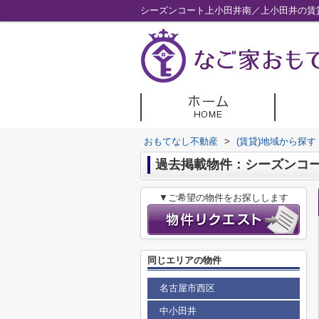
シーズンコート上小田井南／上小田井の賃
おもてなし不動産
>
(賃貸)地域から探す
過去掲載物件：シーズンコ
▼ご希望の物件をお探しします
同じエリアの物件
名古屋市西区
中小田井