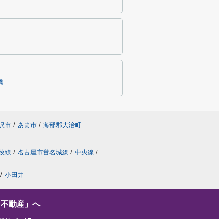
橋
沢市
/
あま市
/
海部郡大治町
牧線
/
名古屋市営名城線
/
中央線
/
/
小田井
し不動産」へ