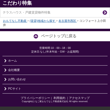
こだわり特集
テラスハウス・戸建賃貸物件特集
おもてなし不動産
>
(賃貸)地域から探す
>
名古屋市西区
>
コンフォート上小田
井
ページトップに戻る
営業時間:10：00～18：00
定休日:なし(年末年始・GW・お盆期間)
ホーム
会社概要
お問い合わせ
PCサイト
プライバシーポリシー
利用規約
｜アクセスマップ
｜
Copyright(c) なご家おもてなし不動産株式会社 All rights reserved.