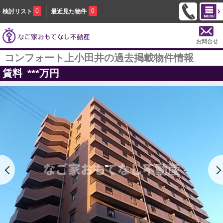
0
0
検討リスト
最近見た物件
お問合せ
コンフォート上小田井の過去掲載物件情報
賃料
***
万円