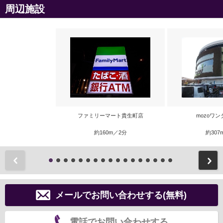
周辺施設
ファミリーマート貴生町店
mozoワ
約160m／2分
約307
前
メールでお問い合わせする(無料)
電話でお問い合わせする