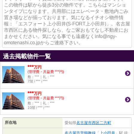
この物件は駅から徒歩3分の物件です。こちらはマンショ
ンタイプになります。共用部にはエレベータ・敷地内ごみ
置き場などが揃っております。気になるイチオシ物件情
報：「エスフォート上小田井(S-FORT上小田井)」。名古屋
市西区にある物件探しなら、なご家おもてなし不動産にお
まかせください。気になる事でも遠慮なくinfo@ngy-
omotenashi.co.jpからご連絡下さい。
過去掲載物件一覧
***
万円
(管理費・共益費 ***円)
敷：***｜礼：***
7階 / *** / ***
***
万円
(管理費・共益費 ***円)
敷：***｜礼：***
10階 / *** / ***
所在地
愛知県
名古屋市西区
二方町
名古屋市営鶴舞線
「
上小田井
」駅 徒