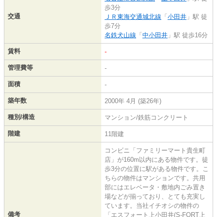
歩3分
交通
ＪＲ東海交通城北線
「
小田井
」駅 徒
歩7分
名鉄犬山線
「
中小田井
」駅 徒歩16分
賃料
-
管理費等
-
面積
-
築年数
2000年 4月 (築26年)
種別/構造
マンション/鉄筋コンクリート
階建
11階建
コンビニ「ファミリーマート貴生町
店」が160m以内にある物件です。徒
歩3分の位置に駅がある物件です。こ
ちらの物件はマンションです。共用
部にはエレベータ・敷地内ごみ置き
場などが揃っており、とても充実し
ています。当社イチオシの物件の
備考
「エスフォート上小田井(S-FORT上