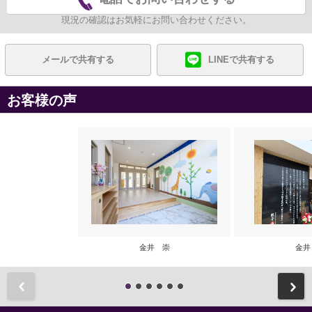
現況の確認はお気軽にお問い合わせください。
メールで共有する
LINEで共有する
お客様の声
金井 崇
金井
前