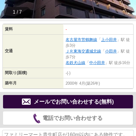
1 / 7
賃料
-
名古屋市営鶴舞線
「
上小田井
」駅 徒
歩3分
交通
ＪＲ東海交通城北線
「
小田井
」駅 徒
歩7分
名鉄犬山線
「
中小田井
」駅 徒歩16分
間取り(面積)
-(-)
築年月
2000年 4月(築26年)
メールでお問い合わせする(無料)
電話でお問い合わせする
ファミリーマート貴生町店が160m以内にある物件です。