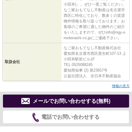
小田井)」。ぜひ一度ご覧ください。
なご家おもてなし不動産は名古屋市
西区に特化しており、数多くの賃貸
物件情報を取り扱っております。お
客様のご希望に適した物件のご紹介
をいたしますので、ぜひinfo@ngy-o
motenashi.co.jpにご連絡下さい。
なご家おもてなし不動産株式会社
愛知県名古屋市西区貴生町107-13 上
小田井駅前ビル1F
取扱会社
TEL:0525088245
愛知県知事 (2) 第23657号
公益社団法人 全日本不動産協会
情報の見方
メールでお問い合わせする(無料)
電話でお問い合わせする