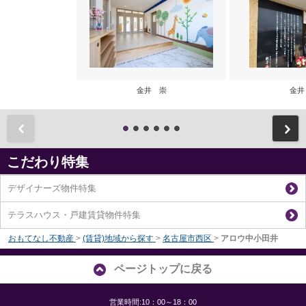
金井 崇
金井
前
こだわり特集
デザイナーズ物件特集
テラスハウス・戸建賃貸物件特集
おもてなし不動産
>
(賃貸)地域から探す
>
名古屋市西区
>
アロウ中小田井
ページトップに戻る
営業時間:10：00～18：00