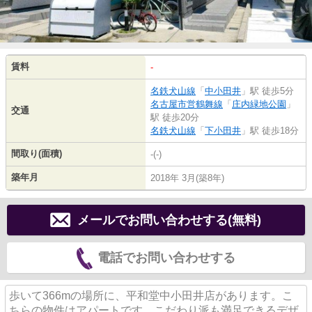
賃料
-
名鉄犬山線
「
中小田井
」駅 徒歩5分
名古屋市営鶴舞線
「
庄内緑地公園
」
交通
駅 徒歩20分
名鉄犬山線
「
下小田井
」駅 徒歩18分
間取り(面積)
-(-)
築年月
2018年 3月(築8年)
メールでお問い合わせする(無料)
電話でお問い合わせする
歩いて366mの場所に、平和堂中小田井店があります。こ
ちらの物件はアパートです。こだわり派も満足できるデザ