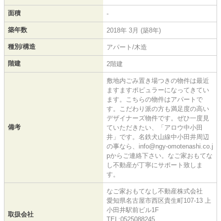
面積
-
築年数
2018年 3月 (築8年)
種別/構造
アパート/木造
階建
2階建
敷地内ごみ置き場つきの物件は最近
ますますポピュラーになってきてい
ます。こちらの物件はアパートで
す。こだわり派の方も満足度の高い
デザイナーズ物件です。ぜひ一度見
備考
ていただきたい、「アロウ中小田
井」です。名鉄犬山線中小田井周辺
の事なら、info@ngy-omotenashi.co.j
pからご連絡下さい。なご家おもてな
し不動産が丁寧にサポート致しま
す。
なご家おもてなし不動産株式会社
愛知県名古屋市西区貴生町107-13 上
小田井駅前ビル1F
取扱会社
TEL:0525088245