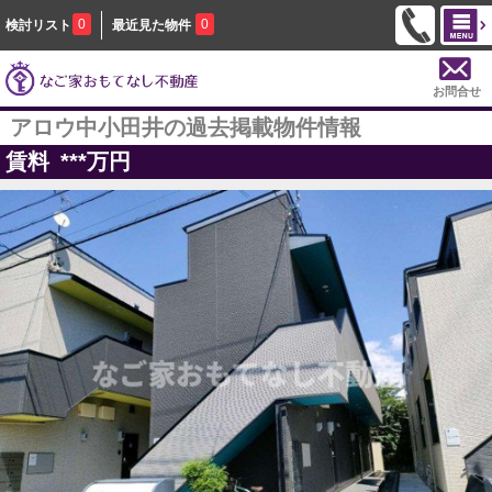
0
0
検討リスト
最近見た物件
お問合せ
アロウ中小田井の過去掲載物件情報
賃料
***
万円