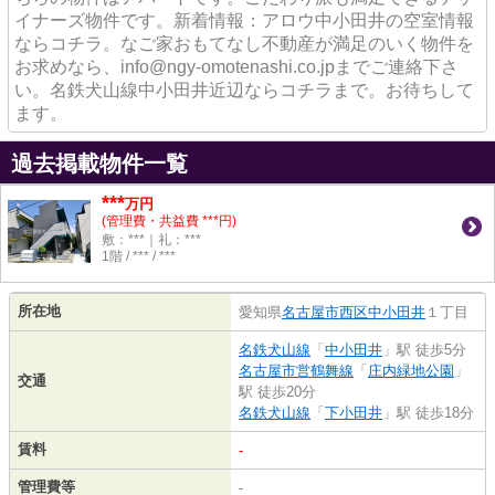
イナーズ物件です。新着情報：アロウ中小田井の空室情報
ならコチラ。なご家おもてなし不動産が満足のいく物件を
お求めなら、info@ngy-omotenashi.co.jpまでご連絡下さ
い。名鉄犬山線中小田井近辺ならコチラまで。お待ちして
ます。
過去掲載物件一覧
***
万円
(管理費・共益費 ***円)
敷：***｜礼：***
1階 / *** / ***
所在地
愛知県
名古屋市西区
中小田井
１丁目
名鉄犬山線
「
中小田井
」駅 徒歩5分
名古屋市営鶴舞線
「
庄内緑地公園
」
交通
駅 徒歩20分
名鉄犬山線
「
下小田井
」駅 徒歩18分
賃料
-
管理費等
-