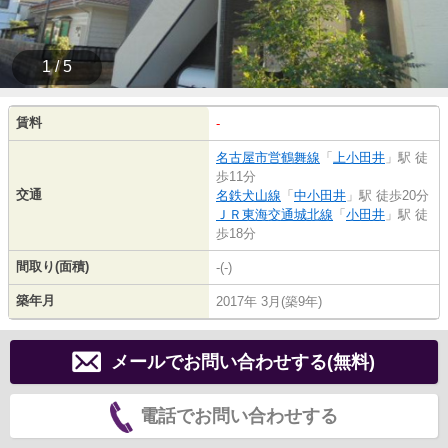
1 / 5
賃料
-
名古屋市営鶴舞線
「
上小田井
」駅 徒
歩11分
交通
名鉄犬山線
「
中小田井
」駅 徒歩20分
ＪＲ東海交通城北線
「
小田井
」駅 徒
歩18分
間取り(面積)
-(-)
築年月
2017年 3月(築9年)
メールでお問い合わせする(無料)
電話でお問い合わせする