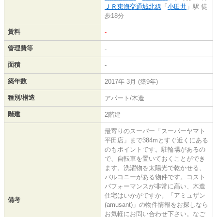
ＪＲ東海交通城北線
「
小田井
」駅 徒
歩18分
賃料
-
管理費等
-
面積
-
築年数
2017年 3月 (築9年)
種別/構造
アパート/木造
階建
2階建
最寄りのスーパー「スーパーヤマト
平田店」まで384mとすぐ近くにある
のもポイントです。駐輪場があるの
で、自転車を置いておくことができ
ます。洗濯物を太陽光で乾かせる、
バルコニーがある物件です。コスト
パフォーマンスが非常に高い、木造
住宅はいかがですか。「アミュザン
備考
(amusant)」の物件情報をお探しなら
お気軽にお問い合わせ下さい。なご