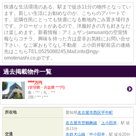
快適な生活環境のある、駅まで徒歩11分の物件となってい
ます。新しい生活にお勧めなのが、こちらのアパートで
す。近隣住民にとっても快適になる敷地内ごみ置き場付き
です。クローゼットがあるので、洋服好きの方も好きなだ
け楽しめます。新着情報：アミュザン(amusant)の空室情
報ならコチラ。興味を持った方は是非お気軽にお問い合せ
下さい。なご家おもてなし不動産 上小田井駅前店の連絡
先はこちらTEL;0525088245,Mail;info@ngy-
omotenashi.co.jpです。
過去掲載物件一覧
***
万円
(管理費・共益費 ***円)
敷：***｜礼：***
2階 / *** / ***
所在地
愛知県
名古屋市西区
平中町
名古屋市営鶴舞線
「
上小田井
」駅 徒
歩11分
交通
名鉄犬山線
「
中小田井
」駅 徒歩20分