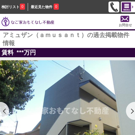
0
0
検討リスト
最近見た物件
お問合せ
アミュザン（ａｍｕｓａｎｔ）の過去掲載物件
情報
賃料
***
万円