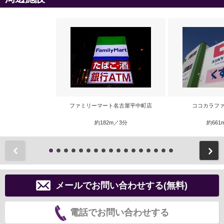
ファミリーマート名古屋平中町店
ココカラファ
約182m／3分
約661
前
メールでお問い合わせする(無料)
電話でお問い合わせする