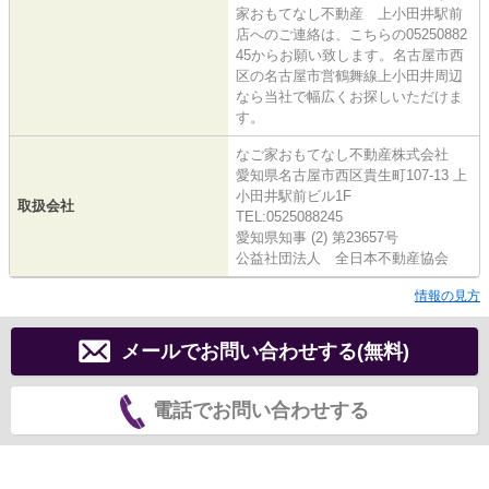
家おもてなし不動産 上小田井駅前
店へのご連絡は、こちらの05250882
45からお願い致します。名古屋市西
区の名古屋市営鶴舞線上小田井周辺
なら当社で幅広くお探しいただけま
す。
なご家おもてなし不動産株式会社
愛知県名古屋市西区貴生町107-13 上
小田井駅前ビル1F
取扱会社
TEL:0525088245
愛知県知事 (2) 第23657号
公益社団法人 全日本不動産協会
情報の見方
メールでお問い合わせする(無料)
電話でお問い合わせする