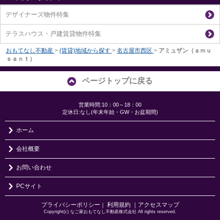
デザイナーズ物件特集
テラスハウス・戸建賃貸物件特集
おもてなし不動産
>
(賃貸)地域から探す
>
名古屋市西区
>
アミュザン（ａｍｕ
ｓａｎｔ）
ページトップに戻る
営業時間:10：00～18：00
定休日:なし(年末年始・GW・お盆期間)
ホーム
会社概要
お問い合わせ
PCサイト
プライバシーポリシー
利用規約
｜アクセスマップ
｜
Copyright(c) なご家おもてなし不動産株式会社 All rights reserved.