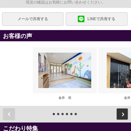
現況の確認はお気軽にお問い合わせください。
メールで共有する
LINEで共有する
お客様の声
金井 崇
金井
前
こだわり特集