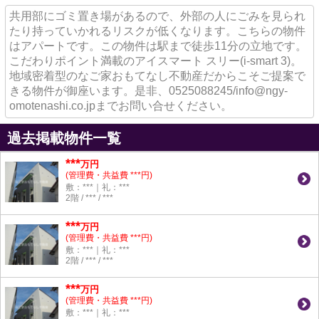
共用部にゴミ置き場があるので、外部の人にごみを見られ
たり持っていかれるリスクが低くなります。こちらの物件
はアパートです。この物件は駅まで徒歩11分の立地です。
こだわりポイント満載のアイスマート スリー(i-smart 3)。
地域密着型のなご家おもてなし不動産だからこそご提案で
きる物件が御座います。是非、0525088245/info@ngy-
omotenashi.co.jpまでお問い合せください。
過去掲載物件一覧
***
万円
(管理費・共益費 ***円)
敷：***｜礼：***
2階 / *** / ***
***
万円
(管理費・共益費 ***円)
敷：***｜礼：***
2階 / *** / ***
***
万円
(管理費・共益費 ***円)
敷：***｜礼：***