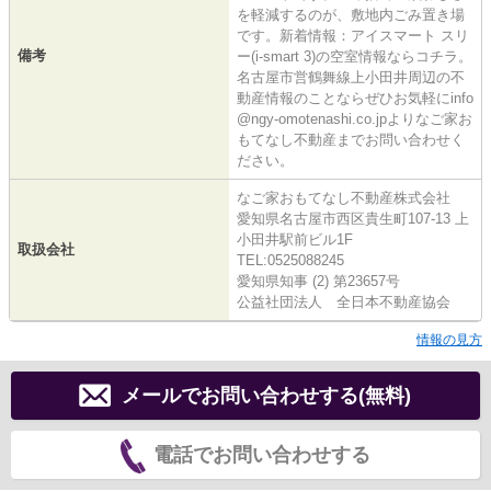
を軽減するのが、敷地内ごみ置き場
です。新着情報：アイスマート スリ
備考
ー(i-smart 3)の空室情報ならコチラ。
名古屋市営鶴舞線上小田井周辺の不
動産情報のことならぜひお気軽にinfo
@ngy-omotenashi.co.jpよりなご家お
もてなし不動産までお問い合わせく
ださい。
なご家おもてなし不動産株式会社
愛知県名古屋市西区貴生町107-13 上
小田井駅前ビル1F
取扱会社
TEL:0525088245
愛知県知事 (2) 第23657号
公益社団法人 全日本不動産協会
情報の見方
メールでお問い合わせする(無料)
電話でお問い合わせする