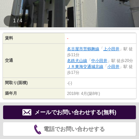
1 / 4
賃料
-
名古屋市営鶴舞線
「
上小田井
」駅 徒
歩11分
交通
名鉄犬山線
「
中小田井
」駅 徒歩20分
ＪＲ東海交通城北線
「
小田井
」駅 徒
歩17分
間取り(面積)
-(-)
築年月
2018年 4月(築8年)
メールでお問い合わせする(無料)
電話でお問い合わせする