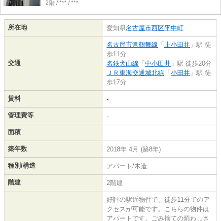
2階 / *** / ***
所在地
愛知県
名古屋市西区
平中町
名古屋市営鶴舞線
「
上小田井
」駅 徒
歩11分
交通
名鉄犬山線
「
中小田井
」駅 徒歩20分
ＪＲ東海交通城北線
「
小田井
」駅 徒
歩17分
賃料
-
管理費等
-
面積
-
築年数
2018年 4月 (築8年)
種別/構造
アパート/木造
階建
2階建
好評の駅近物件で、徒歩11分でのア
クセスが可能です。こちらの物件は
アパートです。ごみ捨ての煩わしさ