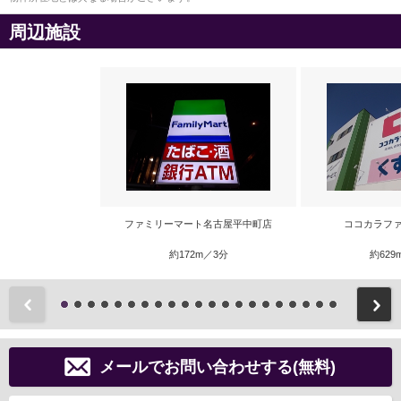
周辺施設
ファミリーマート名古屋平中町店
ココカラファ
約172m／3分
約629
前
メールでお問い合わせする(無料)