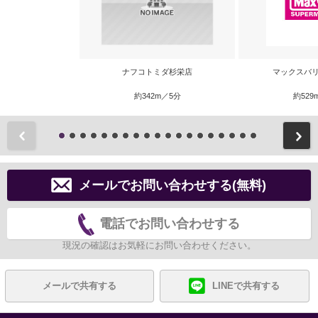
ナフコトミダ杉栄店
マックスバリ
約342m／5分
約529
前
メールでお問い合わせする(無料)
電話でお問い合わせする
現況の確認はお気軽にお問い合わせください。
メールで共有する
LINEで共有する