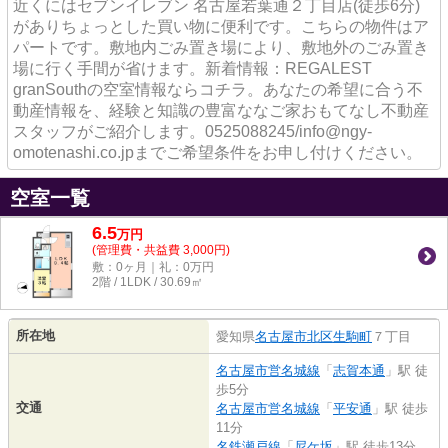
近くにはセブンイレブン 名古屋若葉通２丁目店(徒歩6分)
がありちょっとした買い物に便利です。こちらの物件はア
パートです。敷地内ごみ置き場により、敷地外のごみ置き
場に行く手間が省けます。新着情報：REGALEST
granSouthの空室情報ならコチラ。あなたの希望に合う不
動産情報を、経験と知識の豊富ななご家おもてなし不動産
スタッフがご紹介します。0525088245/info@ngy-
omotenashi.co.jpまでご希望条件をお申し付けください。
空室一覧
6.5
万
円
(管理費・共益費 3,000円)
敷：0ヶ月｜礼：0万円
2階 / 1LDK / 30.69㎡
所在地
愛知県
名古屋市北区
生駒町
７丁目
名古屋市営名城線
「
志賀本通
」駅 徒
歩5分
交通
名古屋市営名城線
「
平安通
」駅 徒歩
11分
名鉄瀬戸線
「
尼ケ坂
」駅 徒歩13分