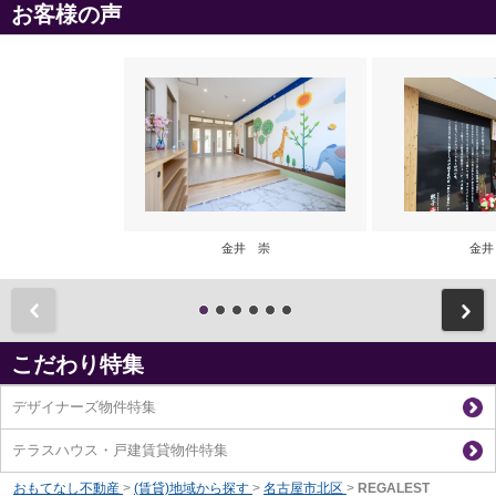
お客様の声
金井 崇
金井
前
こだわり特集
デザイナーズ物件特集
テラスハウス・戸建賃貸物件特集
おもてなし不動産
>
(賃貸)地域から探す
>
名古屋市北区
>
REGALEST