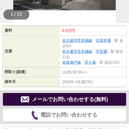
1 / 13
賃料
6.5万円
名古屋市営名城線
「
志賀本通
」駅 徒
歩5分
交通
名古屋市営名城線
「
平安通
」駅 徒歩
11分
名鉄瀬戸線
「
尼ケ坂
」駅 徒歩13分
間取り(面積)
1LDK(30.69㎡)
築年月
2019年 4月(築7年)
メールでお問い合わせする(無料)
電話でお問い合わせする