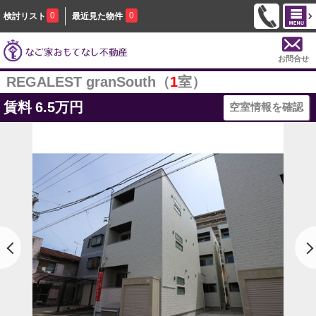
0
0
検討リスト
最近見た物件
お問合せ
REGALEST granSouth（
1
室）
賃料
6.5万円
空室情報を確認