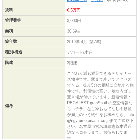
賃料
6.5万円
管理費等
3,000円
面積
30.69㎡
築年数
2019年 4月 (築7年)
種別/構造
アパート/木造
階建
3階建
こだわり派も満足できるデザイナー
ズ物件です。駅まで歩いてアクセス
できる、徒歩5分の距離に立地する物
件です。利便性の高い、敷地内ゴミ
置き場が付いています。新着情報：
REGALEST granSouthの空室情報な
備考
らコチラ。なご家おもてなし不動産
が満足のいく物件をお求めなら、info
@ngy-omotenashi.co.jpまでご連絡下
さい。名古屋市営名城線志賀本通近
辺ならコチラまで。お待ちしてま
す。