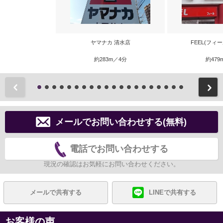
ヤマナカ 清水店
FEEL(フィ
約283m／4分
約479
前
メールでお問い合わせする(無料)
電話でお問い合わせする
現況の確認はお気軽にお問い合わせください。
メールで共有する
LINEで共有する
お客様の声