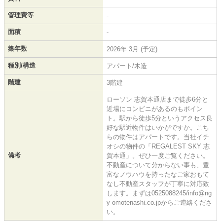
管理費等
-
面積
-
築年数
2026年 3月 (予定)
種別/構造
アパート/木造
階建
3階建
ローソン 志賀本通店まで徒歩6分と
近場にコンビニがあるのもポイン
ト。駅から徒歩5分というアクセス良
好な駅近物件はいかがですか。こち
らの物件はアパートです。当社イチ
オシの物件の「REGALEST SKY 志
備考
賀本通」。ぜひ一度ご覧ください。
不動産について分からない事も、豊
富なノウハウを持ったなご家おもて
なし不動産スタッフが丁寧に対応致
します。まずは0525088245/info@ng
y-omotenashi.co.jpからご連絡くださ
い。