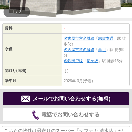
1 / 2
賃料
-
名古屋市営名城線
「
志賀本通
」駅 徒
歩5分
交通
名古屋市営名城線
「
黒川
」駅 徒歩9
分
名鉄瀬戸線
「
尼ケ坂
」駅 徒歩16分
間取り(面積)
-(-)
築年月
2026年 3月(予定)
メールでお問い合わせする(無料)
電話でお問い合わせする
こちらの物件は最寄りのスーパー「ヤマナカ 清水店」が