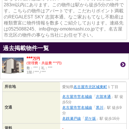
283m以内にあります。この物件は駅から徒歩5分の物件で
す。こちらの物件はアパートです。こだわりポイント満載
のREGALEST SKY 志賀本通。なご家おもてなし不動産は
種類豊富に物件情報を数多くご紹介しております。連絡先
は0525088245、info@ngy-omotenashi.co.jpです。名古屋
市北区の物件の事なら当社にお任せ下さい。
過去掲載物件一覧
***
万円
(管理費・共益費 ***円)
敷：***｜礼：***
1階 / *** / ***
所在地
愛知県
名古屋市北区
城東町
１丁目
名古屋市営名城線
「
志賀本通
」駅 徒
歩5分
交通
名古屋市営名城線
「
黒川
」駅 徒歩9
分
名鉄瀬戸線
「
尼ケ坂
」駅 徒歩16分
賃料
-