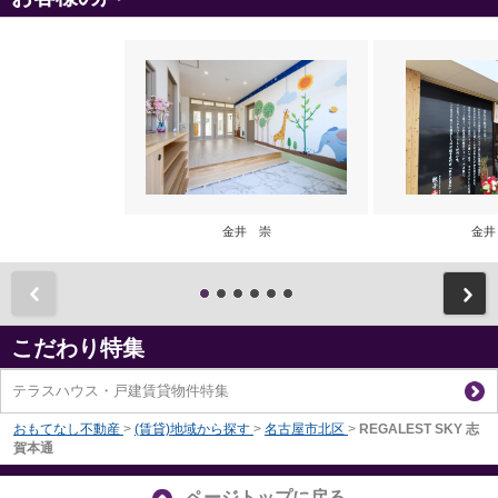
金井 崇
金井
前
こだわり特集
テラスハウス・戸建賃貸物件特集
おもてなし不動産
>
(賃貸)地域から探す
>
名古屋市北区
>
REGALEST SKY 志
賀本通
ページトップに戻る