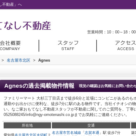
なし不動産」へ
営業時間：10：00～18：00
>
名古屋市北区
>
Agnes
Agnes
の過去掲載物件情報
現況の確認はお気軽にお問い合わ
ファミリーマート 大杉三丁目店まで徒歩6分と近場にコンビニがあるのも
通勤やお出かけに便利な、徒歩7分に駅のある物件です。当社イチオシの物件
い。なご家おもてなし不動産スタッフが不動産に関してのご質問を、丁寧
0525088245/info@ngy-omotenashi.co.jpまでお気軽にご連絡ください。
所在地
交通
名古屋市営名城線
「
志賀本通
」駅 徒歩7分
築
愛知県
名古屋市北区
水切町
２