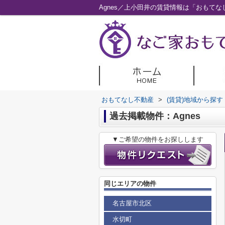
Agnes／上小田井の賃貸情報は「おもて
おもてなし不動産
>
(賃貸)地域から探す
過去掲載物件：Agnes
▼ご希望の物件をお探しします
同じエリアの物件
名古屋市北区
水切町