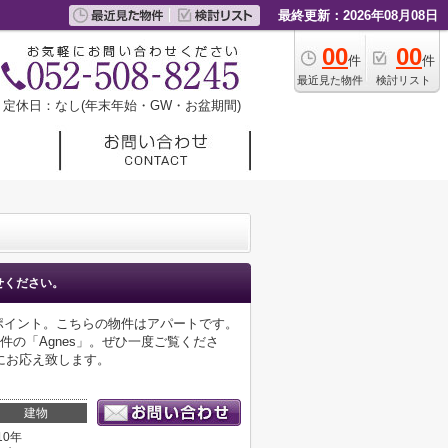
最終更新：2026年08月08日
00
00
件
件
最近見た物件
検討リスト
定休日：なし(年末年始・GW・お盆期間)
せください。
ポイント。こちらの物件はアパートです。
の「Agnes」。ぜひ一度ご覧くださ
にお応え致します。
建物
10年