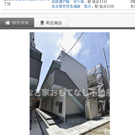
名鉄瀬戸線
「
尼ケ坂
」駅 徒歩11分
2
丁目
名古屋市営名城線
「
黒川
」駅 徒歩13分
木
物件情報
周辺施設