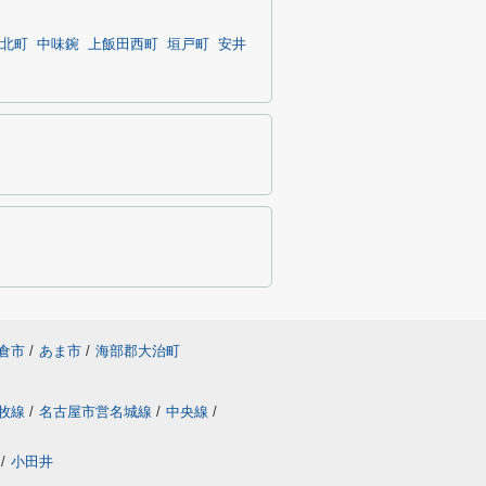
北町
中味鋺
上飯田西町
垣戸町
安井
倉市
/
あま市
/
海部郡大治町
牧線
/
名古屋市営名城線
/
中央線
/
/
小田井