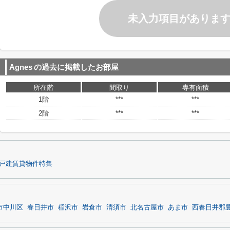
未入力項目がありま
Agnes
の過去に掲載したお部屋
所在階
間取り
専有面積
1階
***
***
2階
***
***
戸建賃貸物件特集
市中川区
春日井市
稲沢市
岩倉市
清須市
北名古屋市
あま市
西春日井郡