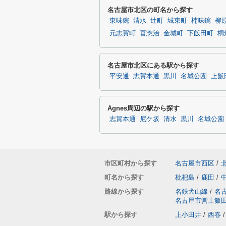
名古屋市北区の町名から探す
東味鋺
清水
辻町
城東町
楠味鋺
柳
元志賀町
喜惣治
金城町
下飯田町
桐
名古屋市北区にある駅から探す
平安通
志賀本通
黒川
名城公園
上飯
Agnes周辺の駅から探す
志賀本通
尼ケ坂
清水
黒川
名城公園
市区町村から探す
名古屋市西区
/
町名から探す
枇杷島
/
鹿田
/
路線から探す
名鉄犬山線
/
名
名古屋市営上飯
駅から探す
上小田井
/
西春
/