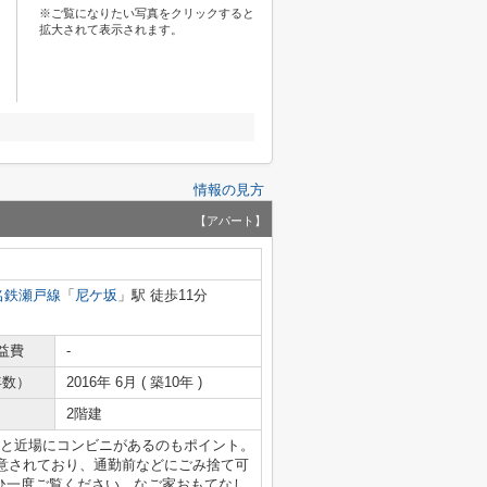
※ご覧になりたい写真をクリックすると
拡大されて表示されます。
情報の見方
【アパート】
名鉄瀬戸線
「
尼ケ坂
」駅 徒歩11分
益費
-
年数）
2016年 6月 ( 築10年 )
2階建
分と近場にコンビニがあるのもポイント。
意されており、通勤前などにごみ捨て可
ぜひ一度ご覧ください。なご家おもてなし