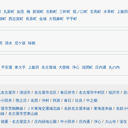
原
丸新町
如意
楠
新堀町
生駒町
三軒町
龍ノ口町
玄馬町
水草町
上飯田
畑町
西志賀町
長喜町
金城
大我麻町
平手町
田
清水
尼ケ坂
味鋺
平安通
東大手
上飯田
名古屋城
大曽根
浄心
浅間町
庄内通
丸の内
北名古屋市
/
清須市
/
名古屋市北区
/
春日井市
/
名古屋市中村区
/
稲沢市
/
岩
中小田井
/
熊之庄
/
名西
/
沖村
/
阿原
/
春日
/
比良
/
中之郷
古屋市営鶴舞線
/
ＪＲ東海交通城北線
/
名鉄名古屋本線
/
東海道本線
/
名鉄小
田線
/
名古屋市営東山線
徳重・名古屋芸大
/
庄内緑地公園
/
中小田井
/
庄内通
/
浄心
/
大山寺
/
栄生