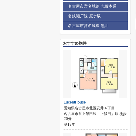
名古屋市営名城線 志賀本通
名鉄瀬戸線 尼ケ坂
名古屋市営名城線 黒川
おすすめ物件
LucentHouse
愛知県名古屋市北区安井４丁目
名古屋市営上飯田線「上飯田」駅 徒歩
20分
築18年