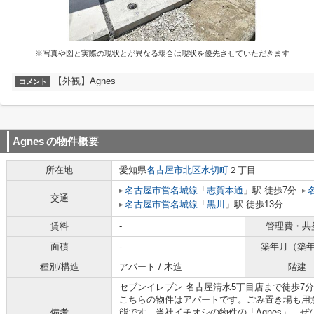
※写真や図と実際の現状とが異なる場合は現状を優先させていただきます
【外観】Agnes
コメント
Agnes
の物件概要
所在地
愛知県
名古屋市北区
水切町
２丁目
名古屋市営名城線
「
志賀本通
」駅 徒歩7分
交通
名古屋市営名城線
「
黒川
」駅 徒歩13分
賃料
-
管理費・共
面積
-
築年月（築
種別/構造
アパート / 木造
階建
セブンイレブン 名古屋清水5丁目店まで徒歩7
こちらの物件はアパートです。ごみ置き場も用
備考
能です。当社イチオシの物件の「Agnes」。