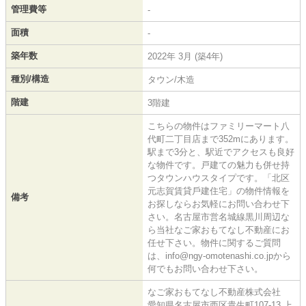
管理費等
-
面積
-
築年数
2022年 3月 (築4年)
種別/構造
タウン/木造
階建
3階建
こちらの物件はファミリーマート八
代町二丁目店まで352mにあります。
駅まで3分と、駅近でアクセスも良好
な物件です。戸建ての魅力も併せ持
つタウンハウスタイプです。「北区
元志賀賃貸⼾建住宅」の物件情報を
備考
お探しならお気軽にお問い合わせ下
さい。名古屋市営名城線黒川周辺な
ら当社なご家おもてなし不動産にお
任せ下さい。物件に関するご質問
は、info@ngy-omotenashi.co.jpから
何でもお問い合わせ下さい。
なご家おもてなし不動産株式会社
愛知県名古屋市西区貴生町107-13 上