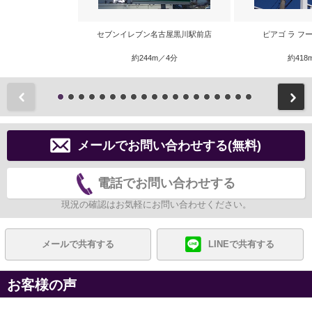
セブンイレブン名古屋黒川駅前店
ピアゴ ラ フ
約244m／4分
約418
前
メールでお問い合わせする(無料)
電話でお問い合わせする
現況の確認はお気軽にお問い合わせください。
メールで共有する
LINEで共有する
お客様の声