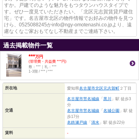
すか。戸建てのような魅力をもつタウンハウスタイプで
す。ぜひ一度見ていただきたい、「北区元志賀賃貸⼾建住
宅」です。名古屋市北区の物件情報でお好みの物件を見つ
けら、0525088245かinfo@ngy-omotenashi.co.jpより、遠
慮なくなご家おもてなし不動産までご連絡下さい。
過去掲載物件一覧
***
万円
(管理費・共益費 ***円)
敷：***｜礼：***
1-3階 / *** / ***
所在地
愛知県
名古屋市北区
元志賀町
２丁目
名古屋市営名城線
「
黒川
」駅 徒歩3
分
交通
名古屋市営名城線
「
名城公園
」駅 徒
歩17分
名鉄瀬戸線
「
清水
」駅 徒歩22分
賃料
-