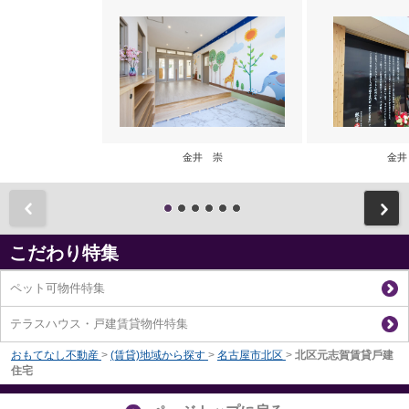
金井 崇
金井
前
こだわり特集
ペット可物件特集
テラスハウス・戸建賃貸物件特集
おもてなし不動産
>
(賃貸)地域から探す
>
名古屋市北区
>
北区元志賀賃貸⼾建
住宅