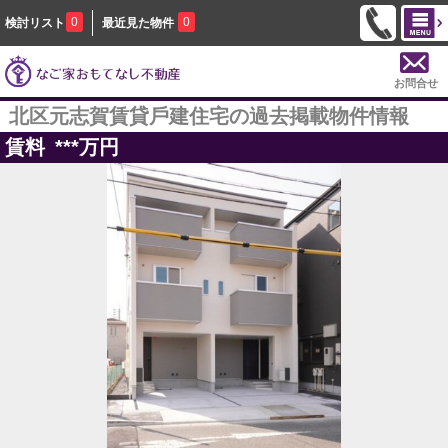
0
0
検討リスト
最近見た物件
お問合せ
北区元志賀賃貸⼾建住宅の過去掲載物件情報
賃料
***
万円