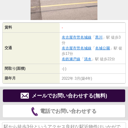
賃料
-
名古屋市営名城線
「
黒川
」駅 徒歩3
分
交通
名古屋市営名城線
「
名城公園
」駅 徒
歩17分
名鉄瀬戸線
「
清水
」駅 徒歩22分
間取り(面積)
-(-)
築年月
2022年 3月(築4年)
メールでお問い合わせする(無料)
電話でお問い合わせする
駅から徒歩3分というアクセス良好な駅近物件はいかがで