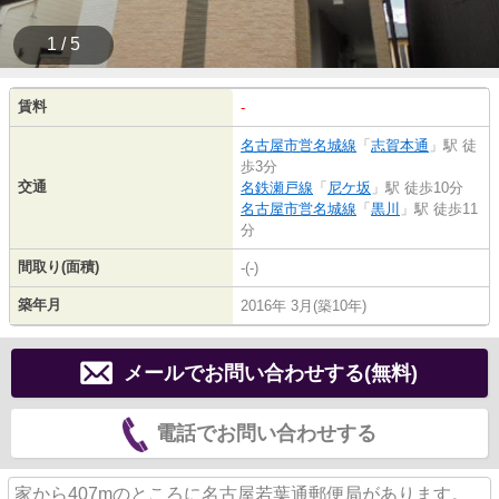
1 / 5
賃料
-
名古屋市営名城線
「
志賀本通
」駅 徒
歩3分
交通
名鉄瀬戸線
「
尼ケ坂
」駅 徒歩10分
名古屋市営名城線
「
黒川
」駅 徒歩11
分
間取り(面積)
-(-)
築年月
2016年 3月(築10年)
メールでお問い合わせする(無料)
電話でお問い合わせする
家から407mのところに名古屋若葉通郵便局があります。