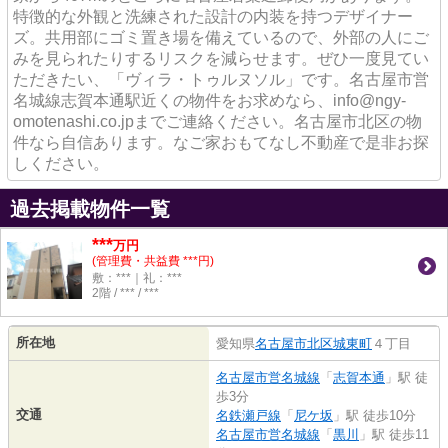
特徴的な外観と洗練された設計の内装を持つデザイナー
ズ。共用部にゴミ置き場を備えているので、外部の人にご
みを見られたりするリスクを減らせます。ぜひ一度見てい
ただきたい、「ヴィラ・トゥルヌソル」です。名古屋市営
名城線志賀本通駅近くの物件をお求めなら、info@ngy-
omotenashi.co.jpまでご連絡ください。名古屋市北区の物
件なら自信あります。なご家おもてなし不動産で是非お探
しください。
過去掲載物件一覧
***
万円
(管理費・共益費 ***円)
敷：***｜礼：***
2階 / *** / ***
所在地
愛知県
名古屋市北区
城東町
４丁目
名古屋市営名城線
「
志賀本通
」駅 徒
歩3分
交通
名鉄瀬戸線
「
尼ケ坂
」駅 徒歩10分
名古屋市営名城線
「
黒川
」駅 徒歩11