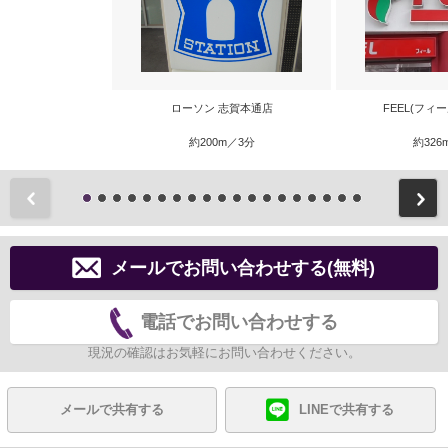
ローソン 志賀本通店
FEEL(フィ
約200m／3分
約326
前
メールでお問い合わせする(無料)
電話でお問い合わせする
現況の確認はお気軽にお問い合わせください。
メールで共有する
LINEで共有する