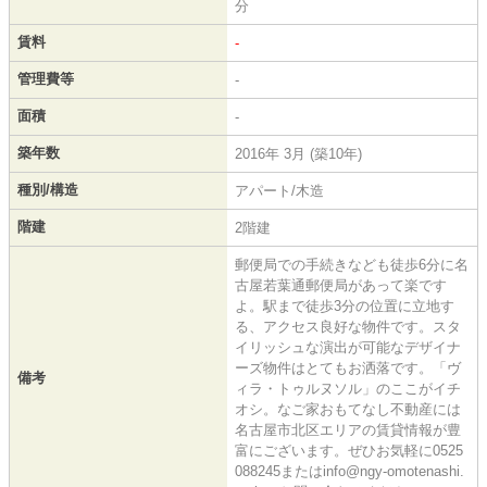
分
賃料
-
管理費等
-
面積
-
築年数
2016年 3月 (築10年)
種別/構造
アパート/木造
階建
2階建
郵便局での手続きなども徒歩6分に名
古屋若葉通郵便局があって楽です
よ。駅まで徒歩3分の位置に立地す
る、アクセス良好な物件です。スタ
イリッシュな演出が可能なデザイナ
ーズ物件はとてもお洒落です。「ヴ
備考
ィラ・トゥルヌソル」のここがイチ
オシ。なご家おもてなし不動産には
名古屋市北区エリアの賃貸情報が豊
富にございます。ぜひお気軽に0525
088245またはinfo@ngy-omotenashi.