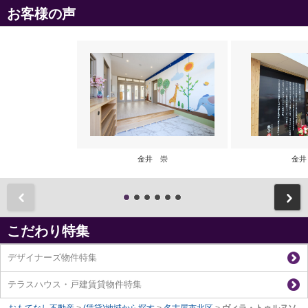
お客様の声
金井 崇
金井
前
こだわり特集
デザイナーズ物件特集
テラスハウス・戸建賃貸物件特集