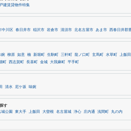
戸建賃貸物件特集
市中川区
春日井市
稲沢市
岩倉市
清須市
北名古屋市
あま市
西春日井郡
味鋺
柳原
如意
楠
新堀町
生駒町
三軒町
龍ノ口町
玄馬町
水草町
上飯田
畑町
西志賀町
長喜町
金城
大我麻町
平手町
田
清水
尼ケ坂
味鋺
探す
名城公園
東大手
上飯田
大曽根
名古屋城
浄心
庄内通
浅間町
丸の内