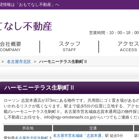
貸情報は「おもてなし不動産」へ
営業時間：10：00～18：00
>
名古屋市北区
>
ハーモニーテラス生駒町Ⅱ
ハーモニーテラス生駒町Ⅱ
ローソン 志賀本通店が373mにある物件です。共用部にゴミ置き場があ
いかれるリスクが低くなります。駅まで徒歩5分の位置に立地する、アク
載のハーモニーテラス生駒町Ⅱ。名古屋市営名城線志賀本通周辺の物件探
し不動産にお任せを。info@ngy-omotenashi.co.jpからいつでもご連絡く
所在地
交通
名古屋市営名城線
「
志賀本通
」駅 徒歩5分
築
愛知県
名古屋市北区
生駒町
３