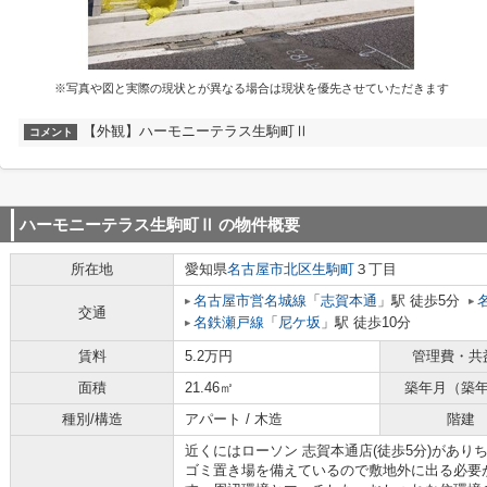
※写真や図と実際の現状とが異なる場合は現状を優先させていただきます
【外観】ハーモニーテラス生駒町Ⅱ
コメント
ハーモニーテラス生駒町Ⅱ
の物件概要
所在地
愛知県
名古屋市北区
生駒町
３丁目
名古屋市営名城線
「
志賀本通
」駅 徒歩5分
交通
名鉄瀬戸線
「
尼ケ坂
」駅 徒歩10分
賃料
5.2万円
管理費・共
面積
21.46㎡
築年月（築
種別/構造
アパート / 木造
階建
近くにはローソン 志賀本通店(徒歩5分)があ
ゴミ置き場を備えているので敷地外に出る必要