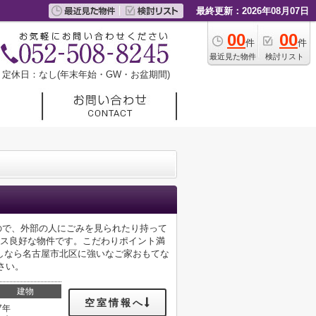
最終更新：2026年08月07日
00
00
件
件
最近見た物件
検討リスト
定休日：なし(年末年始・GW・お盆期間)
るので、外部の人にごみを見られたり持って
セス良好な物件です。こだわりポイント満
しなら名古屋市北区に強いなご家おもてな
ださい。
建物
空室情報へ
7年