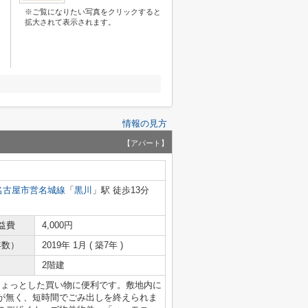
※ご覧になりたい写真をクリックすると
拡大されて表示されます。
情報の見方
【アパート】
名古屋市営名城線
「
黒川
」駅 徒歩13分
益費
4,000円
年数）
2019年 1月 ( 築7年 )
2階建
りちょっとした買い物に便利です。敷地内に
が無く、短時間でごみ出しを終えられま