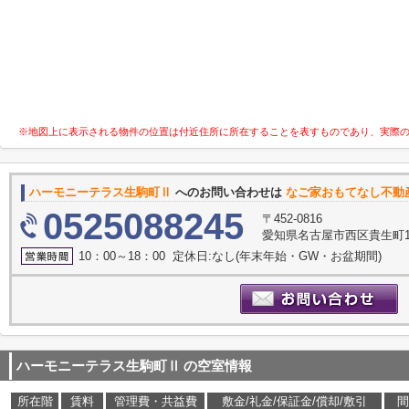
※地図上に表示される物件の位置は付近住所に所在することを表すものであり、実際
ハーモニーテラス生駒町Ⅱ
へのお問い合わせは
なご家おもてなし不動
0525088245
〒452-0816
愛知県名古屋市西区貴生町10
10：00～18：00 定休日:なし(年末年始・GW・お盆期間)
ハーモニーテラス生駒町Ⅱ
の空室情報
所在階
賃料
管理費・共益費
敷金/礼金/保証金/償却/敷引
間