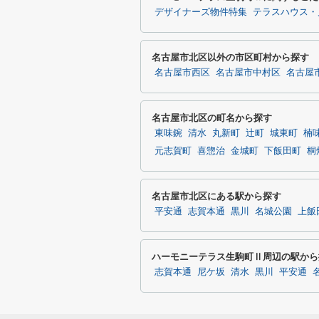
デザイナーズ物件特集
テラスハウス・
名古屋市北区以外の市区町村から探す
名古屋市西区
名古屋市中村区
名古屋
名古屋市北区の町名から探す
東味鋺
清水
丸新町
辻町
城東町
楠
元志賀町
喜惣治
金城町
下飯田町
桐
名古屋市北区にある駅から探す
平安通
志賀本通
黒川
名城公園
上飯
ハーモニーテラス生駒町Ⅱ周辺の駅から
志賀本通
尼ケ坂
清水
黒川
平安通