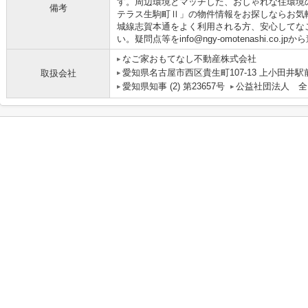
す。周辺環境とマッチした、おしゃれな住環境
備考
テラス生駒町Ⅱ」の物件情報をお探しならお気
城線志賀本通をよく利用される方、安心してな
い。疑問点等をinfo@ngy-omotenashi.co.
なご家おもてなし不動産株式会社
愛知県名古屋市西区貴生町107-13 上小田井駅
取扱会社
愛知県知事 (2) 第23657号
公益社団法人 全