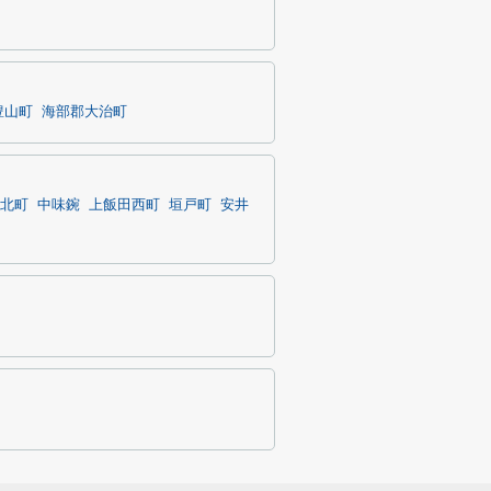
豊山町
海部郡大治町
北町
中味鋺
上飯田西町
垣戸町
安井