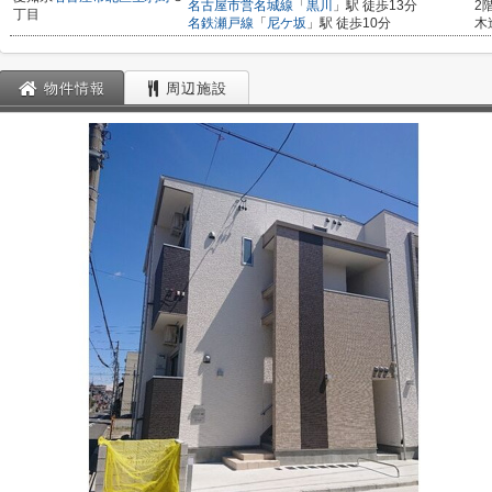
名古屋市営名城線
「
黒川
」駅 徒歩13分
2
丁目
名鉄瀬戸線
「
尼ケ坂
」駅 徒歩10分
木
物件情報
周辺施設