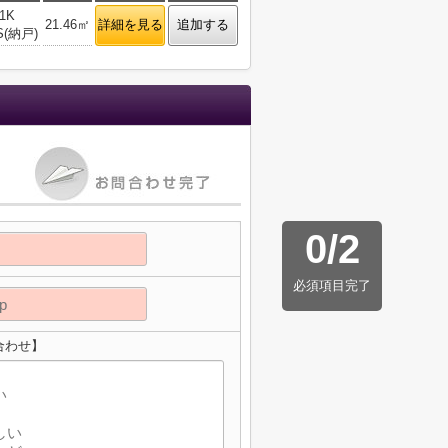
1K
21.46㎡
詳細を見る
追加する
S(納戸)
0
/
2
必須項目完了
合わせ】