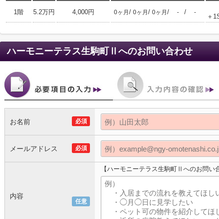
1階
5.2万円
4,000円
/
/
/
/
0ヶ月
0ヶ月
0ヶ月
-
-
＋1
ハーモニーテラス生駒町Ⅱ
へのお問い合わせ
お名前
必須
メールアドレス
必須
【ハーモニーテラス生駒町Ⅱへのお問い
内容
任意