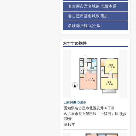
名古屋市営名城線 志賀本通
名古屋市営名城線 黒川
名鉄瀬戸線 尼ケ坂
おすすめ物件
LucentHouse
愛知県名古屋市北区安井４丁目
名古屋市営上飯田線「上飯田」駅 徒歩
20分
築18年