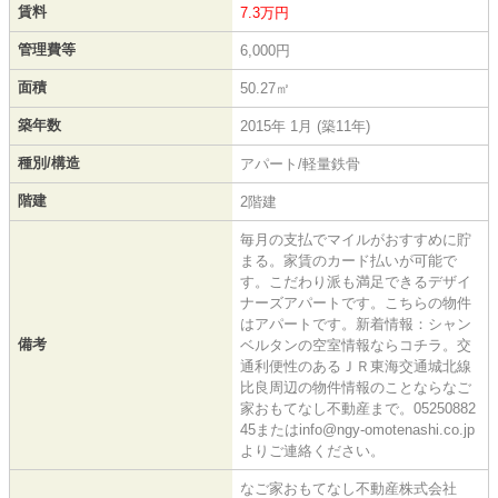
賃料
7.3万円
管理費等
6,000円
面積
50.27㎡
築年数
2015年 1月 (築11年)
種別/構造
アパート/軽量鉄骨
階建
2階建
毎月の支払でマイルがおすすめに貯
まる。家賃のカード払いが可能で
す。こだわり派も満足できるデザイ
ナーズアパートです。こちらの物件
はアパートです。新着情報：シャン
備考
ベルタンの空室情報ならコチラ。交
通利便性のあるＪＲ東海交通城北線
比良周辺の物件情報のことならなご
家おもてなし不動産まで。05250882
45またはinfo@ngy-omotenashi.co.jp
よりご連絡ください。
なご家おもてなし不動産株式会社