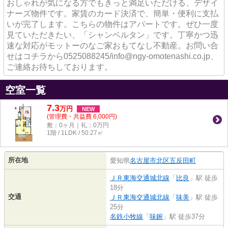
おしゃれが気になる方でもきっと満足いただける、デザイ
ナーズ物件です。家賃のカード決済で、簡単・便利に支払
いが完了します。こちらの物件はアパートです。ぜひ一度
見ていただきたい、「シャンベルタン」です。丁寧かつ迅
速な対応がモットーのなご家おもてなし不動産。お問い合
せはコチラから0525088245/info@ngy-omotenashi.co.jp、
ご連絡お待ちしております。
空室一覧
7.3
万
円
NEW
(管理費・共益費 6,000円)
敷：0ヶ月｜礼：0万円
1階 / 1LDK / 50.27㎡
所在地
愛知県
名古屋市北区
五反田町
ＪＲ東海交通城北線
「
比良
」駅 徒歩
18分
交通
ＪＲ東海交通城北線
「
味美
」駅 徒歩
25分
名鉄小牧線
「
味鋺
」駅 徒歩37分