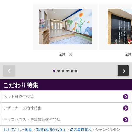
金井 崇
金井
前
こだわり特集
ペット可物件特集
デザイナーズ物件特集
テラスハウス・戸建賃貸物件特集
おもてなし不動産
>
(賃貸)地域から探す
>
名古屋市北区
>
シャンベルタン