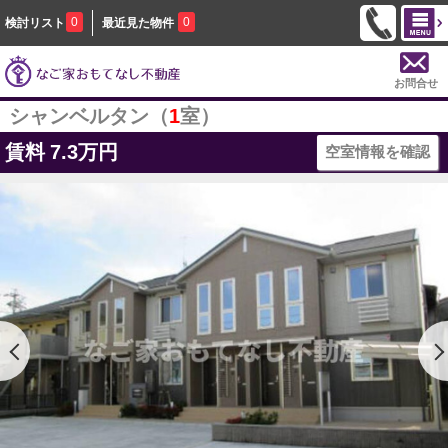
0
0
検討リスト
最近見た物件
お問合せ
シャンベルタン（
1
室）
賃料
7.3万円
空室情報を確認