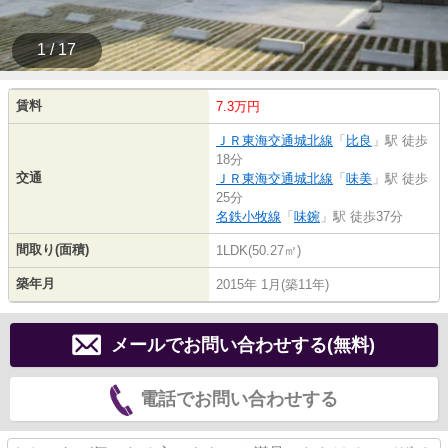
1 / 17
賃料
7.3万円
ＪＲ東海交通城北線
「
比良
」駅 徒歩
18分
交通
ＪＲ東海交通城北線
「
味美
」駅 徒歩
25分
名鉄小牧線
「
味鋺
」駅 徒歩37分
間取り(面積)
1LDK(50.27㎡)
築年月
2015年 1月(築11年)
メールでお問い合わせする(無料)
電話でお問い合わせする