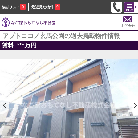
0
0
検討リスト
最近見た物件
お問合せ
アプトココノ玄馬公園の過去掲載物件情報
賃料
***
万円