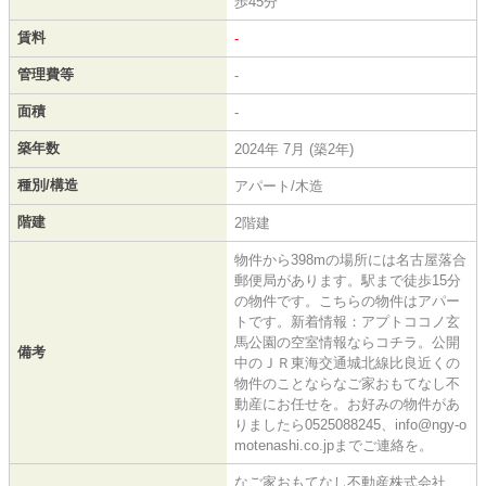
歩45分
賃料
-
管理費等
-
面積
-
築年数
2024年 7月 (築2年)
種別/構造
アパート/木造
階建
2階建
物件から398mの場所には名古屋落合
郵便局があります。駅まで徒歩15分
の物件です。こちらの物件はアパー
トです。新着情報：アプトココノ玄
馬公園の空室情報ならコチラ。公開
備考
中のＪＲ東海交通城北線比良近くの
物件のことならなご家おもてなし不
動産にお任せを。お好みの物件があ
りましたら0525088245、info@ngy-o
motenashi.co.jpまでご連絡を。
なご家おもてなし不動産株式会社