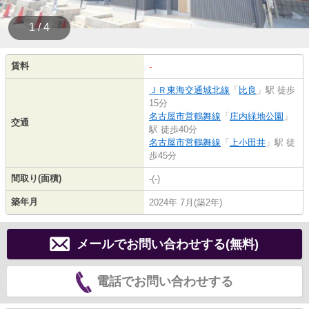
1 / 4
賃料
-
ＪＲ東海交通城北線
「
比良
」駅 徒歩
15分
名古屋市営鶴舞線
「
庄内緑地公園
」
交通
駅 徒歩40分
名古屋市営鶴舞線
「
上小田井
」駅 徒
歩45分
間取り(面積)
-(-)
築年月
2024年 7月(築2年)
メールでお問い合わせする(無料)
電話でお問い合わせする