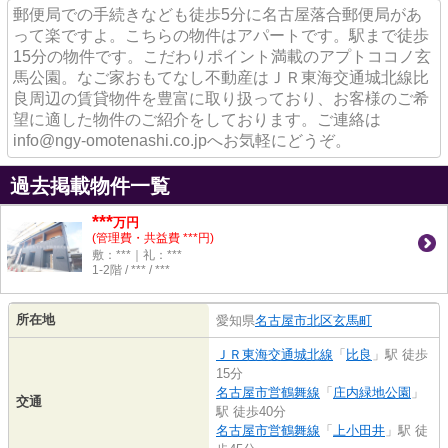
郵便局での手続きなども徒歩5分に名古屋落合郵便局があ
って楽ですよ。こちらの物件はアパートです。駅まで徒歩
15分の物件です。こだわりポイント満載のアプトココノ玄
馬公園。なご家おもてなし不動産はＪＲ東海交通城北線比
良周辺の賃貸物件を豊富に取り扱っており、お客様のご希
望に適した物件のご紹介をしております。ご連絡は
info@ngy-omotenashi.co.jpへお気軽にどうぞ。
過去掲載物件一覧
***
万円
(管理費・共益費 ***円)
敷：***｜礼：***
1-2階 / *** / ***
所在地
愛知県
名古屋市北区
玄馬町
ＪＲ東海交通城北線
「
比良
」駅 徒歩
15分
名古屋市営鶴舞線
「
庄内緑地公園
」
交通
駅 徒歩40分
名古屋市営鶴舞線
「
上小田井
」駅 徒