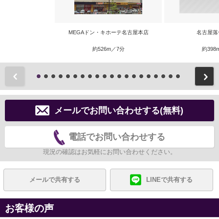
MEGAドン・キホーテ名古屋本店
名古屋落
約526m／7分
約398
前
メールでお問い合わせする(無料)
電話でお問い合わせする
現況の確認はお気軽にお問い合わせください。
メールで共有する
LINEで共有する
お客様の声