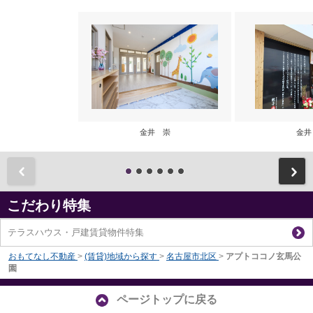
金井 崇
金井
前
こだわり特集
テラスハウス・戸建賃貸物件特集
おもてなし不動産
>
(賃貸)地域から探す
>
名古屋市北区
>
アプトココノ玄馬公
園
ページトップに戻る