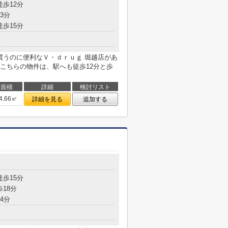
徒歩12分
3分
徒歩15分
買うのに便利なＶ・ｄｒｕｇ 堀越店があ
こちらの物件は、駅へも徒歩12分と歩
面積
詳細
検討リスト
4.66㎡
詳細を見る
追加する
目
徒歩15分
歩18分
4分