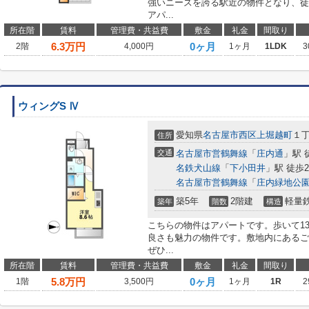
強いニーズを誇る駅近の物件となり、徒
アパ...
所在階
賃料
管理費・共益費
敷金
礼金
間取り
6.3
万円
0ヶ月
2階
4,000円
1ヶ月
1LDK
3
ウィングS Ⅳ
愛知県
名古屋市西区
上堀越町
１
住所
交通
名古屋市営鶴舞線
「
庄内通
」駅 
名鉄犬山線
「
下小田井
」駅 徒歩2
名古屋市営鶴舞線
「
庄内緑地公
築5年
2階建
軽量
築年
階数
構造
こちらの物件はアパートです。歩いて1
良さも魅力の物件です。敷地内にあるご
ぜひ...
所在階
賃料
管理費・共益費
敷金
礼金
間取り
5.8
万円
0ヶ月
1階
3,500円
1ヶ月
1R
2