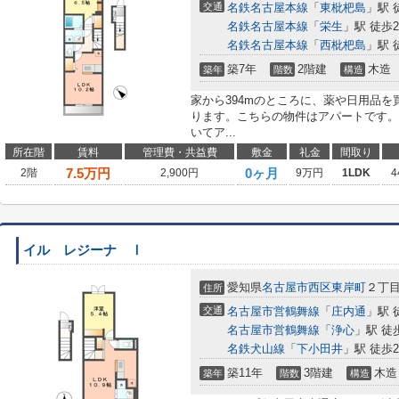
交通
名鉄名古屋本線
「
東枇杷島
」駅 
名鉄名古屋本線
「
栄生
」駅 徒歩2
名鉄名古屋本線
「
西枇杷島
」駅 
築7年
2階建
木造
築年
階数
構造
家から394mのところに、薬や日用品を
ります。こちらの物件はアパートです。
いてア...
所在階
賃料
管理費・共益費
敷金
礼金
間取り
7.5
万円
0ヶ月
2階
2,900円
9万円
1LDK
4
イル レジーナ Ⅰ
愛知県
名古屋市西区
東岸町
２丁
住所
交通
名古屋市営鶴舞線
「
庄内通
」駅 
名古屋市営鶴舞線
「
浄心
」駅 徒
名鉄犬山線
「
下小田井
」駅 徒歩2
築11年
3階建
木造
築年
階数
構造