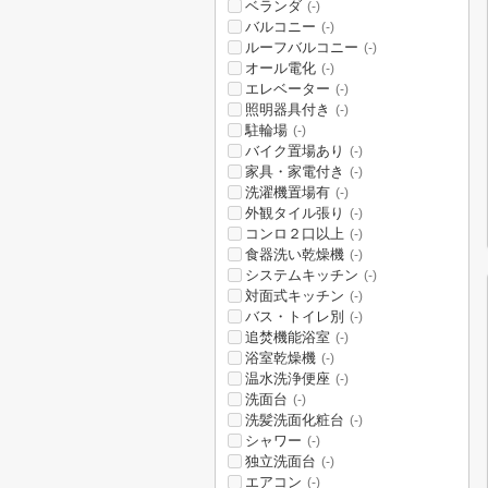
ベランダ
(-)
バルコニー
(-)
ルーフバルコニー
(-)
オール電化
(-)
エレベーター
(-)
照明器具付き
(-)
駐輪場
(-)
バイク置場あり
(-)
家具・家電付き
(-)
洗濯機置場有
(-)
外観タイル張り
(-)
コンロ２口以上
(-)
食器洗い乾燥機
(-)
システムキッチン
(-)
対面式キッチン
(-)
バス・トイレ別
(-)
追焚機能浴室
(-)
浴室乾燥機
(-)
温水洗浄便座
(-)
洗面台
(-)
洗髪洗面化粧台
(-)
シャワー
(-)
独立洗面台
(-)
エアコン
(-)