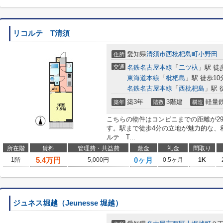
リコルテ T清須
愛知県
清須市
西枇杷島町小野田
住所
交通
名鉄名古屋本線
「
二ツ杁
」駅 徒
東海道本線
「
枇杷島
」駅 徒歩10
名鉄名古屋本線
「
西枇杷島
」駅 
築3年
3階建
軽量
築年
階数
構造
こちらの物件はコンビニまでの距離が2
す。駅まで徒歩4分の立地が魅力的な、
ルテ T...
所在階
賃料
管理費・共益費
敷金
礼金
間取り
5.4
万円
0ヶ月
1階
5,000円
0.5ヶ月
1K
ジュネス堀越（Jeunesse 堀越）