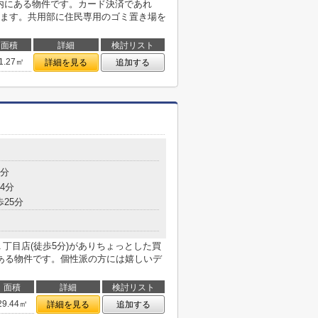
以内にある物件です。カード決済であれ
ます。共用部に住民専用のゴミ置き場を
面積
詳細
検討リスト
1.27㎡
詳細を見る
追加する
目
3分
4分
歩25分
丁目店(徒歩5分)がありちょっとした買
ある物件です。個性派の方には嬉しいデ
面積
詳細
検討リスト
29.44㎡
詳細を見る
追加する