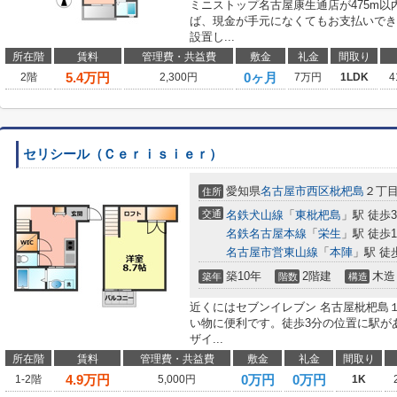
ミニストップ名古屋康生通店が475m
ば、現金が手元になくてもお支払いでき
設置し...
所在階
賃料
管理費・共益費
敷金
礼金
間取り
5.4
万円
0ヶ月
2階
2,300円
7万円
1LDK
4
セリシール（Ｃｅｒｉｓｉｅｒ）
愛知県
名古屋市西区
枇杷島
２丁
住所
交通
名鉄犬山線
「
東枇杷島
」駅 徒歩
名鉄名古屋本線
「
栄生
」駅 徒歩1
名古屋市営東山線
「
本陣
」駅 徒
築10年
2階建
木造
築年
階数
構造
近くにはセブンイレブン 名古屋枇杷島１
い物に便利です。徒歩3分の位置に駅が
ザイ...
所在階
賃料
管理費・共益費
敷金
礼金
間取り
4.9
万円
0万円
0万円
1-2階
5,000円
1K