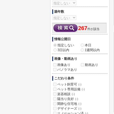
築年数
267
件が該当
情報公開日
指定しない
本日
3日以内
1週間以内
画像・動画あり
画像あり
動画あり
パノラマあり
こだわり条件
ペット飼育可
(-)
ペット専用設備
(-)
楽器相談
(-)
陽当り良好
(-)
閑静な住宅地
(-)
デザイナーズ
(-)
リノベーション済
(-)