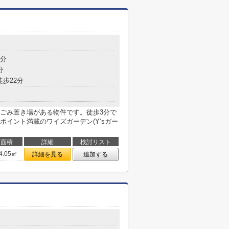
3分
分
徒歩22分
ごみ置き場がある物件です。徒歩3分で
イント満載のワイズガーデン(Y‘sガー
面積
詳細
検討リスト
4.05㎡
詳細を見る
追加する
目