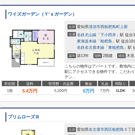
ワイズガーデン（Ｙ‘ｓガーデン）
愛知県
清須市
西枇杷島町上新
住所
交通
名鉄犬山線
「
下小田井
」駅 徒歩
東海道本線
「
枇杷島
」駅 徒歩18
名鉄名古屋本線
「
東枇杷島
」駅 
築13年
2階建
木造
築年
階数
構造
こちらの物件はアパートです。敷地内に
駅にアクセスできる物件です。こだわりポ
デン...
所在階
賃料
管理費・共益費
敷金
礼金
間取り
5.4
万円
0万円
1階
5,200円
7万円
1LDK
3
プリムローズⅢ
愛知県
名古屋市西区
枇杷島
５丁
住所