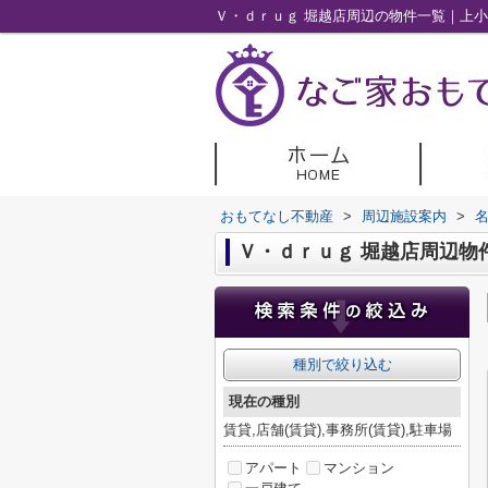
Ｖ・ｄｒｕｇ 堀越店周辺の物件一覧｜上
おもてなし不動産
>
周辺施設案内
>
Ｖ・ｄｒｕｇ 堀越店周辺物
種別で絞り込む
現在の種別
賃貸,店舗(賃貸),事務所(賃貸),駐車場
アパート
マンション