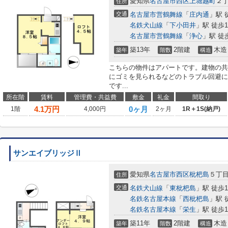
愛知県
名古屋市西区
上堀越町
２
住所
交通
名古屋市営鶴舞線
「
庄内通
」駅 
名鉄犬山線
「
下小田井
」駅 徒歩1
名古屋市営鶴舞線
「
浄心
」駅 徒
築13年
2階建
木造
築年
階数
構造
こちらの物件はアパートです。建物の共
にゴミを見られるなどのトラブル回避に
です...
所在階
賃料
管理費・共益費
敷金
礼金
間取り
4.1
万円
0ヶ月
1階
4,000円
2ヶ月
1R＋1S(納戸)
サンエイブリッジⅡ
愛知県
名古屋市西区
枇杷島
５丁
住所
交通
名鉄犬山線
「
東枇杷島
」駅 徒歩1
名鉄名古屋本線
「
西枇杷島
」駅 
名鉄名古屋本線
「
栄生
」駅 徒歩1
築11年
2階建
木造
築年
階数
構造