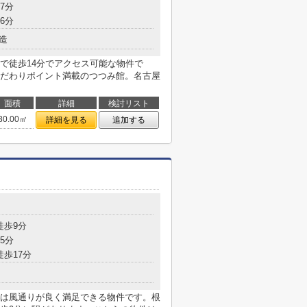
7分
6分
造
で徒歩14分でアクセス可能な物件で
だわりポイント満載のつつみ館。名古屋
面積
詳細
検討リスト
30.00㎡
詳細を見る
追加する
目
徒歩9分
5分
徒歩17分
は風通りが良く満足できる物件です。根