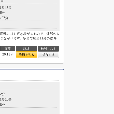
丁目
徒歩11分
8分
歩27分
用部にゴミ置き場があるので、外部の人
つながります。駅まで徒歩11分の物件
面積
詳細
検討リスト
20.11㎡
詳細を見る
追加する
目
2分
徒歩18分
8分