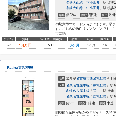
名鉄犬山線
「
下小田井
」駅 徒歩1
名鉄犬山線
「
中小田井
」駅 徒歩2
築22年
3階建
鉄骨
築年
階数
構造
初期費用のカード決済ができます。駅ま
す。こちらの物件はマンションです。こ
市営鶴...
所在階
賃料
管理費・共益費
敷金
礼金
間取り
4.4
万円
0ヶ月
3階
3,500円
0.5ヶ月
1K
Patina東枇杷島
愛知県
名古屋市西区
枇杷島
４丁
住所
交通
名鉄名古屋本線
「
東枇杷島
」駅 
名鉄名古屋本線
「
栄生
」駅 徒歩1
名鉄名古屋本線
「
西枇杷島
」駅 
築2年
3階建
木造
築年
階数
構造
開放的な空間が広がるデザイナーズ物件