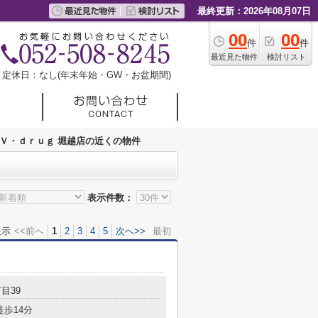
最終更新：2026年08月07日
00
00
件
件
最近見た物件
検討リスト
定休日：なし(年末年始・GW・お盆期間)
Ｖ・ｄｒｕｇ 堀越店の近くの物件
表示件数：
表示
<<前へ
1
2
3
4
5
次へ>>
最初
目39
徒歩14分