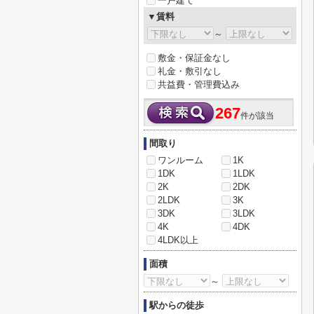
一戸建て
▼賃料
～
敷金・保証金なし
礼金・敷引なし
共益費・管理費込み
267
件が該当
間取り
ワンルーム
1K
1DK
1LDK
2K
2DK
2LDK
3K
3DK
3LDK
4K
4DK
4LDK以上
面積
～
駅からの徒歩