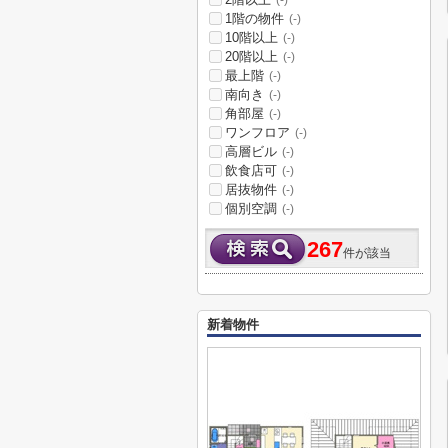
(-)
1階の物件
(-)
10階以上
(-)
20階以上
(-)
最上階
(-)
南向き
(-)
角部屋
(-)
ワンフロア
(-)
高層ビル
(-)
飲食店可
(-)
居抜物件
(-)
個別空調
(-)
267
件が該当
新着物件