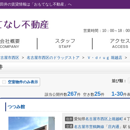
小田井の賃貸情報は「おもてなし不動産」へ
営業時間：10：00～18：00
名古屋市西区
>
名古屋市西区のドラッグストア
>
Ｖ・ｄｒｕｇ 堀越店
>
件
並び順：
空室物件のみ表示
267
25
1-30
該当公開件数
件 空き数
件
件
つつみ館
愛知県
名古屋市西区
上堀越町
４丁
住所
交通
名古屋市営鶴舞線
「
庄内通
」駅 